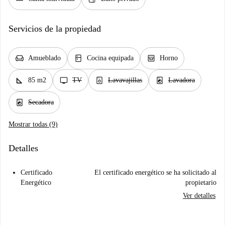
Servicios de la propiedad
chair
kitchen
oven_gen
Amueblado
Cocina equipada
Horno
square_foot
tv
dishwasher_gen
local_laundry_service
85 m2
TV
Lavavajillas
Lavadora
local_laundry_service
Secadora
Mostrar todas (9)
Detalles
Certificado
El certificado energético se ha solicitado al
Energético
propietario
Ver detalles