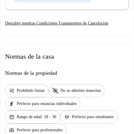
Descubre nuestras Condiciones Transparentes de Cancelación
Normas de la casa
Normas de la propiedad
smoke_free
pet_supplies
Prohibido fumar
No se admiten mascotas
hail
Perfecto para estancias individuales
calendar_month
school
Rango de edad: 18 - 30
Perfecto para estudiantes
business_center
Perfecto para profesionales