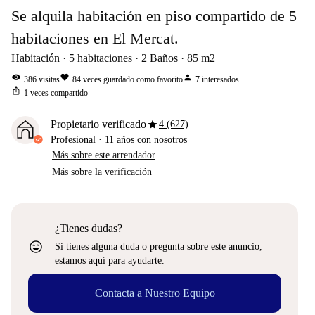
Se alquila habitación en piso compartido de 5
habitaciones en El Mercat.
Habitación
5
habitaciones
2
Baños
85
m2
visibility
favorite
person
386
visitas
84
veces guardado como favorito
7
interesados
ios_share
1
veces compartido
star
Propietario verificado
4 (627)
Profesional
·
11 años
con nosotros
Más sobre este arrendador
Más sobre la verificación
¿Tienes dudas?
sentiment_very_satisfied
Si tienes alguna duda o pregunta sobre este anuncio,
estamos aquí para ayudarte.
Contacta a Nuestro Equipo