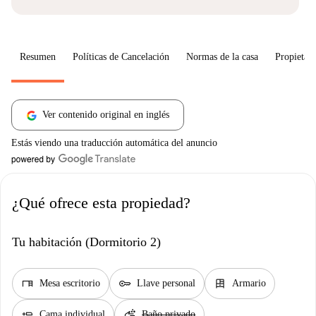
Resumen
Políticas de Cancelación
Normas de la casa
Propietari
Ver contenido original en inglés
Estás viendo una traducción automática del anuncio
¿Qué ofrece esta propiedad?
Tu habitación (Dormitorio 2)
desk
key
dresser
Mesa escritorio
Llave personal
Armario
airline_seat_flat
soap
Cama individual
Baño privado