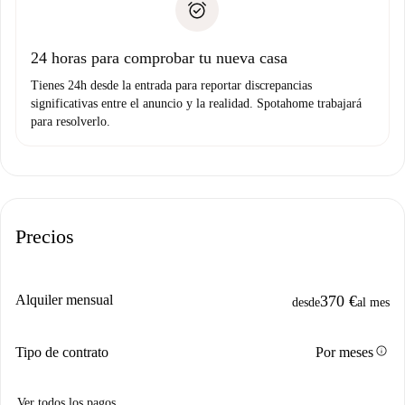
no nos comunicas ningún problema.
Prueba de solvencia
Domiciliación del pago
24 horas para comprobar tu nueva casa
Tienes 24h desde la entrada para reportar discrepancias
significativas entre el anuncio y la realidad. Spotahome trabajará
para resolverlo.
Precios
Alquiler mensual
370 €
desde
al mes
info
Tipo de contrato
Por meses
Ver todos los pagos