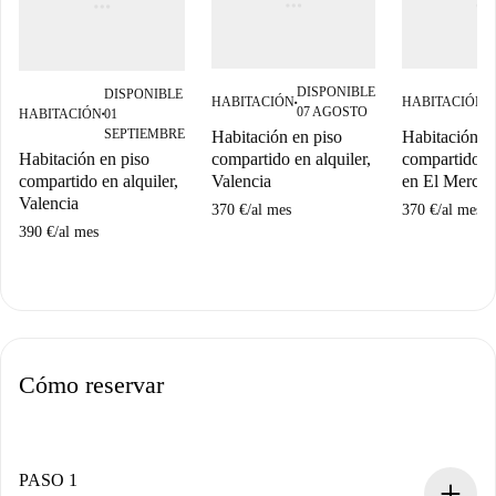
DISPONIBLE
D
DISPONIBLE
HABITACIÓN
HABITACIÓN
■
■
07 AGOSTO
0
HABITACIÓN
01
■
SEPTIEMBRE
Habitación en piso
Habitación e
Habitación en piso
compartido en alquiler,
compartido en
compartido en alquiler,
Valencia
en El Mercat,
Valencia
370 €
/
al mes
370 €
/
al mes
390 €
/
al mes
Cómo reservar
PASO 1