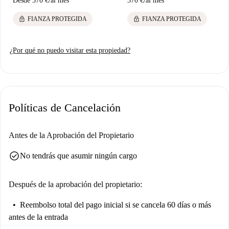
Desde
370 €
/
al mes
370 €
/
al mes
lock
lock
FIANZA PROTEGIDA
FIANZA PROTEGIDA
¿Por qué no puedo visitar esta propiedad?
Políticas de Cancelación
Antes de la Aprobación del Propietario
check_circle
No tendrás que asumir ningún cargo
Después de la aprobación del propietario:
Reembolso total del pago inicial
si se cancela 60 días o más
antes de la entrada