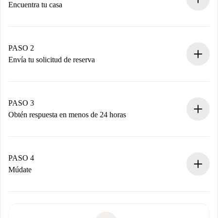
Encuentra tu casa
Proceso de reserva 100% online.
Casas y Propietarios verificados.
Tienes toda la información necesaria por adelantado.
PASO 2
Envía tu solicitud de reserva
Envía detalles básicos de tu perfil y de tu método de pago.
Recuerda que no te cobraremos nada hasta que el
propietario acepte.
PASO 3
Obtén respuesta en menos de 24 horas
El propietario tiene menos de 24 horas para confirmar.
Si es aceptada, te haremos el cargo y te pondremos en
contacto con el propietario.
PASO 4
Si es rechazada: No te haremos ningún cargo y te
Múdate
ofreceremos alternativas.
Acuerda con el propietario los detalles de tu llegada,
Documentos necesarios si tu propiedad es “
Spotahome
recogida de llaves, etc.
plus
”.
Spotahome sólo transferirá el primer pago al propietario si
Documento de identidad o Pasaporte