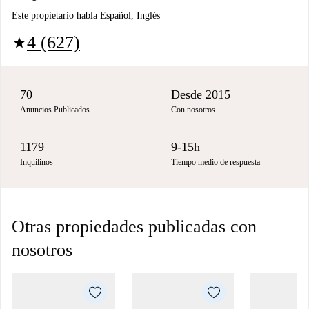
Este propietario habla Español, Inglés
4 (627)
star
70
Desde 2015
Anuncios Publicados
Con nosotros
1179
9-15h
Inquilinos
Tiempo medio de respuesta
Otras propiedades publicadas con
nosotros