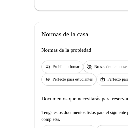
Normas de la casa
Normas de la propiedad
smoke_free
pet_supplies
Prohibido fumar
No se admiten masco
school
business_center
Perfecto para estudiantes
Perfecto par
Documentos que necesitarás para reservar
Tenga estos documentos listos para el siguiente p
completar.