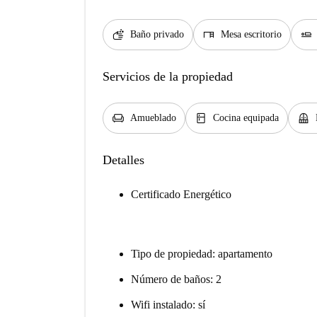
soap
desk
airline_seat_flat
Baño privado
Mesa escritorio
Servicios de la propiedad
chair
kitchen
balcony
Amueblado
Cocina equipada
Detalles
Certificado Energético
Tipo de propiedad: apartamento
Número de baños: 2
Wifi instalado: sí