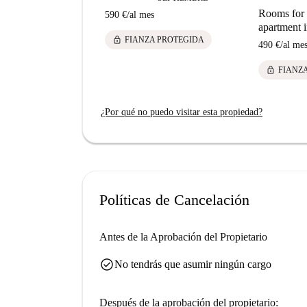
Rooms for 
590 €
/
al mes
apartment 
lock
FIANZA PROTEGIDA
490 €
/
al me
lock
FIANZ
¿Por qué no puedo visitar esta propiedad?
Políticas de Cancelación
Antes de la Aprobación del Propietario
check_circle
No tendrás que asumir ningún cargo
Después de la aprobación del propietario: