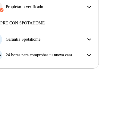
Propietario verificado
Profesional
·
8 años
con nosotros
Más sobre este arrendador
MPRE CON SPOTAHOME
Más sobre la verificación
Garantía Spotahome
Si el propietario cancela tu reserva dentro de las 48
horas previas a la fecha de entrada, Spotahome A) te
24 horas para comprobar tu nueva casa
ayudará a encontrar un nuevo alojamiento y cubrirá
Si existe alguna diferencia con el anuncio que viste
el hotel hasta que encuentres nueva casa o B) te hará
en Spotahome, comunícanoslo dentro de las 24 horas
la devolución íntegra de la reserva.
siguientes a tu llegada para que podamos buscar una
solución.