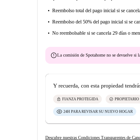
Reembolso total del pago inicial
si se cancel
Reembolso del 50% del pago inicial
si se ca
No reembolsable
si se cancela 29 días o men
error
La comisión de Spotahome
no se devuelve
si l
Y recuerda, con esta propiedad tendrá
lock
check_circle
FIANZA PROTEGIDA
PROPIETARIO
24H PARA REVISAR SU NUEVO HOGAR
Descubre nuestras Condiciones Transparentes de Can