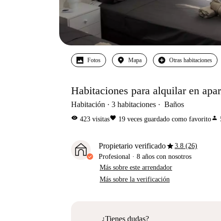
Fotos
Mapa
Otras habitaciones
Habitaciones para alquilar en apa
Habitación
3
habitaciones
Baños
visibility
favorite
person
423
visitas
19
veces guardado como favorito
star
Propietario verificado
3.8 (26)
Profesional
·
8 años
con nosotros
Más sobre este arrendador
Más sobre la verificación
¿Tienes dudas?