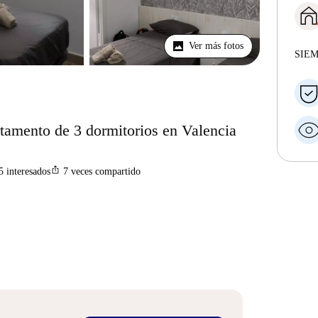
Ver más fotos
SIE
rtamento de 3 dormitorios en Valencia
ios_share
5
interesados
7
veces compartido