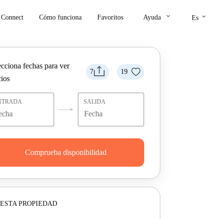
keyboard_arrow_down
keyboard_arrow_down
Connect
Cómo funciona
Favoritos
Ayuda
Es
ecciona fechas para ver
7
19
cios
NTRADA
SALIDA
Comprueba disponibilidad
ESTA PROPIEDAD