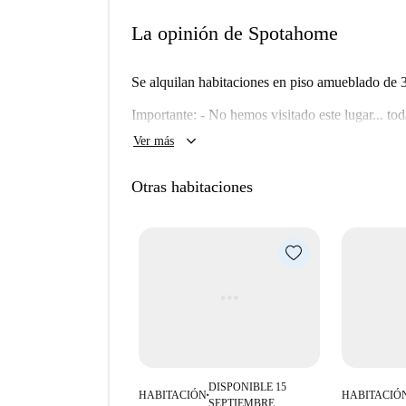
La opinión de Spotahome
Se alquilan habitaciones en piso amueblado de 3
Importante: - No hemos visitado este lugar... t
apartamento en Spotahome, así que vuelva pront
keyboard_arrow_down
Ver más
Otras habitaciones
DISPONIBLE 15
HABITACIÓN
HABITACIÓ
■
SEPTIEMBRE