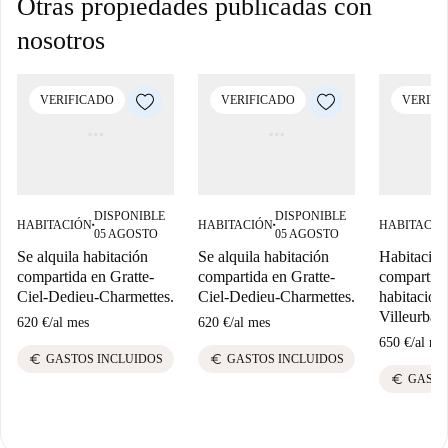
Otras propiedades publicadas con
nosotros
VERIFICADO
VERIFICADO
VERIFI
DISPONIBLE
DISPONIBLE
HABITACIÓN
HABITACIÓN
HABITACIÓ
■
■
05 AGOSTO
05 AGOSTO
Se alquila habitación
Se alquila habitación
Habitación
compartida en Gratte-
compartida en Gratte-
compartido
Ciel-Dedieu-Charmettes.
Ciel-Dedieu-Charmettes.
habitacione
Villeurban
620 €
/
al mes
620 €
/
al mes
650 €
/
al me
euro
euro
GASTOS INCLUIDOS
GASTOS INCLUIDOS
euro
GASTO