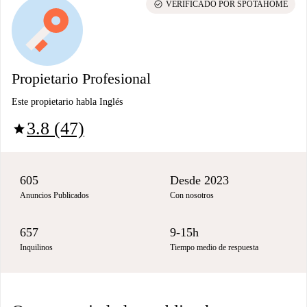
check_circle
VERIFICADO POR SPOTAHOME
Propietario Profesional
Este propietario habla Inglés
3.8 (47)
star
605
Desde 2023
Anuncios Publicados
Con nosotros
657
9-15h
Inquilinos
Tiempo medio de respuesta