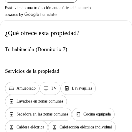
Estás viendo una traducción automática del anuncio
¿Qué ofrece esta propiedad?
Tu habitación (Dormitorio 7)
Servicios de la propiedad
chair
tv
dishwasher_gen
Amueblado
TV
Lavavajillas
local_laundry_service
Lavadora en zonas comunes
local_laundry_service
kitchen
Secadora en las zonas comunes
Cocina equipada
water_heater
water_heater
Caldera eléctrica
Calefacción eléctrica individual