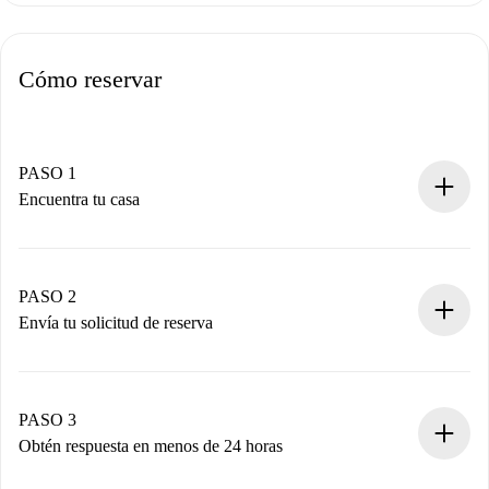
Cómo reservar
PASO 1
Encuentra tu casa
Proceso de reserva 100% online.
Casas y Propietarios verificados.
Tienes toda la información necesaria por adelantado.
PASO 2
Envía tu solicitud de reserva
Envía detalles básicos de tu perfil y de tu método de pago.
Recuerda que no te cobraremos nada hasta que el
propietario acepte.
PASO 3
Obtén respuesta en menos de 24 horas