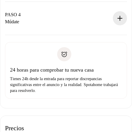
El propietario tiene menos de 24 horas para confirmar.
Si es aceptada, te haremos el cargo y te pondremos en
contacto con el propietario.
PASO 4
Si es rechazada: No te haremos ningún cargo y te
Múdate
ofreceremos alternativas.
Acuerda con el propietario los detalles de tu llegada,
Documentos necesarios si tu propiedad es “
Spotahome
recogida de llaves, etc.
plus
”.
Spotahome sólo transferirá el primer pago al propietario si
Documento de identidad o Pasaporte
no nos comunicas ningún problema.
Prueba de solvencia
Domiciliación del pago
24 horas para comprobar tu nueva casa
Tienes 24h desde la entrada para reportar discrepancias
significativas entre el anuncio y la realidad. Spotahome trabajará
para resolverlo.
Precios