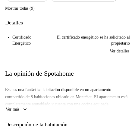
Mostrar todas (9)
Detalles
Certificado
El certificado energético se ha solicitado al
Energético
propietario
Ver detalles
La opinión de Spotahome
Esta es una fantástica habitación disponible en un apartamento
compartido de 8 habitaciones ubicado en Montchat. El apartamento está
completamente amueblado y cuenta con una cocina equipada,
keyboard_arrow_down
Ver más
lavavajillas, horno y TV, lo que lo hace ideal para una estancia cómoda.
Se permite fumar, hay lavadora y secadora comunes a disposición, y
Descripción de la habitación
todos los gastos (electricidad, agua, gas y wifi) están incluidos. Además,
el apartamento ha sido inspeccionado personalmente por Spotahome,