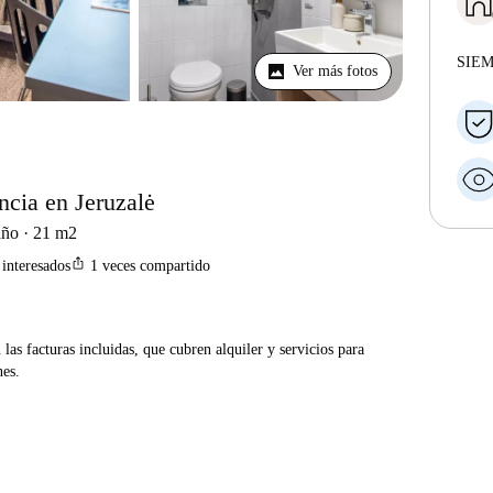
SIE
Ver más fotos
ncia en Jeruzalė
ño
21
m2
ios_share
interesados
1
veces compartido
las facturas incluidas, que cubren alquiler y servicios para
nes.