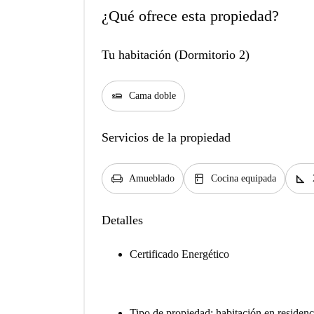
¿Qué ofrece esta propiedad?
Tu habitación (Dormitorio 2)
airline_seat_flat
Cama doble
Servicios de la propiedad
chair
kitchen
square_foot
Amueblado
Cocina equipada
Detalles
Certificado Energético
Tipo de propiedad: habitación en residenc