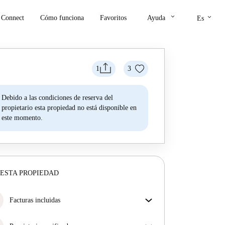
keyboard_arrow_down
keyboard_arrow_down
Connect
Cómo funciona
Favoritos
Ayuda
Es
1
3
Debido a las condiciones de reserva del
propietario esta propiedad no está disponible en
este momento.
ESTA PROPIEDAD
Facturas incluidas
Disfruta de una vida sin preocupaciones con las