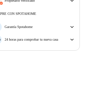
facturas incluidas, que cubren alquiler y servicios
Propietario verificado
para una experiencia de alquiler sin complicaciones.
Profesional
·
1 años
con nosotros
Más sobre este arrendador
MPRE CON SPOTAHOME
Más sobre la verificación
Garantía Spotahome
Si el propietario cancela tu reserva dentro de las 48
horas previas a la fecha de entrada, Spotahome A) te
24 horas para comprobar tu nueva casa
ayudará a encontrar un nuevo alojamiento y cubrirá
Si existe alguna diferencia con el anuncio que viste
el hotel hasta que encuentres nueva casa o B) te hará
en Spotahome, comunícanoslo dentro de las 24 horas
la devolución íntegra de la reserva.
siguientes a tu llegada para que podamos buscar una
solución.