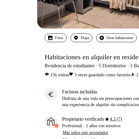
Fotos
Mapa
Otras habitaciones
Habitaciones en alquiler en reside
Residencia de estudiantes
5
Dormitorios
1
Ba
visibility
favorite
person
156
visitas
3
veces guardado como favorito
2
Facturas incluidas
euro
Disfruta de una vida sin preocupaciones con 
una experiencia de alquiler sin complicacio
star
Propietario verificado
4.3 (7)
Profesional
·
1 años
con nosotros
Más sobre este arrendador