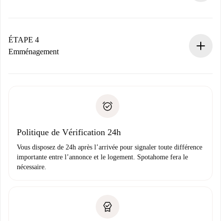
Le propriétaire dispose de 24 heures pour confirmer.
Si accepté, nous vous facturerons et vous mettrons en
contact avec le propriétaire.
ÉTAPE 4
Si refusé : aucun prélèvement et nous vous proposerons
Emménagement
d’autres options.
Accordez avec le propriétaire les détails de votre arrivée,
Documents requis si votre logement est «
Spotahome plus
remise des clés, etc.
».
Spotahome transférera le premier paiement au propriétaire
Pièce d’identité ou Passeport
uniquement si aucun problème n'est signalé.
Justificatif de solvabilité
Domiciliation bancaire
Politique de Vérification 24h
Vous disposez de 24h après l’arrivée pour signaler toute différence
importante entre l’annonce et le logement. Spotahome fera le
nécessaire.