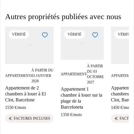
Autres propriétés publiées avec nous
VÉRIFIÉ
VÉRIFIÉ
VÉRIFIÉ
À PARTIR
À PARTIR DU
DU 03
APPARTEMENT
■
APPARTEMENT
03 JANVIER
APPARTEME
OCTOBRE
■
2028
2027
Appartement de 2
Appartemen
Appartement 1
chambres à louer à El
chambres à 
chambre à louer sur la
Clot, Barcelone
Clot, Barce
plage de la
Barceloneta
1550 €
/
mois
1450 €
/
mois
1350 €
/
mois
euro
euro
FACTURES INCLUSES
FACTUR