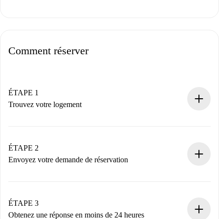
Comment réserver
ÉTAPE 1
Trouvez votre logement
Processus de réservation 100% en ligne.
Logements et Propriétaires vérifiés.
Vous disposez à l’avance de toutes les informations
ÉTAPE 2
nécessaires.
Envoyez votre demande de réservation
Envoyez les informations essentielles sur votre profil et
votre mode de paiement.
Nous ne vous facturerons rien tant que le propriétaire
ÉTAPE 3
n’aura pas accepté.
Obtenez une réponse en moins de 24 heures