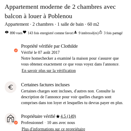
Appartement moderne de 2 chambres avec
balcon à louer à Poblenou
Appartement
2
chambres
1
salle de bain
60
m2
visibility
favorite
person
ios_share
890
vues
143
fois enregistré comme favori
9
intéressé(es)
3
fois partagé
propriété vérifiée par Clothilde
Vérifié le
07 août 2017
Notre homechecker a examiné la maison pour s'assurer que
vous obtenez exactement ce que vous voyez dans l'annonce.
En savoir plus sur la vérification
Certaines factures incluses
euro
Certaines charges sont incluses, d'autres non. Consulte la
description de l'annonce pour voir quelles charges sont
comprises dans ton loyer et lesquelles tu devras payer en plus.
star
Propriétaire vérifié
4.5 (149)
Professionnel
·
10 ans
avec nous
Plus d'informations sur ce propriétaire