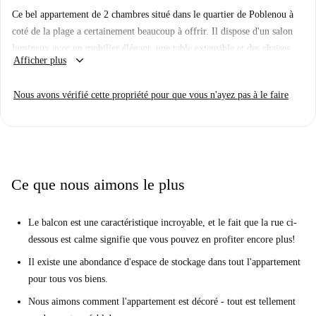
Ce bel appartement de 2 chambres situé dans le quartier de Poblenou à
coté de la plage a certainement beaucoup à offrir. Il dispose d'un salon
lumineux avec un mobilier élégant, une table extensible et des chaises
keyboard_arrow_down
Afficher plus
pour les clients supplémentaires, un canapé et une télévision. La cuisine
est attrayante et entièrement équipée, et la salle de bain est recouverte de
Nous avons vérifié cette propriété pour que vous n'ayez pas à le faire
marbre. Du salon, vous pouvez accéder au balcon qui donne sur la rue
calme ci-dessous, parfait pour s'asseoir dans une soirée chaleureuse.
Poblenou a tout ce dont vous pourriez avoir besoin à proximité.
L'appartement est situé juste à côté de la Plaça de les Glòries Catalanes
ainsi que de l'Avinguda Diagonal, où se trouve le tramway. Vous êtes
Ce que nous aimons le plus
incroyablement proche de la plage, il est donc facile de profiter du sable
et de la mer le week-end. Si vous cherchez quelque chose à faire un peu
Le balcon est une caractéristique incroyable, et le fait que la rue ci-
plus près de la maison, consultez le restaurant Els Tres Porquets ou Casa
dessous est calme signifie que vous pouvez en profiter encore plus!
Aliaga.
Il existe une abondance d'espace de stockage dans tout l'appartement
pour tous vos biens.
Nous aimons comment l'appartement est décoré - tout est tellement