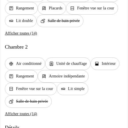
package
dresser
window_closed
Rangement
Placards
Fenêtre vue sur la cour
airline_seat_flat
soap
Lit double
Salle de bain privée
Afficher toutes (14)
Chambre 2
ac_unit
water_heater
window_open
Air conditionné
Unité de chauffage
Intérieur
package
dresser
Rangement
Armoire indépendante
window_closed
airline_seat_flat
Fenêtre vue sur la cour
Lit simple
soap
Salle de bain privée
Afficher toutes (14)
Détails