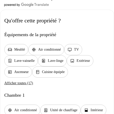
Qu'offre cette propriété ?
Équipements de la propriété
chair
ac_unit
tv
Meublé
Air conditionné
TV
dishwasher_gen
local_laundry_service
image
Lave-vaisselle
Lave-linge
Extérieur
elevator
kitchen
Ascenseur
Cuisine équipée
Afficher toutes (17)
Chambre 1
ac_unit
water_heater
window_open
Air conditionné
Unité de chauffage
Intérieur