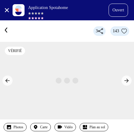
Application Spotahome
Ouvert
3
143
VÉRIFIÉ
Photos
Carte
Vidéo
Plan au sol