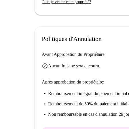
Linge de lit : 70€
Puis-je visiter cette propriété?
Important:
Nous n'avons pas encore visité cet endro
appartement sur Spotahome, alors revenez 
HD.
Politiques d'Annulation
Cette propriété fait partie d'un ensemble. C
identiques dans le bâtiment. Ainsi, ce que
Avant Approbation du Propriétaire
de ce que vous louez réellement.
check_circle
Aucun frais ne sera encouru.
Vous aurez accès à un réfrigérateur et un 
Après approbation du propriétaire:
Remboursement intégral du paiement initial
e
Remboursement de 50% du paiement initial
Non remboursable
en cas d'annulation 29 jou