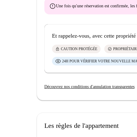
error
Une fois qu'une réservation est confirmée, le
Et rappelez-vous, avec cette propriété
lock
check_circle
CAUTION PROTÉGÉE
PROPRIÉTAIR
24H POUR VÉRIFIER VOTRE NOUVELLE M
Découvrez nos conditions d'annulation transparentes
Les règles de l'appartement