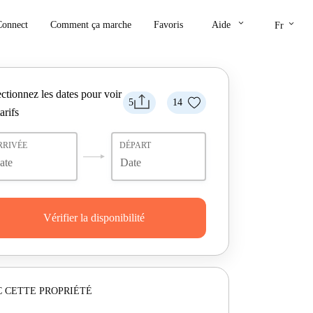
keyboard_arrow_down
keyboard_arrow_down
Connect
Comment ça marche
Favoris
Aide
Fr
ctionnez les dates pour voir
5
14
tarifs
RRIVÉE
DÉPART
Vérifier la disponibilité
 CETTE PROPRIÉTÉ