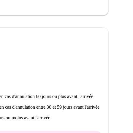
it. Nous envoyons des Homecheckers visiter chaque
bientôt pour une visite guidée et des photos à 360° et
ela signifie qu'il y a d'autres unités presque
 vous voyez ci-dessus peut être légèrement différent
micro-ondes ici, mais pas à une cuisine complète.
n cas d'annulation 60 jours ou plus avant l'arrivée
en cas d'annulation entre 30 et 59 jours avant l'arrivée
rs ou moins avant l'arrivée