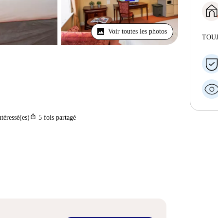
Voir toutes les photos
TOU
ios_share
ntéressé(es)
5
fois partagé