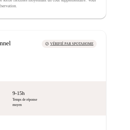
 de sortie flexibles moyennant un coût supplémentaire. Vous
éservation.
onnel
check_circle
VÉRIFIÉ PAR SPOTAHOME
9-15h
Temps de réponse
moyen