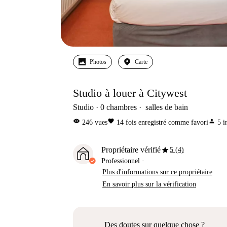
Photos
Carte
Studio à louer à Citywest
Studio
0
chambres
salles de bain
visibility
favorite
person
246
vues
14
fois enregistré comme favori
5
i
star
Propriétaire vérifié
5 (4)
Professionnel
·
Plus d'informations sur ce propriétaire
En savoir plus sur la vérification
Des doutes sur quelque chose ?