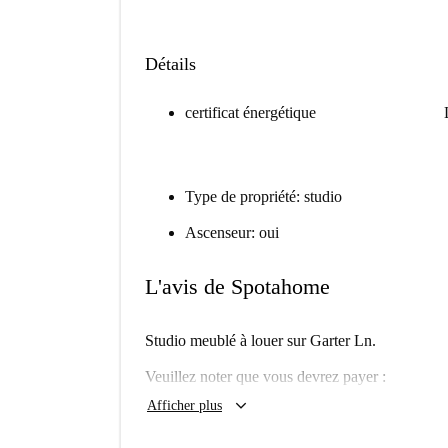
Détails
certificat énergétique
Type de propriété: studio
Ascenseur: oui
L'avis de Spotahome
Studio meublé à louer sur Garter Ln.
Veuillez noter que vous devrez payer :
keyboard_arrow_down
Afficher plus
Forfait ménage : 100€