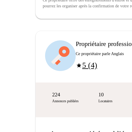
Ce propriétaire offre des enregistrements d'entrée et
pourrez les organiser après la confirmation de votre r
Propriétaire professi
Ce propriétaire parle Anglais
5 (4)
star
224
10
Annonces publiées
Locataires