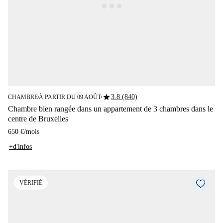
star
3.8 (840)
CHAMBRE
À PARTIR DU 09 AOÛT
■
■
Chambre bien rangée dans un appartement de 3 chambres dans le
centre de Bruxelles
650 €
/
mois
+d'infos
VÉRIFIÉ