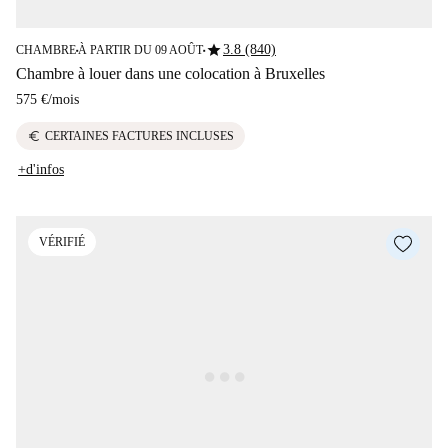
star
3.8 (840)
CHAMBRE
À PARTIR DU 09 AOÛT
■
■
Chambre à louer dans une colocation à Bruxelles
575 €
/
mois
euro
CERTAINES FACTURES INCLUSES
+d'infos
VÉRIFIÉ