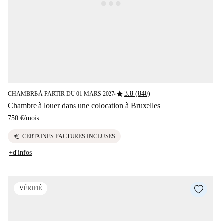
star
3.8 (840)
CHAMBRE
À PARTIR DU 01 MARS 2027
■
■
Chambre à louer dans une colocation à Bruxelles
750 €
/
mois
euro
CERTAINES FACTURES INCLUSES
+d'infos
VÉRIFIÉ