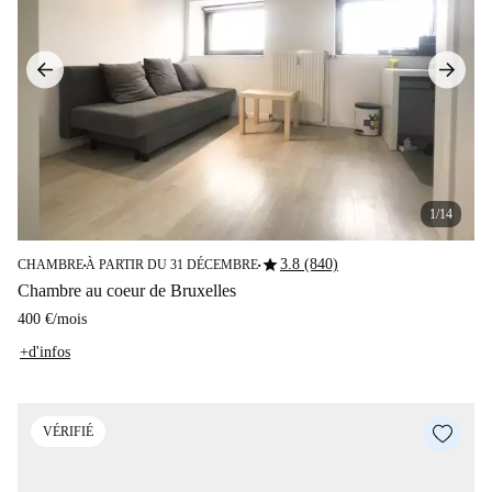
1/14
star
3.8 (840)
CHAMBRE
À PARTIR DU 31 DÉCEMBRE
■
■
Chambre au coeur de Bruxelles
400 €
/
mois
+d'infos
VÉRIFIÉ