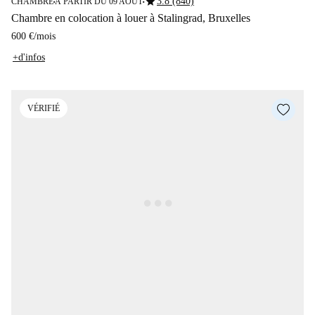
star
3.8 (840)
CHAMBRE
À PARTIR DU 09 AOÛT
■
■
Chambre en colocation à louer à Stalingrad, Bruxelles
600 €
/
mois
+d'infos
VÉRIFIÉ