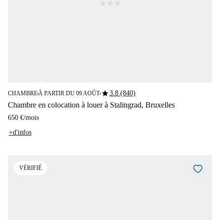
star
3.8 (840)
CHAMBRE
À PARTIR DU 09 AOÛT
■
■
Chambre en colocation à louer à Stalingrad, Bruxelles
650 €
/
mois
+d'infos
VÉRIFIÉ