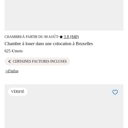
star
3.8 (840)
CHAMBRE
À PARTIR DU 09 AOÛT
■
■
Chambre à louer dans une colocation à Bruxelles
625 €
/
mois
euro
CERTAINES FACTURES INCLUSES
+d'infos
VÉRIFIÉ