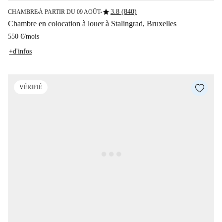
star
3.8 (840)
CHAMBRE
À PARTIR DU 09 AOÛT
■
■
Chambre en colocation à louer à Stalingrad, Bruxelles
550 €
/
mois
+d'infos
VÉRIFIÉ