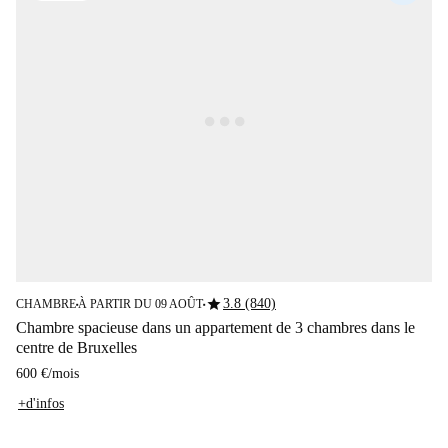
star
3.8 (840)
CHAMBRE
À PARTIR DU 09 AOÛT
■
■
Chambre spacieuse dans un appartement de 3 chambres dans le
centre de Bruxelles
600 €
/
mois
+d'infos