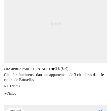
star
3.8 (840)
CHAMBRE
À PARTIR DU 09 AOÛT
■
■
Chambre lumineuse dans un appartement de 3 chambres dans le
centre de Bruxelles
650 €
/
mois
+d'infos