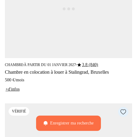
star
3.8 (840)
CHAMBRE
À PARTIR DU 01 JANVIER 2027
■
■
Chambre en colocation à louer à Stalingrad, Bruxelles
500 €
/
mois
+d'infos
VÉRIFIÉ
Enregistrer ma recherche