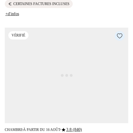
euro
CERTAINES FACTURES INCLUSES
+d'infos
VÉRIFIÉ
star
3.8 (840)
CHAMBRE
À PARTIR DU 16 AOÛT
■
■