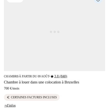
star
3.8 (840)
CHAMBRE
À PARTIR DU 09 AOÛT
■
■
Chambre à louer dans une colocation à Bruxelles
700 €
/
mois
euro
CERTAINES FACTURES INCLUSES
+d'infos