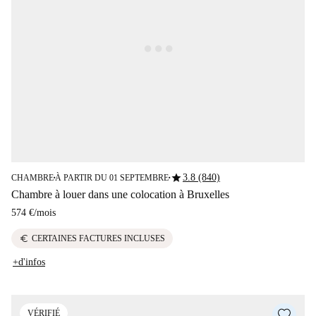
star
3.8 (840)
CHAMBRE
À PARTIR DU 01 SEPTEMBRE
■
■
Chambre à louer dans une colocation à Bruxelles
574 €
/
mois
euro
CERTAINES FACTURES INCLUSES
+d'infos
VÉRIFIÉ