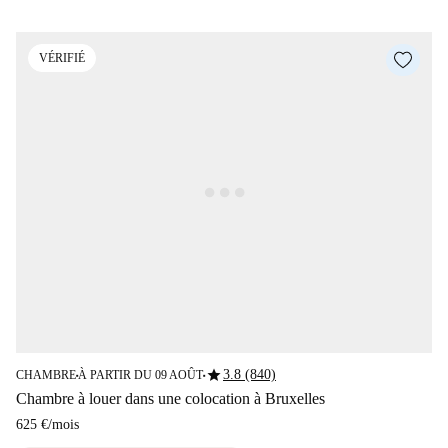
VÉRIFIÉ
star
3.8 (840)
CHAMBRE
À PARTIR DU 09 AOÛT
■
■
Chambre à louer dans une colocation à Bruxelles
625 €
/
mois