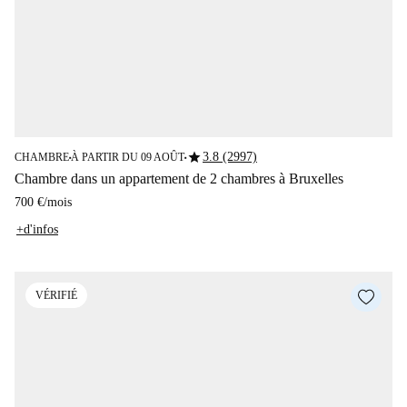
star
3.8 (2997)
CHAMBRE
À PARTIR DU 09 AOÛT
■
■
Chambre dans un appartement de 2 chambres à Bruxelles
700 €
/
mois
+d'infos
VÉRIFIÉ