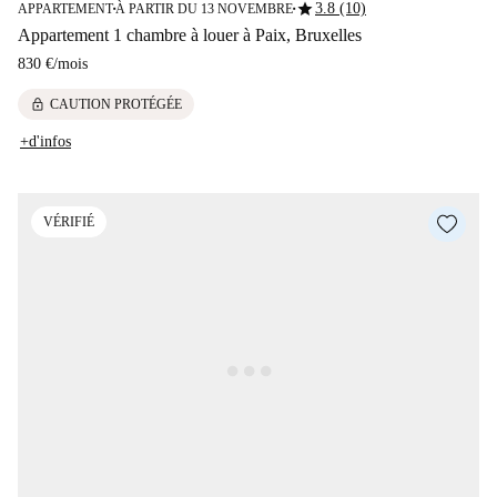
star
3.8 (10)
APPARTEMENT
À PARTIR DU 13 NOVEMBRE
■
■
Appartement 1 chambre à louer à Paix, Bruxelles
830 €
/
mois
lock
CAUTION PROTÉGÉE
+d'infos
VÉRIFIÉ