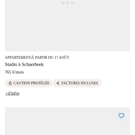
APPARTEMENT
À PARTIR DU 17 AOÛT
■
Studio à Schaerbeek
765 €
/
mois
lock
euro
CAUTION PROTÉGÉE
FACTURES INCLUSES
+d'infos