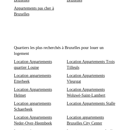
Bruxelles
Bruxelles
Appartements pas cher à
Bruxelles
Quartiers les plus recherchés à Bruxelles pour louer un
logement
Location Appartements
Location Appartements Trois
quartier Louise
Tilleuls
Location appartements
Location Appartements
Etterbeek
Vleurgat
Location Appartements
Location Appartements
Helmet
Woluwé-Saint-Lambert
Location appartements
Location Appartements Stalle
Schaerbeek
Location Appartements
Location appartements
Neder-Over-Heembeek
Bruxelles City Center