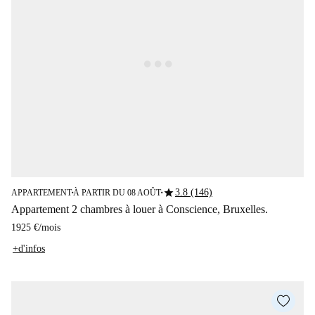
star
3.8 (146)
APPARTEMENT
À PARTIR DU 08 AOÛT
■
■
Appartement 2 chambres à louer à Conscience, Bruxelles.
1925 €
/
mois
+d'infos