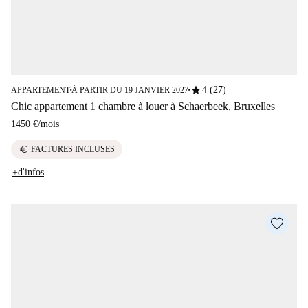
star
4 (27)
APPARTEMENT
À PARTIR DU 19 JANVIER 2027
■
■
Chic appartement 1 chambre à louer à Schaerbeek, Bruxelles
1450 €
/
mois
euro
FACTURES INCLUSES
+d'infos