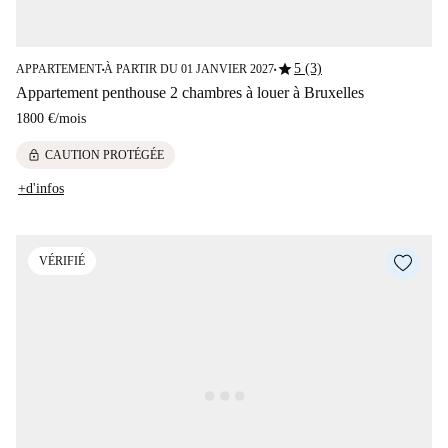
star
5 (3)
APPARTEMENT
À PARTIR DU 01 JANVIER 2027
■
■
Appartement penthouse 2 chambres à louer à Bruxelles
1800 €
/
mois
lock
CAUTION PROTÉGÉE
+d'infos
VÉRIFIÉ