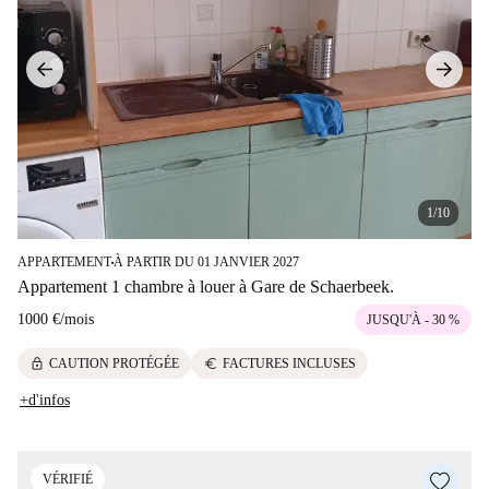
1/10
APPARTEMENT
À PARTIR DU 01 JANVIER 2027
■
Appartement 1 chambre à louer à Gare de Schaerbeek.
1000 €
/
mois
JUSQU'À - 30 %
lock
euro
CAUTION PROTÉGÉE
FACTURES INCLUSES
+d'infos
VÉRIFIÉ