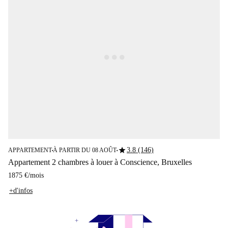
star
3.8 (146)
APPARTEMENT
À PARTIR DU 08 AOÛT
■
■
Appartement 2 chambres à louer à Conscience, Bruxelles
1875 €
/
mois
+d'infos