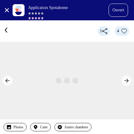
Application Spotahome
Ouvert
1
4
Photos
Carte
Autres chambres