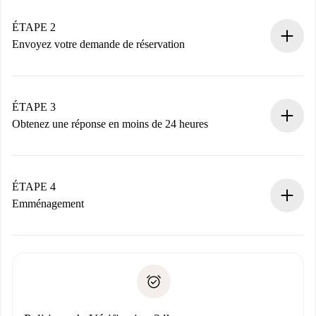
Logements et Propriétaires vérifiés.
Vous disposez à l’avance de toutes les informations
ÉTAPE 2
nécessaires.
Envoyez votre demande de réservation
Envoyez les informations essentielles sur votre profil et
votre mode de paiement.
Nous ne vous facturerons rien tant que le propriétaire
ÉTAPE 3
n’aura pas accepté.
Obtenez une réponse en moins de 24 heures
Le propriétaire dispose de 24 heures pour confirmer.
Si accepté, nous vous facturerons et vous mettrons en
contact avec le propriétaire.
ÉTAPE 4
Si refusé : aucun prélèvement et nous vous proposerons
Emménagement
d’autres options.
Accordez avec le propriétaire les détails de votre arrivée,
Documents requis si votre logement est «
Spotahome plus
remise des clés, etc.
».
Spotahome transférera le premier paiement au propriétaire
Pièce d’identité ou Passeport
uniquement si aucun problème n'est signalé.
Justificatif de solvabilité
Domiciliation bancaire