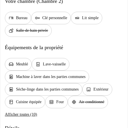
Votre chambre (Chambre 2)
desk
key
airline_seat_flat
Bureau
Clé personnelle
Lit simple
soap
Salle de bain privée
Équipements de la propriété
chair
dishwasher_gen
Meublé
Lave-vaisselle
local_laundry_service
Machine à laver dans les parties communes
local_laundry_service
image
Sèche-linge dans les parties communes
Extérieur
kitchen
oven_gen
ac_unit
Cuisine équipée
Four
Air conditionné
Afficher toutes (10)