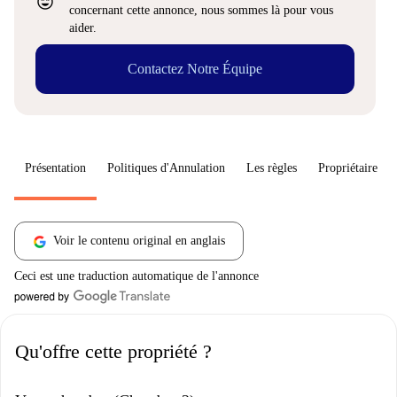
sentiment_very_satisfied
concernant cette annonce, nous sommes là pour vous
aider.
Contactez Notre Équipe
Présentation
Politiques d'Annulation
Les règles
Propriétaire
Voir le contenu original en anglais
Ceci est une traduction automatique de l'annonce
Qu'offre cette propriété ?