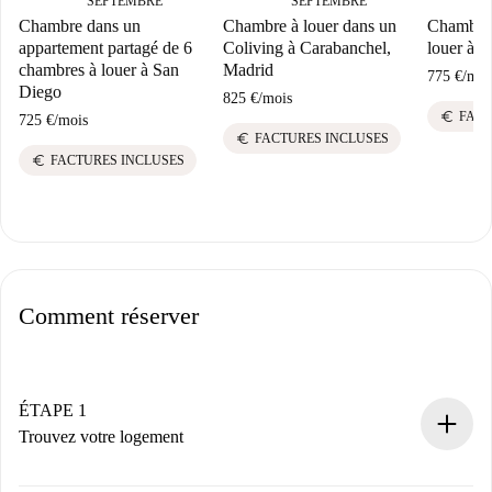
SEPTEMBRE
SEPTEMBRE
Chambre dans un
Chambre à louer dans un
Chambre 
appartement partagé de 6
Coliving à Carabanchel,
louer à P
chambres à louer à San
Madrid
775 €
/
moi
Diego
825 €
/
mois
euro
FACT
725 €
/
mois
euro
FACTURES INCLUSES
euro
FACTURES INCLUSES
Comment réserver
ÉTAPE 1
Trouvez votre logement
Processus de réservation 100% en ligne.