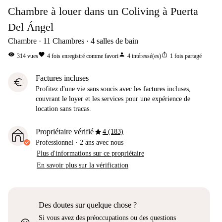
Chambre à louer dans un Coliving à Puerta
Del Ángel
Chambre
11
Chambres
4
salles de bain
visibility
favorite
person
ios_share
314
vues
4
fois enregistré comme favori
4
intéressé(es)
1
fois partagé
Factures incluses
euro
Profitez d'une vie sans soucis avec les factures incluses,
couvrant le loyer et les services pour une expérience de
location sans tracas.
star
Propriétaire vérifié
4 (183)
Professionnel
·
2 ans
avec nous
Plus d'informations sur ce propriétaire
En savoir plus sur la vérification
Des doutes sur quelque chose ?
Si vous avez des préoccupations ou des questions