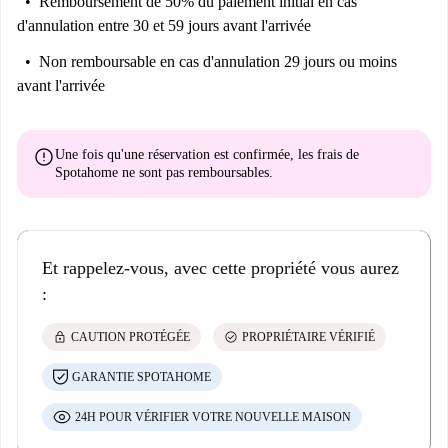
Remboursement de 50% du paiement initial
en cas
d'annulation entre 30 et 59 jours avant l'arrivée
Non remboursable
en cas d'annulation 29 jours ou moins
avant l'arrivée
error
Une fois qu'une réservation est confirmée, les frais de
Spotahome
ne sont pas remboursables
.
Et rappelez-vous, avec cette propriété vous aurez
:
lock
check_circle
CAUTION PROTÉGÉE
PROPRIÉTAIRE VÉRIFIÉ
GARANTIE SPOTAHOME
24H POUR VÉRIFIER VOTRE NOUVELLE MAISON