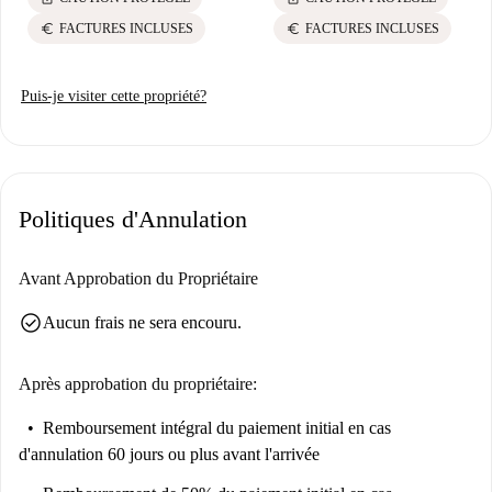
espaces communs et d'un nettoyage bimensuel des chambres, incluant un
euro
euro
FACTURES INCLUSES
FACTURES INCLUSES
changement de draps, pour vous assurer de toujours disposer d'un espace
propre et confortable.
Puis-je visiter cette propriété?
Politiques d'Annulation
Avant Approbation du Propriétaire
check_circle
Aucun frais ne sera encouru.
Après approbation du propriétaire:
Remboursement intégral du paiement initial
en cas
d'annulation 60 jours ou plus avant l'arrivée