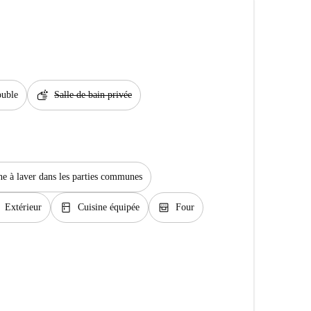
soap
ouble
Salle de bain privée
e à laver dans les parties communes
kitchen
oven_gen
Extérieur
Cuisine équipée
Four