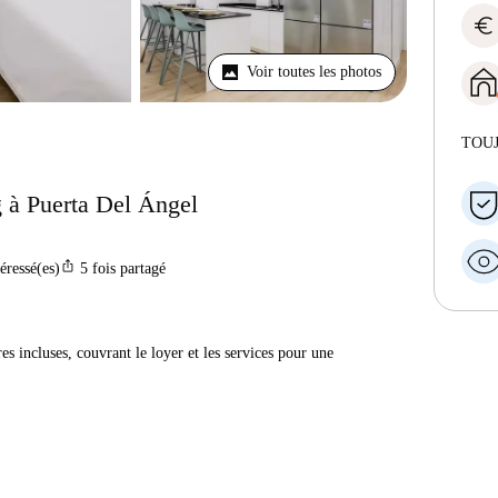
euro
Voir toutes les photos
TOU
 à Puerta Del Ángel
ios_share
téressé(es)
5
fois partagé
res incluses, couvrant le loyer et les services pour une