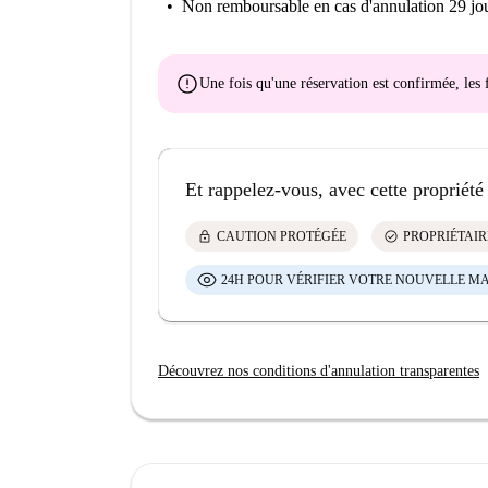
Non remboursable
en cas d'annulation 29 jou
error
Une fois qu'une réservation est confirmée, le
Et rappelez-vous, avec cette propriété
lock
check_circle
CAUTION PROTÉGÉE
PROPRIÉTAIR
24H POUR VÉRIFIER VOTRE NOUVELLE M
Découvrez nos conditions d'annulation transparentes