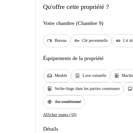
Qu'offre cette propriété ?
Votre chambre (Chambre 9)
desk
key
airline_seat_flat
Bureau
Clé personnelle
Lit d
Équipements de la propriété
chair
dishwasher_gen
local_laundry_service
Meublé
Lave-vaisselle
Machin
local_laundry_service
image
Sèche-linge dans les parties communes
ac_unit
Air conditionné
Afficher toutes (10)
Détails