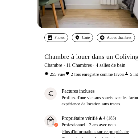
Photos
Carte
Autres chambres
Chambre à louer dans un Coliving
Chambre
11
Chambres
4
salles de bain
visibility
favorite
person
255
vues
2
fois enregistré comme favori
5
in
Factures incluses
euro
Profitez d'une vie sans soucis avec les factu
expérience de location sans tracas.
star
Propriétaire vérifié
4 (183)
Professionnel
·
2 ans
avec nous
Plus d'informations sur ce propriétaire