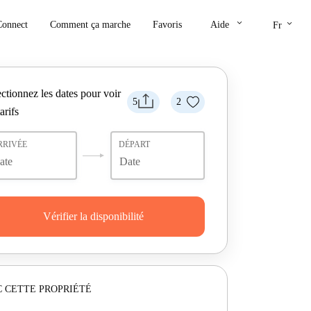
keyboard_arrow_down
keyboard_arrow_down
Connect
Comment ça marche
Favoris
Aide
Fr
ctionnez les dates pour voir
5
2
tarifs
RRIVÉE
DÉPART
Vérifier la disponibilité
 CETTE PROPRIÉTÉ