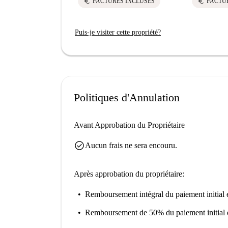
euro
euro
FACTURES INCLUSES
FACTU
Puis-je visiter cette propriété?
Politiques d'Annulation
Avant Approbation du Propriétaire
check_circle
Aucun frais ne sera encouru.
Après approbation du propriétaire:
Remboursement intégral du paiement initial
e
Remboursement de 50% du paiement initial