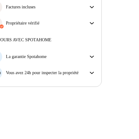
Factures incluses
Profitez d'une vie sans soucis avec les factures
incluses, couvrant le loyer et les services pour une
Propriétaire vérifié
expérience de location sans tracas.
Professionnel
·
2 ans
avec nous
Plus d'informations sur ce propriétaire
JOURS AVEC SPOTAHOME
En savoir plus sur la vérification
La garantie Spotahome
Si le propriétaire annule votre réservation sans
préavis, nous allons soit (A) vous payer une chambre
Vous avez 24h pour inspecter la propriété
d'hôtel et vous aider à trouver un autre logement,
Si le bien ne correspond pas exactement à l'annonce
soit (B) vous rembourser en totalité.
que vous avez vue sur Spotahome, veuillez nous le
faire savoir dans les 24 heures suivant votre arrivée
afin que nous puissions trouver une solution.