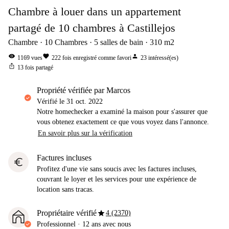
Chambre à louer dans un appartement
partagé de 10 chambres à Castillejos
Chambre
10
Chambres
5
salles de bain
310
m2
visibility
favorite
person
1169
vues
222
fois enregistré comme favori
23
intéressé(es)
ios_share
13
fois partagé
propriété vérifiée par Marcos
Vérifié le
31 oct. 2022
Notre homechecker a examiné la maison pour s'assurer que
vous obtenez exactement ce que vous voyez dans l'annonce.
En savoir plus sur la vérification
Factures incluses
euro
Profitez d'une vie sans soucis avec les factures incluses,
couvrant le loyer et les services pour une expérience de
location sans tracas.
star
Propriétaire vérifié
4 (2370)
Professionnel
·
12 ans
avec nous