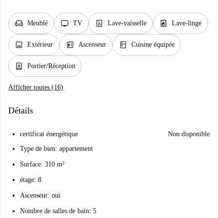
chair
tv
dishwasher_gen
local_laundry_service
Meublé
TV
Lave-vaisselle
Lave-linge
image
elevator
kitchen
Extérieur
Ascenseur
Cuisine équipée
person_book
Portier/Réception
Afficher toutes (16)
Détails
certificat énergétique
Non disponible
Type de bien: appartement
Surface: 310 m²
étage: 8
Ascenseur: oui
Nombre de salles de bain: 5