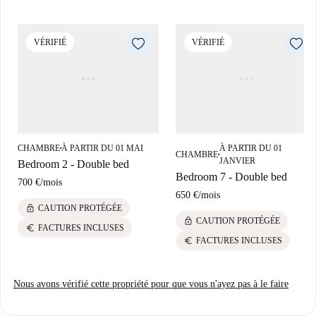
pas cette opportunité ! Réservez votre prochain logement à Castillejos
avec Spotahome.
VÉRIFIÉ
VÉRIFIÉ
CHAMBRE
À PARTIR DU 01 MAI
À PARTIR DU 01
■
CHAMBRE
■
JANVIER
Bedroom 2 - Double bed
Bedroom 7 - Double bed
700 €
/
mois
650 €
/
mois
lock
CAUTION PROTÉGÉE
lock
CAUTION PROTÉGÉE
euro
FACTURES INCLUSES
euro
FACTURES INCLUSES
Nous avons vérifié cette propriété pour que vous n'ayez pas à le faire