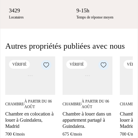
3429
9-15h
Locataires
Temps de réponse moyen
Autres propriétés publiées avec nous
VÉRIFIÉ
VÉRIFIÉ
VÉRIF
À PARTIR DU 06
À PARTIR DU 06
CHAMBRE
CHAMBRE
CHAMBR
■
■
AOÛT
AOÛT
Chambre en colocation à
Chambre à louer dans un
Chambre 
louer à Guindalera,
appartement partagé à
louer à G
Madrid
Guindalera.
Madrid
700 €
/
mois
675 €
/
mois
700 €
/
moi