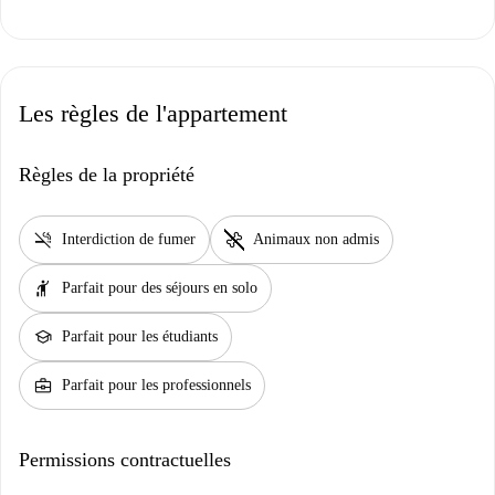
Les règles de l'appartement
Règles de la propriété
smoke_free
pet_supplies
Interdiction de fumer
Animaux non admis
hail
Parfait pour des séjours en solo
school
Parfait pour les étudiants
business_center
Parfait pour les professionnels
Permissions contractuelles