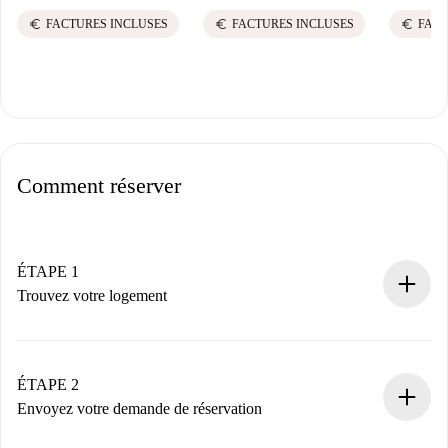
euro
euro
euro
FACTURES INCLUSES
FACTURES INCLUSES
FACT
Comment réserver
ÉTAPE 1
Trouvez votre logement
Processus de réservation 100% en ligne.
Logements et Propriétaires vérifiés.
Vous disposez à l’avance de toutes les informations
ÉTAPE 2
nécessaires.
Envoyez votre demande de réservation