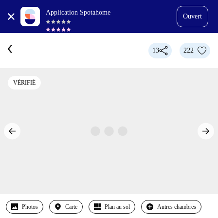
Application Spotahome
Ouvert
13
222
VÉRIFIÉ
Photos
Carte
Plan au sol
Autres chambres