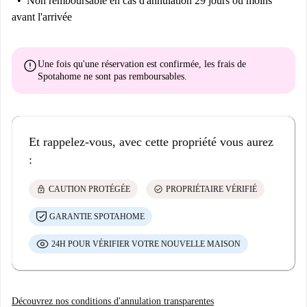
Non remboursable
en cas d'annulation 29 jours ou moins
avant l'arrivée
error
Une fois qu'une réservation est confirmée, les frais de
Spotahome
ne sont pas remboursables
.
Et rappelez-vous, avec cette propriété vous aurez
:
lock
check_circle
CAUTION PROTÉGÉE
PROPRIÉTAIRE VÉRIFIÉ
GARANTIE SPOTAHOME
24H POUR VÉRIFIER VOTRE NOUVELLE MAISON
Découvrez nos conditions d'annulation transparentes