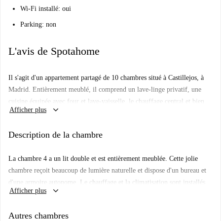
Wi-Fi installé: oui
Parking: non
L'avis de Spotahome
Il s'agit d'un appartement partagé de 10 chambres situé à Castillejos, à
Madrid. Entièrement meublé, il comprend un lave-linge privatif, une
cuisine équipée avec four et lave-vaisselle, le chauffage central et bien
keyboard_arrow_down
Afficher plus
plus encore. L'appartement est vérifié par Spotahome, gage de qualité et
de fiabilité, et convient parfaitement aux jeunes actifs et aux étudiants.
Description de la chambre
Toutes les charges (électricité, eau, gaz et Wi-Fi) sont incluses dans le
loyer.
La chambre 4 a un lit double et est entièrement meublée. Cette jolie
Castillejos est un quartier animé de Madrid offrant de nombreux services
chambre reçoit beaucoup de lumière naturelle et dispose d'un bureau et
et commodités. À proximité, vous trouverez d'excellents restaurants
d'une armoire autonome. Le chauffage et la climatisation sont installés
comme Teitu, Cafeteria Zucro et Taberna del Volapié. Bien desservi par
keyboard_arrow_down
Afficher plus
pour votre confort.
les transports en commun, il constitue un emplacement idéal pour ceux
qui recherchent un cadre de vie dynamique et accessible. Ne manquez
Autres chambres