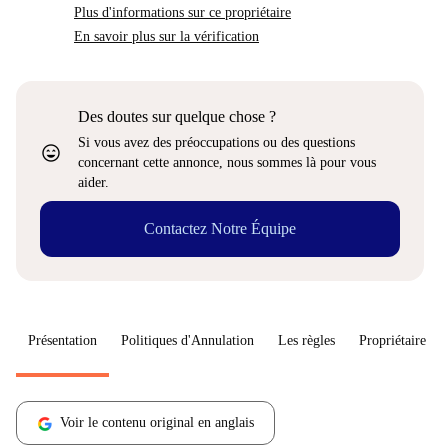
Plus d'informations sur ce propriétaire
En savoir plus sur la vérification
Des doutes sur quelque chose ?
Si vous avez des préoccupations ou des questions
sentiment_very_satisfied
concernant cette annonce, nous sommes là pour vous
aider.
Contactez Notre Équipe
Présentation
Politiques d'Annulation
Les règles
Propriétaire
Voir le contenu original en anglais