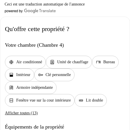
Ceci est une traduction automatique de l'annonce
Qu'offre cette propriété ?
Votre chambre (Chambre 4)
ac_unit
water_heater
desk
Air conditionné
Unité de chauffage
Bureau
window_open
key
Intérieur
Clé personnelle
dresser
Armoire indépendante
window_closed
airline_seat_flat
Fenêtre vue sur la cour intérieure
Lit double
Afficher toutes (13)
Équipements de la propriété