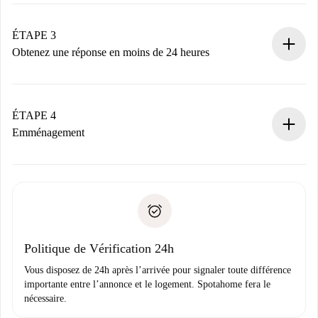
Envoyez les informations essentielles sur votre profil et
votre mode de paiement.
Nous ne vous facturerons rien tant que le propriétaire
ÉTAPE 3
n’aura pas accepté.
Obtenez une réponse en moins de 24 heures
Le propriétaire dispose de 24 heures pour confirmer.
Si accepté, nous vous facturerons et vous mettrons en
contact avec le propriétaire.
ÉTAPE 4
Si refusé : aucun prélèvement et nous vous proposerons
Emménagement
d’autres options.
Accordez avec le propriétaire les détails de votre arrivée,
Documents requis si votre logement est «
Spotahome plus
remise des clés, etc.
».
Spotahome transférera le premier paiement au propriétaire
Pièce d’identité ou Passeport
uniquement si aucun problème n'est signalé.
Justificatif de solvabilité
Domiciliation bancaire
Politique de Vérification 24h
Vous disposez de 24h après l’arrivée pour signaler toute différence
importante entre l’annonce et le logement. Spotahome fera le
nécessaire.