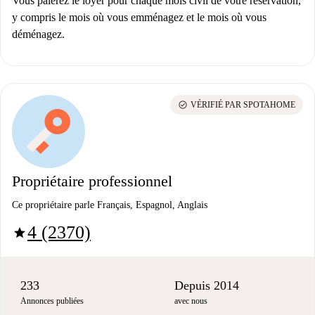
Vous paierez le loyer pour chaque mois civil de votre réservation,
y compris le mois où vous emménagez et le mois où vous
déménagez.
check_circle
VÉRIFIÉ PAR SPOTAHOME
Propriétaire professionnel
Ce propriétaire parle Français, Espagnol, Anglais
4 (2370)
star
233
Depuis 2014
Annonces publiées
avec nous