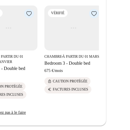
VÉRIFIÉ
VÉRIFIÉ
 PARTIR DU 01
CHAMBRE
À PARTIR DU 01 MARS
À
■
CHAMBRE
■
ANVIER
F
Bedroom 3 - Double bed
 - Double bed
Bedroom 6
675 €
/
mois
700 €
/
mois
lock
CAUTION PROTÉGÉE
lock
ON PROTÉGÉE
CAUTI
euro
FACTURES INCLUSES
euro
RES INCLUSES
FACTU
z pas à le faire