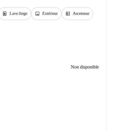
local_laundry_service
image
elevator
Lave-linge
Extérieur
Ascenseur
Non disponible