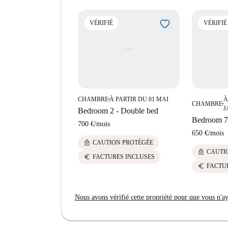
VÉRIFIÉ
VÉRIFIÉ
CHAMBRE
À PARTIR DU 01 MAI
À
■
CHAMBRE
■
J
Bedroom 2 - Double bed
Bedroom 7
700 €
/
mois
650 €
/
mois
lock
CAUTION PROTÉGÉE
lock
CAUTI
euro
FACTURES INCLUSES
euro
FACTU
Nous avons vérifié cette propriété pour que vous n'aye