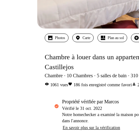
Photos
Carte
Plan au sol
Chambre à louer dans un apparte
Castillejos
Chambre
10
Chambres
5
salles de bain
310
visibility
favorite
person
1061
vues
186
fois enregistré comme favori
propriété vérifiée par Marcos
Vérifié le
31 oct. 2022
Notre homechecker a examiné la maison pou
dans l'annonce.
En savoir plus sur la vérification