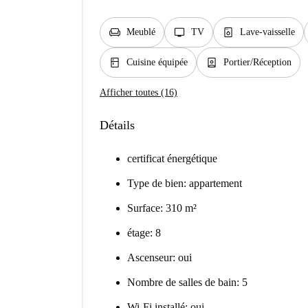
chair
tv
dishwasher_gen
Meublé
TV
Lave-vaisselle
kitchen
person_book
Cuisine équipée
Portier/Réception
Afficher toutes (16)
Détails
certificat énergétique
Type de bien: appartement
Surface: 310 m²
étage: 8
Ascenseur: oui
Nombre de salles de bain: 5
Wi-Fi installé: oui