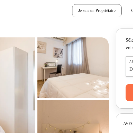
Je suis un Propriétaire
Séle
voir
A
AVEC