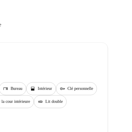
e
desk
window_open
key
Bureau
Intérieur
Clé personnelle
airline_seat_flat
 la cour intérieure
Lit double