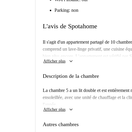
Parking: non
L'avis de Spotahome
Il s'agit d'un appartement partagé de 10 chambre
comprend un lave-linge privatif, une cuisine équi
bien plus encore. L'appartement est vérifié par S
keyboard_arrow_down
Afficher plus
parfaitement aux jeunes actifs et aux étudiants. T
incluses dans le loyer.
Description de la chambre
Castillejos est un quartier animé de Madrid off
vous trouverez d'excellents restaurants comme T
La chambre 5 a un lit double et est entièrement
desservi par les transports en commun, il const
ensoleillée, avec une unité de chauffage et la cl
un cadre de vie dynamique et accessible. Ne ma
l'année.
keyboard_arrow_down
logement à Castillejos avec Spotahome.
Afficher plus
Autres chambres