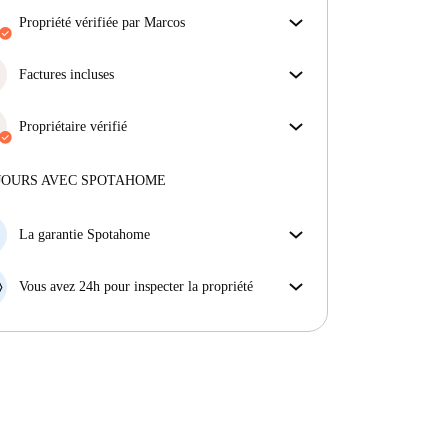
propriété vérifiée par Marcos
Notre homechecker a examiné la maison pour
s'assurer que vous obtenez exactement ce que vous
Factures incluses
voyez dans l'annonce.
Profitez d'une vie sans soucis avec les factures
En savoir plus sur la vérification
incluses, couvrant le loyer et les services pour une
Propriétaire vérifié
expérience de location sans tracas.
Professionnel
·
12 ans
avec nous
Plus d'informations sur ce propriétaire
JOURS AVEC SPOTAHOME
En savoir plus sur la vérification
La garantie Spotahome
Si le propriétaire annule votre réservation sans
préavis, nous allons soit (A) vous payer une chambre
Vous avez 24h pour inspecter la propriété
d'hôtel et vous aider à trouver un autre logement,
Si le bien ne correspond pas exactement à l'annonce
soit (B) vous rembourser en totalité.
que vous avez vue sur Spotahome, veuillez nous le
faire savoir dans les 24 heures suivant votre arrivée
afin que nous puissions trouver une solution.