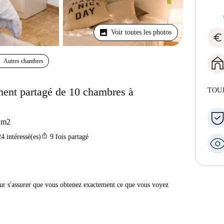
Voir toutes les photos
euro
Autres chambres
ment partagé de 10 chambres à
TOU
m2
ios_share
24
intéressé(es)
9
fois partagé
r s'assurer que vous obtenez exactement ce que vous voyez