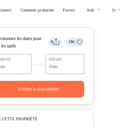
keyboard_arrow_down
keyboard_arrow_down
Connect
Comment ça marche
Favoris
Aide
Fr
ctionnez les dates pour
9
186
 les tarifs
RRIVÉE
DÉPART
Vérifier la disponibilité
 CETTE PROPRIÉTÉ