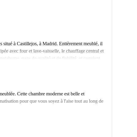
s situé à Castillejos, à Madrid. Entièrement meublé, il
pée avec four et lave-vaisselle, le chauffage central et
potahome, gage de qualité et de fiabilité, et convient
outes les charges (électricité, eau, gaz et Wi-Fi) sont
rant de nombreux services et commodités. À proximité,
eitu, Cafeteria Zucro et Taberna del Volapié. Bien
 meublée. Cette chambre moderne est belle et
itue un emplacement idéal pour ceux qui recherchent
imatisation pour que vous soyez à l'aise tout au long de
nquez pas cette opportunité ! Réservez votre prochain