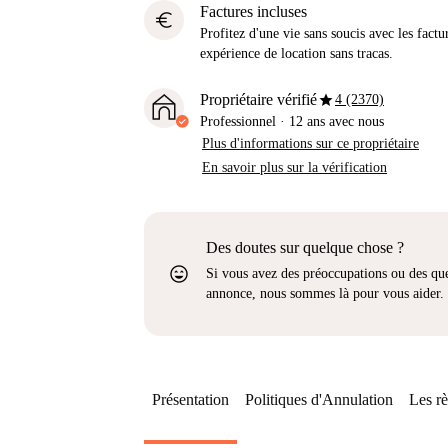
Factures incluses
euro
Profitez d'une vie sans soucis avec les factu
expérience de location sans tracas.
star
Propriétaire vérifié
4 (2370)
Professionnel
·
12 ans
avec nous
Plus d'informations sur ce propriétaire
En savoir plus sur la vérification
Des doutes sur quelque chose ?
sentiment_very_satisfied
Si vous avez des préoccupations ou des que
annonce, nous sommes là pour vous aider.
Présentation
Politiques d'Annulation
Les rè