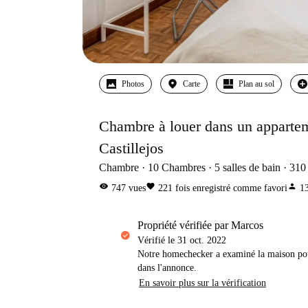
Photos
Carte
Plan au sol
Chambre à louer dans un apparte
Castillejos
Chambre
10
Chambres
5
salles de bain
310
visibility
favorite
person
747
vues
221
fois enregistré comme favori
1
propriété vérifiée par Marcos
Vérifié le
31 oct. 2022
Notre homechecker a examiné la maison pou
dans l'annonce.
En savoir plus sur la vérification