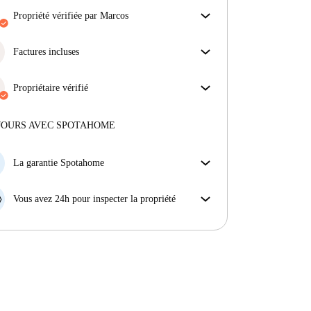
propriété vérifiée par Marcos
Notre homechecker a examiné la maison pour
s'assurer que vous obtenez exactement ce que vous
Factures incluses
voyez dans l'annonce.
Profitez d'une vie sans soucis avec les factures
En savoir plus sur la vérification
incluses, couvrant le loyer et les services pour une
Propriétaire vérifié
expérience de location sans tracas.
Professionnel
·
12 ans
avec nous
Plus d'informations sur ce propriétaire
JOURS AVEC SPOTAHOME
En savoir plus sur la vérification
La garantie Spotahome
Si le propriétaire annule votre réservation sans
préavis, nous allons soit (A) vous payer une chambre
Vous avez 24h pour inspecter la propriété
d'hôtel et vous aider à trouver un autre logement,
Si le bien ne correspond pas exactement à l'annonce
soit (B) vous rembourser en totalité.
que vous avez vue sur Spotahome, veuillez nous le
faire savoir dans les 24 heures suivant votre arrivée
afin que nous puissions trouver une solution.