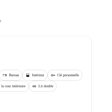
e
desk
window_open
key
Bureau
Intérieur
Clé personnelle
airline_seat_flat
 la cour intérieure
Lit double