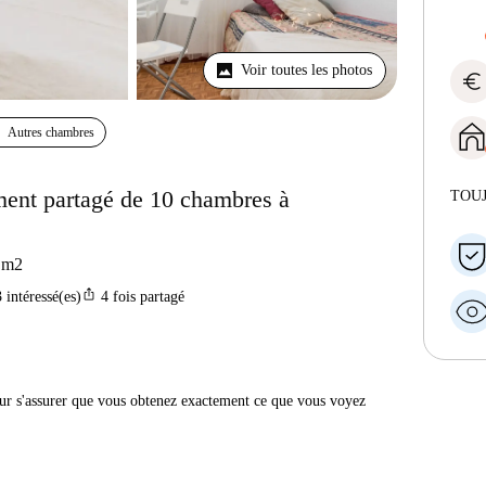
Voir toutes les photos
euro
Autres chambres
ment partagé de 10 chambres à
TOU
m2
ios_share
3
intéressé(es)
4
fois partagé
r s'assurer que vous obtenez exactement ce que vous voyez