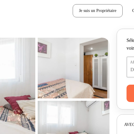
Je suis un Propriétaire
Séle
voir
A
AVEC