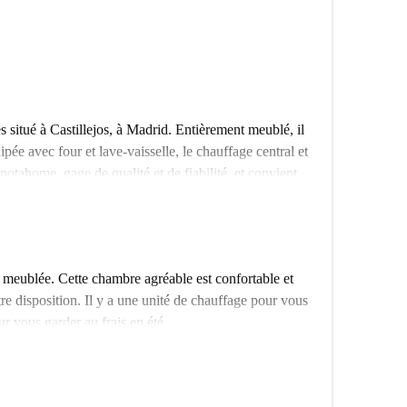
s situé à Castillejos, à Madrid. Entièrement meublé, il
pée avec four et lave-vaisselle, le chauffage central et
potahome, gage de qualité et de fiabilité, et convient
outes les charges (électricité, eau, gaz et Wi-Fi) sont
rant de nombreux services et commodités. À proximité,
eitu, Cafeteria Zucro et Taberna del Volapié. Bien
t meublée. Cette chambre agréable est confortable et
itue un emplacement idéal pour ceux qui recherchent
re disposition. Il y a une unité de chauffage pour vous
nquez pas cette opportunité ! Réservez votre prochain
r vous garder au frais en été.