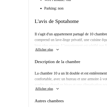
Parking: non
L'avis de Spotahome
Il s'agit d'un appartement partagé de 10 chambre
comprend un lave-linge privatif, une cuisine équi
bien plus encore. L'appartement est vérifié par S
keyboard_arrow_down
Afficher plus
parfaitement aux jeunes actifs et aux étudiants. T
incluses dans le loyer.
Description de la chambre
Castillejos est un quartier animé de Madrid off
vous trouverez d'excellents restaurants comme T
La chambre 10 a un lit double et est entièremen
desservi par les transports en commun, il const
confortable, avec un bureau et une armoire à vot
un cadre de vie dynamique et accessible. Ne ma
garder au chaud en hiver et une climatisation pou
keyboard_arrow_down
logement à Castillejos avec Spotahome.
Afficher plus
Autres chambres