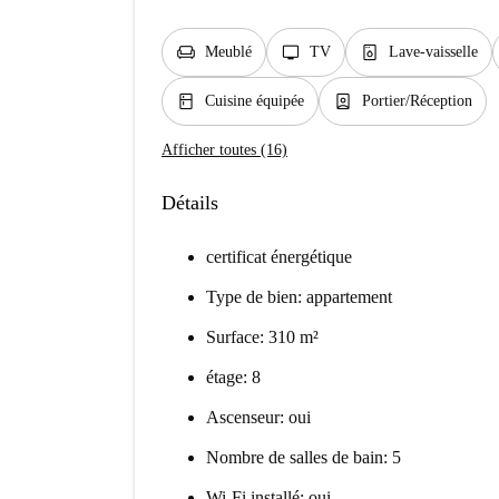
chair
tv
dishwasher_gen
Meublé
TV
Lave-vaisselle
kitchen
person_book
Cuisine équipée
Portier/Réception
Afficher toutes (16)
Détails
certificat énergétique
Type de bien: appartement
Surface: 310 m²
étage: 8
Ascenseur: oui
Nombre de salles de bain: 5
Wi-Fi installé: oui