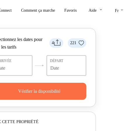
keyboard_arrow_down
keyboard_arrow_down
Connect
Comment ça marche
Favoris
Aide
Fr
ctionnez les dates pour
4
221
 les tarifs
RRIVÉE
DÉPART
Vérifier la disponibilité
 CETTE PROPRIÉTÉ