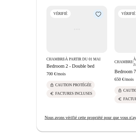
VÉRIFIÉ
VÉRIFIÉ
CHAMBRE
À PARTIR DU 01 MAI
À
■
CHAMBRE
■
J
Bedroom 2 - Double bed
Bedroom 7
700 €
/
mois
650 €
/
mois
lock
CAUTION PROTÉGÉE
lock
CAUTI
euro
FACTURES INCLUSES
euro
FACTU
Nous avons vérifié cette propriété pour que vous n'aye