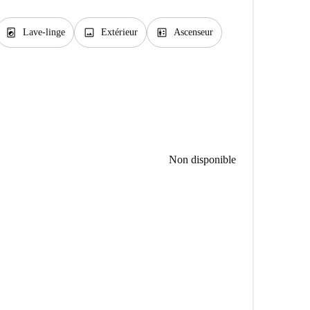
local_laundry_service
image
elevator
Lave-linge
Extérieur
Ascenseur
Non disponible