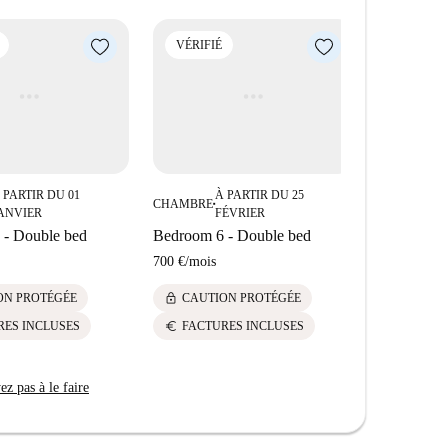
VÉRIFIÉ
VÉRIFIÉ
 PARTIR DU 01
À PARTIR DU 25
CHAMBRE
À
■
CHAMBRE
■
ANVIER
FÉVRIER
Bedroom 8
 - Double bed
Bedroom 6 - Double bed
625 €
/
mois
700 €
/
mois
lock
CAUTI
lock
ON PROTÉGÉE
CAUTION PROTÉGÉE
euro
FACTU
euro
RES INCLUSES
FACTURES INCLUSES
z pas à le faire