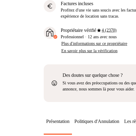
Factures incluses
euro
Profitez d'une vie sans soucis avec les factu
expérience de location sans tracas.
star
Propriétaire vérifié
4 (2370)
Professionnel
·
12 ans
avec nous
Plus d'informations sur ce propriétaire
En savoir plus sur la vérification
Des doutes sur quelque chose ?
sentiment_very_satisfied
Si vous avez des préoccupations ou des que
annonce, nous sommes là pour vous aider.
Présentation
Politiques d'Annulation
Les rè