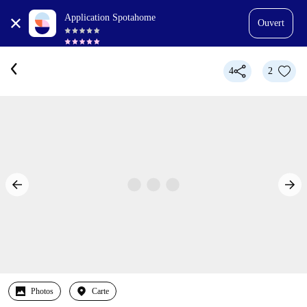
Application Spotahome
Ouvert
4
2
Photos
Carte