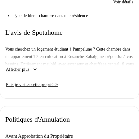
Voir détails
Type de bien : chambre dans une résidence
L'avis de Spotahome
Vous cherchez un logement étudiant à Pampelune ? Cette chambre dans
un appartement T2 en colocation à Ensanche-Zabalgunea répondra à vos
besoins. Entièrement meublé, avec ascenseur et chauffage central, il vous
keyboard_arrow_down
Afficher plus
garantit confort et commodité pour votre séjour. L'appartement dispose
d'une cuisine équipée, de la climatisation individuelle et comprend
Puis-je visiter cette propriété?
l'électricité, l'eau, le gaz et le Wi-Fi. Veuillez noter que ce logement est
non-fumeur, interdit aux couples, aux familles et aux animaux de
compagnie, et convient aux étudiants et aux participants Erasmus. Les
propriétaires vérifiés respectent l'engagement de Spotahome pour des
locations fiables.
Politiques d'Annulation
Situé à Ensanche-Zabalgunea, vous êtes à deux pas de supermarchés
comme Dia, Udaco Supermercados et Primaprix Pamplona Francisco
Avant Approbation du Propriétaire