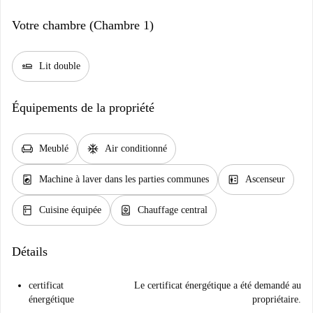
Votre chambre (Chambre 1)
airline_seat_flat
Lit double
Équipements de la propriété
chair
ac_unit
Meublé
Air conditionné
local_laundry_service
elevator
Machine à laver dans les parties communes
Ascenseur
kitchen
water_heater
Cuisine équipée
Chauffage central
Détails
certificat
Le certificat énergétique a été demandé au
énergétique
propriétaire.