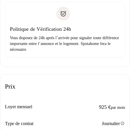
remise des clés, etc.
».
Spotahome transférera le premier paiement au propriétaire
Pièce d’identité ou Passeport
uniquement si aucun problème n'est signalé.
Justificatif de solvabilité
Domiciliation bancaire
Politique de Vérification 24h
Vous disposez de 24h après l’arrivée pour signaler toute différence
importante entre l’annonce et le logement. Spotahome fera le
nécessaire.
Prix
Loyer mensuel
925 €
par mois
info
Type de contrat
Journalier