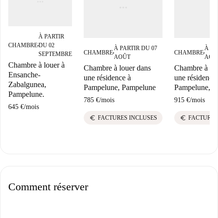
À PARTIR
CHAMBRE
DU 02
■
À PARTIR DU 07
À PA
CHAMBRE
CHAMBRE
SEPTEMBRE
■
■
AOÛT
AOÛ
Chambre à louer à
Chambre à louer dans
Chambre à lou
Ensanche-
une résidence à
une résidence
Zabalgunea,
Pampelune, Pampelune
Pampelune, P
Pampelune.
785 €
/
mois
915 €
/
mois
645 €
/
mois
euro
euro
FACTURES INCLUSES
FACTURES
Comment réserver