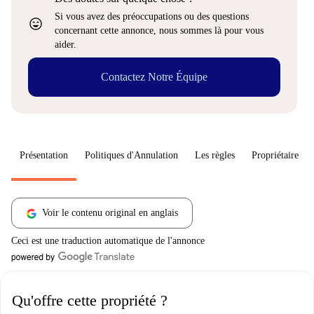
Si vous avez des préoccupations ou des questions
sentiment_very_satisfied
concernant cette annonce, nous sommes là pour vous
aider.
Contactez Notre Équipe
Présentation
Politiques d'Annulation
Les règles
Propriétaire
Voir le contenu original en anglais
Ceci est une traduction automatique de l'annonce
Qu'offre cette propriété ?