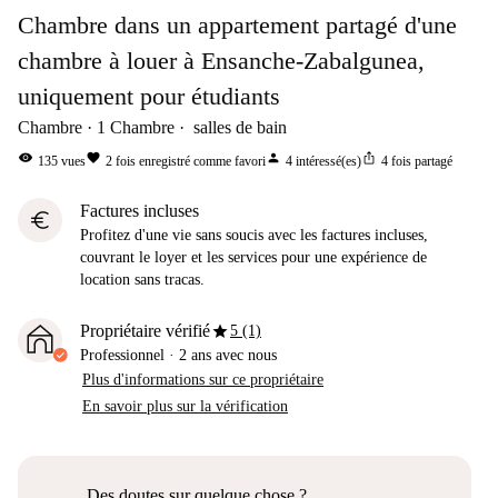
Chambre dans un appartement partagé d'une
chambre à louer à Ensanche-Zabalgunea,
uniquement pour étudiants
Chambre
1
Chambre
salles de bain
visibility
favorite
person
ios_share
135
vues
2
fois enregistré comme favori
4
intéressé(es)
4
fois partagé
Factures incluses
euro
Profitez d'une vie sans soucis avec les factures incluses,
couvrant le loyer et les services pour une expérience de
location sans tracas.
star
Propriétaire vérifié
5 (1)
Professionnel
·
2 ans
avec nous
Plus d'informations sur ce propriétaire
En savoir plus sur la vérification
Des doutes sur quelque chose ?