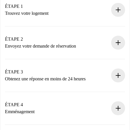
ÉTAPE 1
Trouvez votre logement
Processus de réservation 100% en ligne.
Logements et Propriétaires vérifiés.
Vous disposez à l’avance de toutes les informations
ÉTAPE 2
nécessaires.
Envoyez votre demande de réservation
Envoyez les informations essentielles sur votre profil et
votre mode de paiement.
Nous ne vous facturerons rien tant que le propriétaire
ÉTAPE 3
n’aura pas accepté.
Obtenez une réponse en moins de 24 heures
Le propriétaire dispose de 24 heures pour confirmer.
Si accepté, nous vous facturerons et vous mettrons en
contact avec le propriétaire.
ÉTAPE 4
Si refusé : aucun prélèvement et nous vous proposerons
Emménagement
d’autres options.
Accordez avec le propriétaire les détails de votre arrivée,
Documents requis si votre logement est «
Spotahome plus