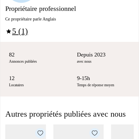
Propriétaire professionnel
Ce propriétaire parle Anglais
5 (1)
star
82
Depuis 2023
Annonces publiées
avec nous
12
9-15h
Locataires
Temps de réponse moyen
Autres propriétés publiées avec nous