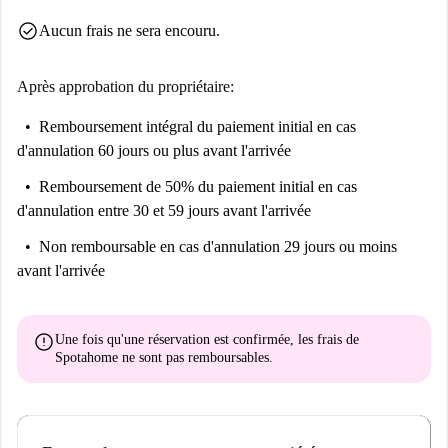
Bergamin, où vous trouverez forcément votre bonheur. Des restaurants
check_circle
Aucun frais ne sera encouru.
comme Bar Faris et La Fogoneta Culibar, ainsi que de délicieux fast-
foods comme Telepizza, sont à proximité. Des attractions importantes
telles que la Plaza de los Fueros et l'Asociación Navarra de Amigos del
Après approbation du propriétaire:
Órgano sont accessibles à pied, ajoutant charme et commodité à votre
Remboursement intégral du paiement initial
en cas
séjour.
d'annulation 60 jours ou plus avant l'arrivée
Remboursement de 50% du paiement initial
en cas
d'annulation entre 30 et 59 jours avant l'arrivée
Non remboursable
en cas d'annulation 29 jours ou moins
avant l'arrivée
error
Une fois qu'une réservation est confirmée, les frais de
Spotahome
ne sont pas remboursables
.