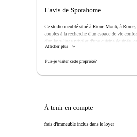
L'avis de Spotahome
Ce studio meublé situé à Rione Monti, à Rome, es
couples à la recherche d'un espace de vie confort
d'un lave-linge privé et d'une cuisine équipée,
keyboard_arrow_down
Afficher plus
loyer couvre les frais d'eau et d'électricité, tan
Situé dans le quartier animé de Rione Monti, 
Puis-je visiter cette propriété?
emblématiques tels que la Torre dei Graziani, la 
allie histoire et vie urbaine animée, idéal pour 
cœur de Rome.
À tenir en compte
frais d'immeuble inclus dans le loyer