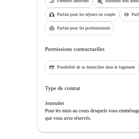
smoking_rooms
pet_supplies
Fumeurs autorisés
Animaux non admi
partner_heart
school
Parfait pour les séjours en couple
Parf
business_center
Parfait pour les professionnels
Permissions contractuelles
credit_score
Possibilité de se domicilier dans le logement
Type de contrat
Journalier
Pour les mois au cours desquels vous emménage
que vous avez réservés.