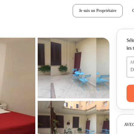
Je suis un Propriétaire
Séle
les 
A
AVEC