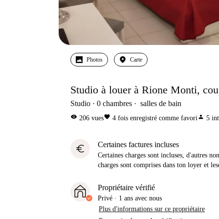
Photos
Carte
Studio à louer à Rione Monti, co
Studio
0
chambres
salles de bain
visibility
favorite
person
206
vues
4
fois enregistré comme favori
5
in
Certaines factures incluses
euro
Certaines charges sont incluses, d'autres no
charges sont comprises dans ton loyer et les
Propriétaire vérifié
Privé
·
1 ans
avec nous
Plus d'informations sur ce propriétaire