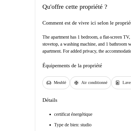
Qu'offre cette propriété ?
Comment est de vivre ici selon le proprié
The apartment has 1 bedroom, a flat-screen TV, 
stovetop, a washing machine, and 1 bathroom wit
apartment. For added privacy, the accommodation
Équipements de la propriété
chair
ac_unit
local_laundry_service
Meublé
Air conditionné
Lave
Détails
certificat énergétique
Type de bien: studio