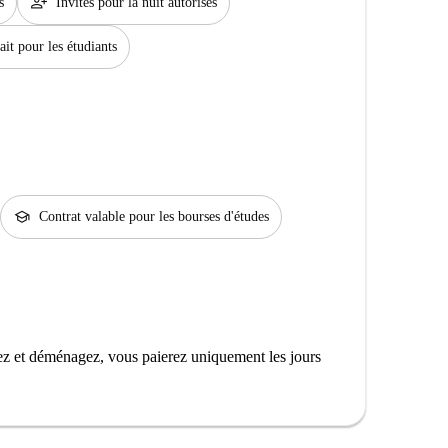
person_add
s
Invités pour la nuit autorisés
ait pour les étudiants
school
Contrat valable pour les bourses d'études
z et déménagez, vous paierez uniquement les jours