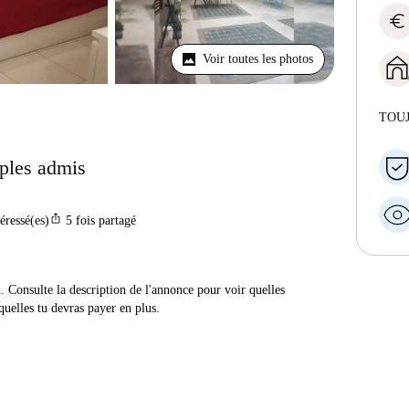
euro
Voir toutes les photos
TOU
uples admis
ios_share
téressé(es)
5
fois partagé
n. Consulte la description de l'annonce pour voir quelles
quelles tu devras payer en plus.