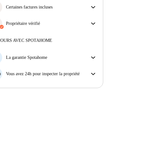
Certaines factures incluses
Certaines charges sont incluses, d'autres non.
Consulte la description de l'annonce pour voir
Propriétaire vérifié
quelles charges sont comprises dans ton loyer et
Privé
·
1 ans
avec nous
lesquelles tu devras payer en plus.
Plus d'informations sur ce propriétaire
JOURS AVEC SPOTAHOME
En savoir plus sur la vérification
La garantie Spotahome
Si le propriétaire annule votre réservation sans
préavis, nous allons soit (A) vous payer une chambre
Vous avez 24h pour inspecter la propriété
d'hôtel et vous aider à trouver un autre logement,
Si le bien ne correspond pas exactement à l'annonce
soit (B) vous rembourser en totalité.
que vous avez vue sur Spotahome, veuillez nous le
faire savoir dans les 24 heures suivant votre arrivée
afin que nous puissions trouver une solution.