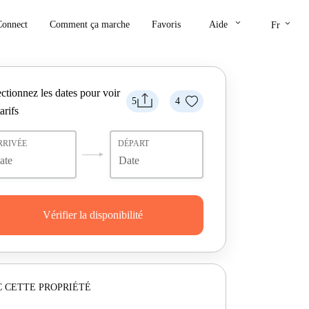
keyboard_arrow_down
keyboard_arrow_down
Connect
Comment ça marche
Favoris
Aide
Fr
ctionnez les dates pour voir
5
4
tarifs
RRIVÉE
DÉPART
Vérifier la disponibilité
 CETTE PROPRIÉTÉ