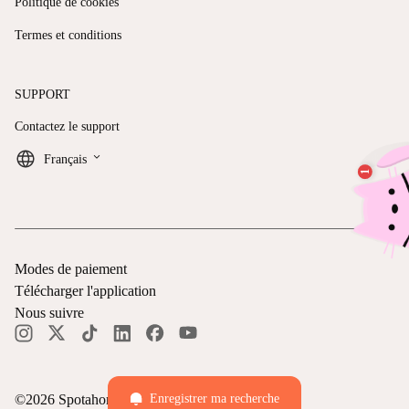
Politique de cookies
Termes et conditions
SUPPORT
Contactez le support
keyboard_arrow_down
Français
Modes de paiement
Télécharger l'application
Nous suivre
©
2026
Spotahome —
Tous droits réservés
Enregistrer ma recherche