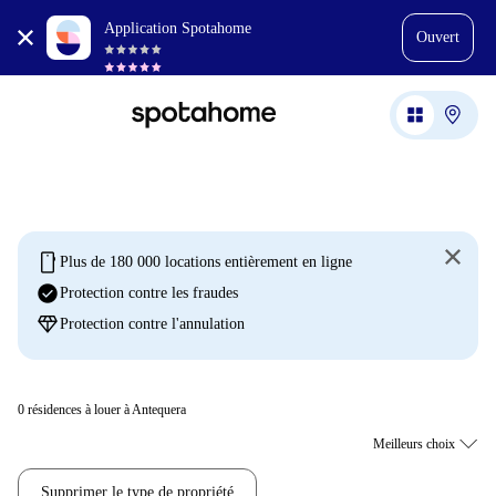
Application Spotahome
Ouvert
mobile
Plus de 180 000 locations entièrement en ligne
check_circle
Protection contre les fraudes
diamond
Protection contre l'annulation
0
résidences à louer à Antequera
Supprimer le type de propriété