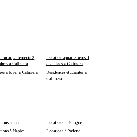
tion appartements 2
Location appartements 3
bres à Calimera
chambres à Calimera
ios à louer à Calimera
Résidences étudiantes à
Calimera
tions à Turin
Locations à Bologne
tions à Naples
Locations à Padoue