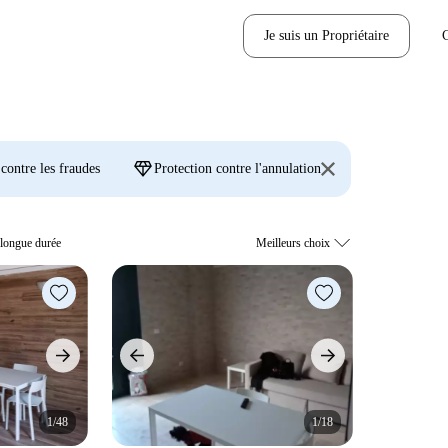
Je suis un Propriétaire
diamond
 contre les fraudes
Protection contre l'annulation
 longue durée
1/48
1/18