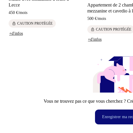
Lecce
Appartement de 2 cham
mezzanine et cavedio à 
450 €
/
mois
500 €
/
mois
lock
CAUTION PROTÉGÉE
lock
CAUTION PROTÉGÉE
+d'infos
+d'infos
Vous ne trouvez pas ce que vous cherchez ? Crée
Enregistrer ma re