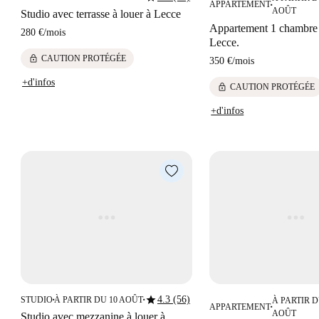
APPARTEMENT
■
AOÛT
Studio avec terrasse à louer à Lecce
Appartement 1 chambre 
280 €
/
mois
Lecce.
lock
CAUTION PROTÉGÉE
350 €
/
mois
+d'infos
lock
CAUTION PROTÉGÉE
+d'infos
star
4.3 (56)
STUDIO
À PARTIR DU 10 AOÛT
À PARTIR D
■
■
APPARTEMENT
■
AOÛT
Studio avec mezzanine à louer à