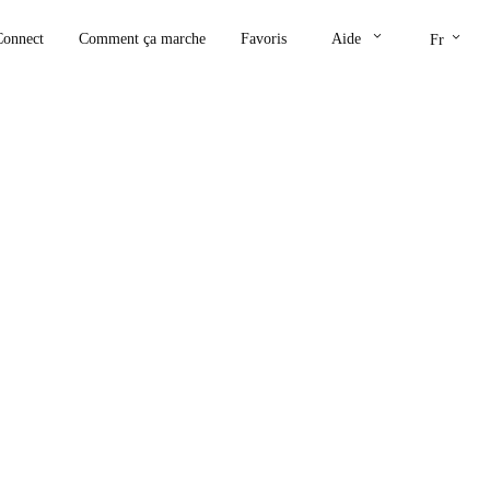
keyboard_arrow_down
keyboard_arrow_down
Connect
Comment ça marche
Favoris
Aide
Fr