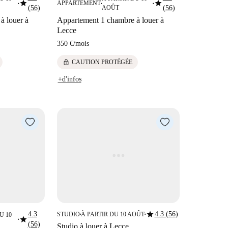
star
star
APPARTEMENT
■
■
■
(56)
AOÛT
(56)
à louer à
Appartement 1 chambre à louer à
Lecce
350 €
/
mois
lock
CAUTION PROTÉGÉE
+d'infos
star
4.3
4.3 (56)
STUDIO
À PARTIR DU 10 AOÛT
U 10
■
■
star
■
(56)
Studio à louer à Lecce