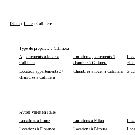
Début
›
Italie
›
Calimère
Type de propriété à Calimera
Appartements à louer à
Location appartements 1
Loca
Calimera
chambre à Calimera
cham
Location appartements 3+
Chambres à louer à Calimera
Stud
chambres à Calimera
Autres villes en Italie
Locations à Rome
Locations à Milan
Loca
Locations à Florence
Locations à Pérouse
Loca