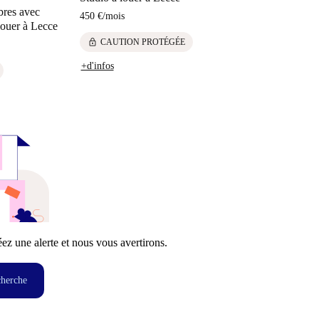
bres avec
450 €
/
mois
louer à Lecce
lock
CAUTION PROTÉGÉE
+d'infos
z une alerte et nous vous avertirons.
cherche