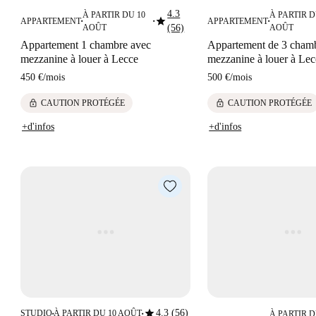
4.3
À PARTIR DU 10
À PARTIR D
star
APPARTEMENT
APPARTEMENT
■
■
■
AOÛT
(56)
AOÛT
Appartement 1 chambre avec
Appartement de 3 cham
mezzanine à louer à Lecce
mezzanine à louer à Lec
450 €
/
mois
500 €
/
mois
lock
lock
CAUTION PROTÉGÉE
CAUTION PROTÉGÉE
+d'infos
+d'infos
star
4.3 (56)
STUDIO
À PARTIR DU 10 AOÛT
À PARTIR D
■
■