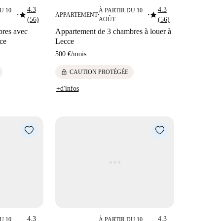
4.3
4.3
U 10
À PARTIR DU 10
star
star
APPARTEMENT
■
■
■
(56)
AOÛT
(56)
bres avec
Appartement de 3 chambres à louer à
ce
Lecce
500 €
/
mois
lock
CAUTION PROTÉGÉE
+d'infos
4.3
4.3
U 10
À PARTIR DU 10