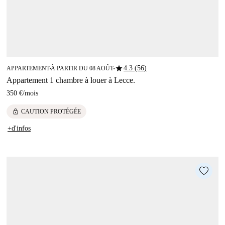
star
4.3 (56)
APPARTEMENT
À PARTIR DU 08 AOÛT
■
■
Appartement 1 chambre à louer à Lecce.
350 €
/
mois
lock
CAUTION PROTÉGÉE
+d'infos