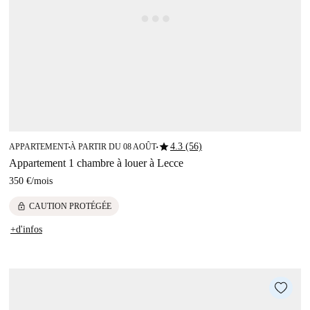
star
4.3 (56)
APPARTEMENT
À PARTIR DU 08 AOÛT
■
■
Appartement 1 chambre à louer à Lecce
350 €
/
mois
lock
CAUTION PROTÉGÉE
+d'infos