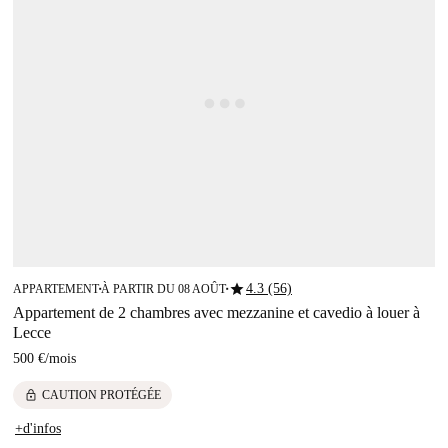
star
4.3 (56)
APPARTEMENT
À PARTIR DU 08 AOÛT
■
■
Appartement de 2 chambres avec mezzanine et cavedio à louer à
Lecce
500 €
/
mois
lock
CAUTION PROTÉGÉE
+d'infos