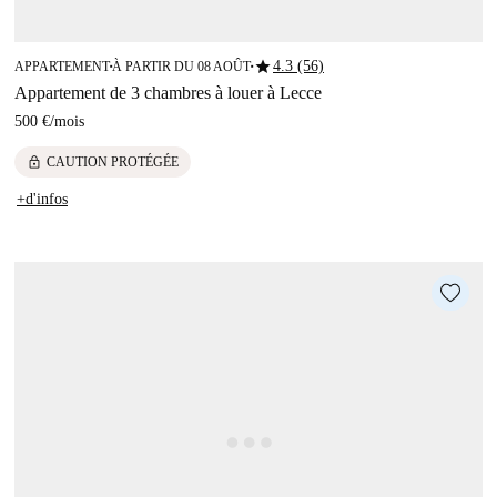
star
4.3 (56)
APPARTEMENT
À PARTIR DU 08 AOÛT
■
■
Appartement de 3 chambres à louer à Lecce
500 €
/
mois
lock
CAUTION PROTÉGÉE
+d'infos