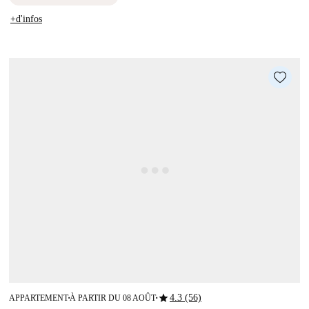
+d'infos
star
4.3 (56)
APPARTEMENT
À PARTIR DU 08 AOÛT
■
■