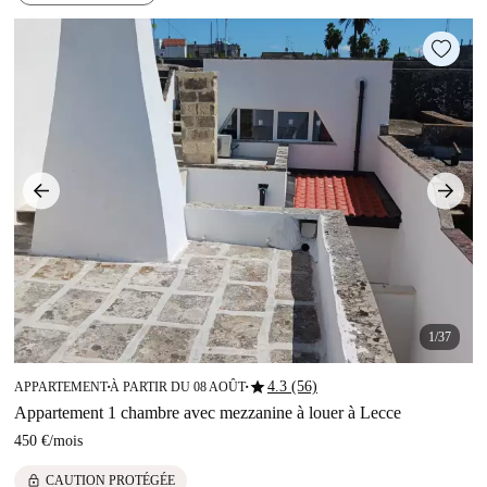
1/37
star
4.3 (56)
APPARTEMENT
À PARTIR DU 08 AOÛT
■
■
Appartement 1 chambre avec mezzanine à louer à Lecce
450 €
/
mois
lock
CAUTION PROTÉGÉE