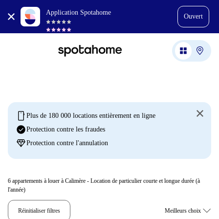
Application Spotahome
Ouvert
mobile
Plus de 180 000 locations entièrement en ligne
check_circle
Protection contre les fraudes
diamond
Protection contre l'annulation
6
appartements à louer à Calimère - Location de particulier courte et longue durée (à
l'année)
Réinitialiser filtres