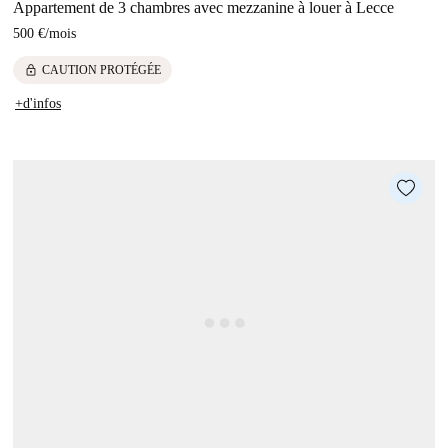
Appartement de 3 chambres avec mezzanine à louer à Lecce
500 €
/
mois
lock
CAUTION PROTÉGÉE
+d'infos