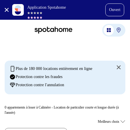
Application Spotahome
Ouvert
mobile
Plus de 180 000 locations entièrement en ligne
check_circle
Protection contre les fraudes
diamond
Protection contre l'annulation
0
appartements à louer à Calimère - Location de particulier courte et longue durée (à
l'année)