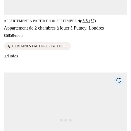
star
3.8 (32)
APPARTEMENT
À PARTIR DU 01 SEPTEMBRE
■
■
Appartement de 2 chambres à louer à Putney, Londres
£6850
/
mois
euro
CERTAINES FACTURES INCLUSES
+d'infos