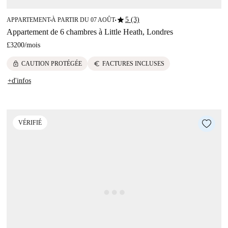
star
5 (3)
APPARTEMENT
À PARTIR DU 07 AOÛT
■
■
Appartement de 6 chambres à Little Heath, Londres
£3200
/
mois
lock
euro
CAUTION PROTÉGÉE
FACTURES INCLUSES
+d'infos
VÉRIFIÉ