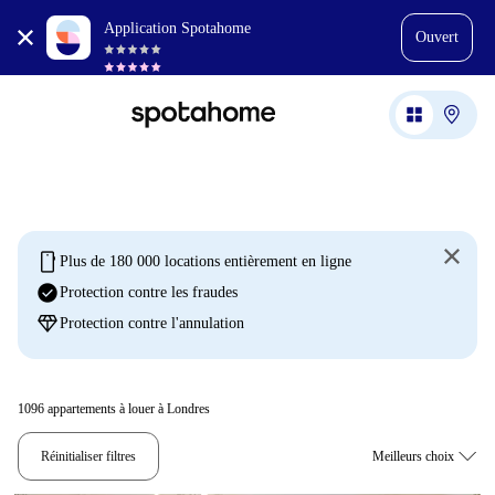
Application Spotahome
Ouvert
mobile
Plus de 180 000 locations entièrement en ligne
check_circle
Protection contre les fraudes
diamond
Protection contre l'annulation
1096
appartements à louer à Londres
Réinitialiser filtres