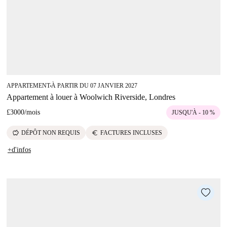
APPARTEMENT
À PARTIR DU 07 JANVIER 2027
■
Appartement à louer à Woolwich Riverside, Londres
£3000
/
mois
JUSQU'À - 10 %
savings
euro
DÉPÔT NON REQUIS
FACTURES INCLUSES
+d'infos