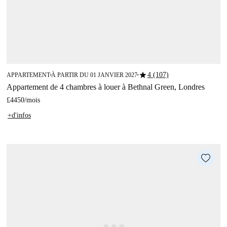
star
4 (107)
APPARTEMENT
À PARTIR DU 01 JANVIER 2027
■
■
Appartement de 4 chambres à louer à Bethnal Green, Londres
£4450
/
mois
+d'infos