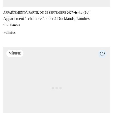
star
4.3 (16)
APPARTEMENT
À PARTIR DU 03 SEPTEMBRE 2027
■
■
Appartement 1 chambre à louer à Docklands, Londres
£1750
/
mois
+d'infos
VÉRIFIÉ