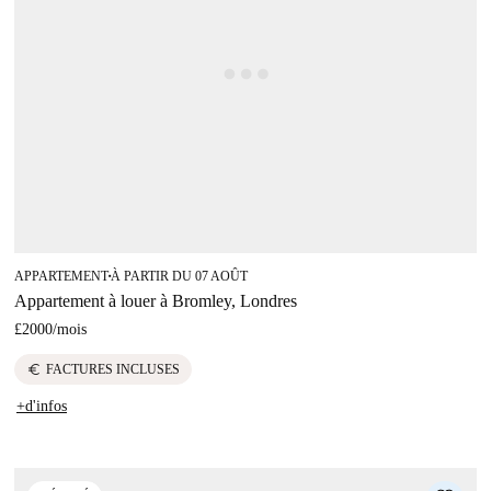
APPARTEMENT
À PARTIR DU 07 AOÛT
■
Appartement à louer à Bromley, Londres
£2000
/
mois
euro
FACTURES INCLUSES
+d'infos