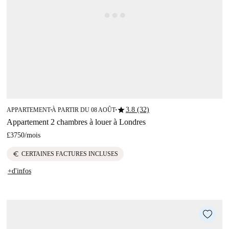
star
3.8 (32)
APPARTEMENT
À PARTIR DU 08 AOÛT
■
■
Appartement 2 chambres à louer à Londres
£3750
/
mois
euro
CERTAINES FACTURES INCLUSES
+d'infos