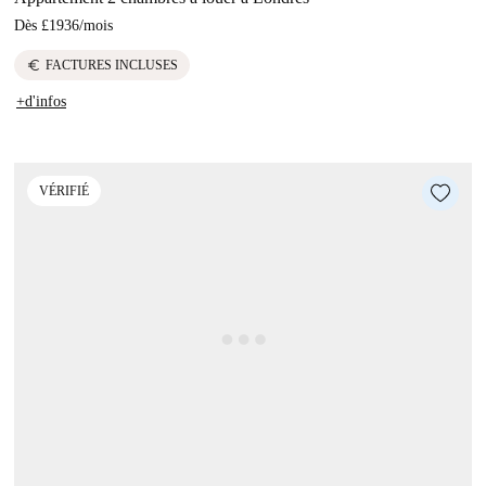
Dès
£1936
/
mois
euro
FACTURES INCLUSES
+d'infos
VÉRIFIÉ