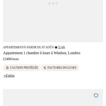
star
5 (4)
APPARTEMENT
À PARTIR DU 07 AOÛT
■
■
Appartement 1 chambre à louer à Windsor, Londres
£2400
/
mois
lock
euro
CAUTION PROTÉGÉE
FACTURES INCLUSES
+d'infos