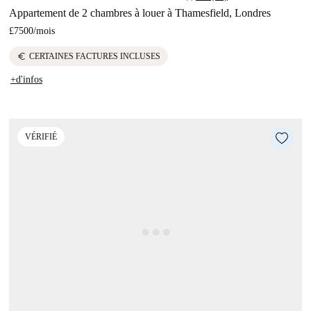
Appartement de 2 chambres à louer à Thamesfield, Londres
£7500
/
mois
euro
CERTAINES FACTURES INCLUSES
+d'infos
VÉRIFIÉ