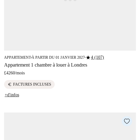
star
4 (107)
APPARTEMENT
À PARTIR DU 01 JANVIER 2027
■
■
Appartement 1 chambre à louer à Londres
£4260
/
mois
euro
FACTURES INCLUSES
+d'infos