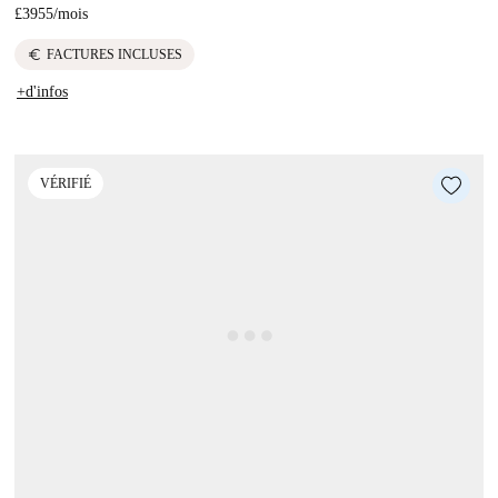
£3955
/
mois
euro
FACTURES INCLUSES
+d'infos
VÉRIFIÉ