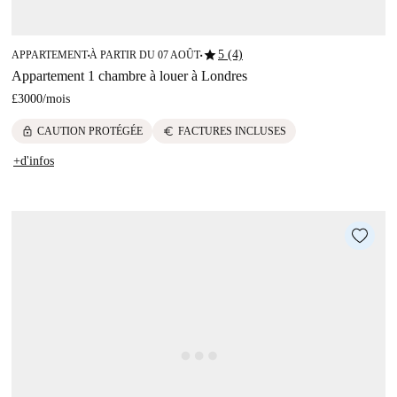
star
5 (4)
APPARTEMENT
À PARTIR DU 07 AOÛT
■
■
Appartement 1 chambre à louer à Londres
£3000
/
mois
lock
euro
CAUTION PROTÉGÉE
FACTURES INCLUSES
+d'infos