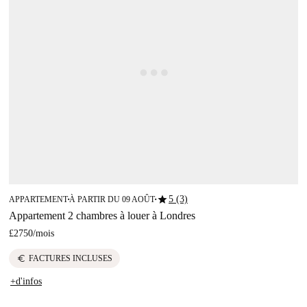
star
5 (3)
APPARTEMENT
À PARTIR DU 09 AOÛT
■
■
Appartement 2 chambres à louer à Londres
£2750
/
mois
euro
FACTURES INCLUSES
+d'infos