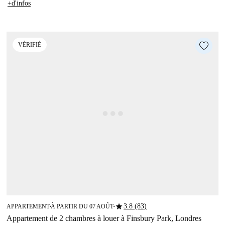
+d'infos
VÉRIFIÉ
star
3.8 (83)
APPARTEMENT
À PARTIR DU 07 AOÛT
■
■
Appartement de 2 chambres à louer à Finsbury Park, Londres