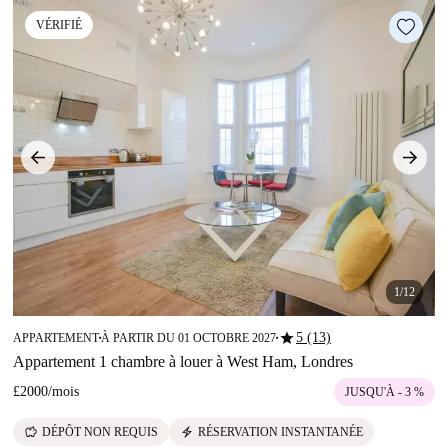
VÉRIFIÉ
1/12
star
5 (13)
APPARTEMENT
À PARTIR DU 01 OCTOBRE 2027
■
■
Appartement 1 chambre à louer à West Ham, Londres
£2000
/
mois
JUSQU'À - 3 %
savings
electric_bolt
DÉPÔT NON REQUIS
RÉSERVATION INSTANTANÉE