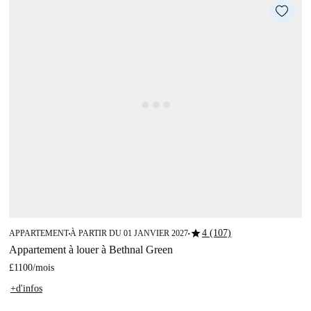
star
4 (107)
APPARTEMENT
À PARTIR DU 01 JANVIER 2027
■
■
Appartement à louer à Bethnal Green
£1100
/
mois
+d'infos