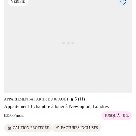
VÉRIFIÉ
star
5 (11)
APPARTEMENT
À PARTIR DU 07 AOÛT
■
■
Appartement 1 chambre à louer à Newington, Londres
£3500
/
mois
JUSQU'À - 8 %
lock
euro
CAUTION PROTÉGÉE
FACTURES INCLUSES