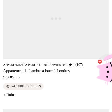
star
4 (107)
APPARTEMENT
À PARTIR DU 01 JANVIER 2027
■
■
Appartement 1 chambre à louer à Londres
£2500
/
mois
euro
FACTURES INCLUSES
+d'infos