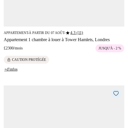
star
4.3 (11)
APPARTEMENT
À PARTIR DU 07 AOÛT
■
■
Appartement 1 chambre à louer à Tower Hamlets, Londres
£2300
/
mois
JUSQU'À - 2 %
lock
CAUTION PROTÉGÉE
+d'infos