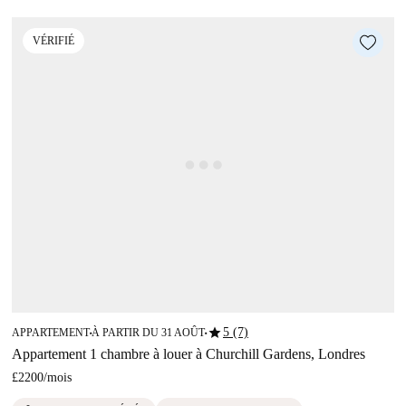
VÉRIFIÉ
star
5 (7)
APPARTEMENT
À PARTIR DU 31 AOÛT
■
■
Appartement 1 chambre à louer à Churchill Gardens, Londres
£2200
/
mois