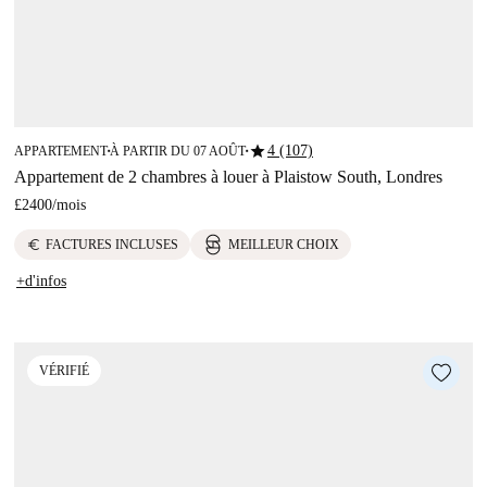
star
4 (107)
APPARTEMENT
À PARTIR DU 07 AOÛT
■
■
Appartement de 2 chambres à louer à Plaistow South, Londres
£2400
/
mois
euro
FACTURES INCLUSES
MEILLEUR CHOIX
+d'infos
VÉRIFIÉ