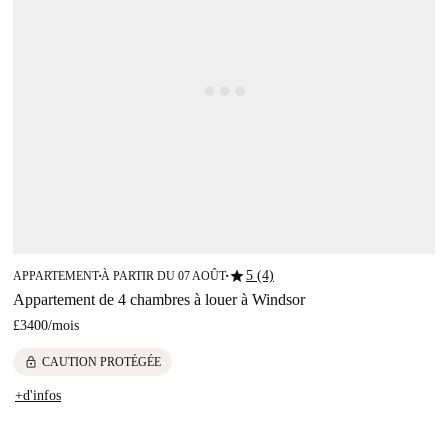
star
5 (4)
APPARTEMENT
À PARTIR DU 07 AOÛT
■
■
Appartement de 4 chambres à louer à Windsor
£3400
/
mois
lock
CAUTION PROTÉGÉE
+d'infos