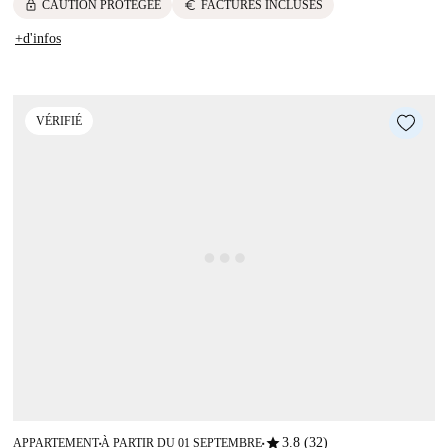
lock
euro
CAUTION PROTÉGÉE
FACTURES INCLUSES
+d'infos
VÉRIFIÉ
star
3.8 (32)
APPARTEMENT
À PARTIR DU 01 SEPTEMBRE
■
■