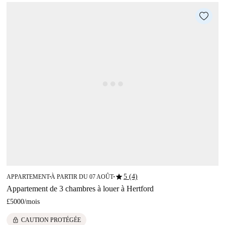
star
5 (4)
APPARTEMENT
À PARTIR DU 07 AOÛT
■
■
Appartement de 3 chambres à louer à Hertford
£5000
/
mois
lock
CAUTION PROTÉGÉE