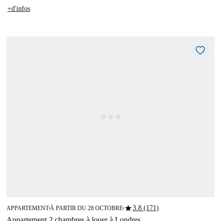
+d'infos
star
3.8 (171)
APPARTEMENT
À PARTIR DU 28 OCTOBRE
■
■
Appartement 2 chambres à louer à Londres