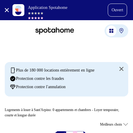
Application Spotahome
Ouvert
mobile
Plus de 180 000 locations entièrement en ligne
check_circle
Protection contre les fraudes
diamond
Protection contre l'annulation
Logements à louer à Sant'Arpino:
0
appartements et chambres - Loyer temporaire,
courte et longue durée