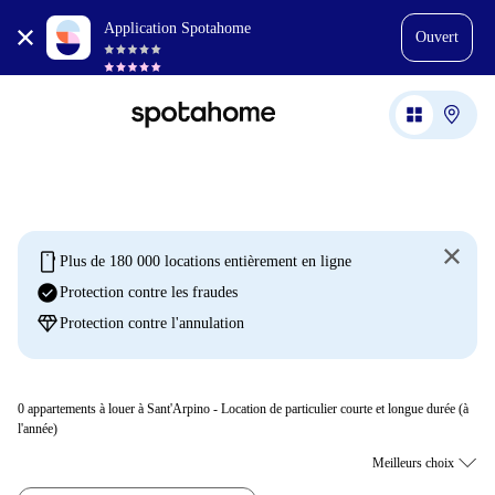
Application Spotahome
Ouvert
mobile
Plus de 180 000 locations entièrement en ligne
check_circle
Protection contre les fraudes
diamond
Protection contre l'annulation
0
appartements à louer à Sant'Arpino - Location de particulier courte et longue durée (à
l'année)