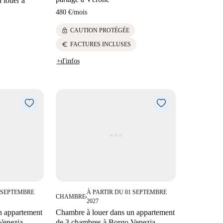
 louer à
480 €
/
mois
lock
CAUTION PROTÉGÉE
euro
FACTURES INCLUSES
+d'infos
1 SEPTEMBRE
À PARTIR DU 01 SEPTEMBRE
CHAMBRE
■
2027
n appartement
Chambre à louer dans un appartement
Venezia,
de 3 chambres à Borgo Venezia,