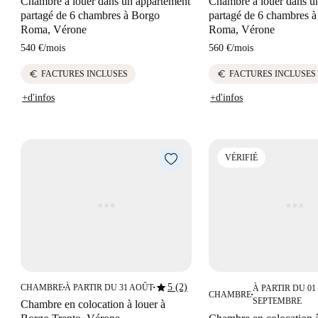
Chambre à louer dans un appartement
Chambre à louer dans u
partagé de 6 chambres à Borgo
partagé de 6 chambres 
Roma, Vérone
Roma, Vérone
540 €
/
mois
560 €
/
mois
euro
euro
FACTURES INCLUSES
FACTURES INCLUSES
+d'infos
+d'infos
VÉRIFIÉ
star
5 (2)
CHAMBRE
À PARTIR DU 31 AOÛT
À PARTIR DU 01
■
■
CHAMBRE
■
SEPTEMBRE
Chambre en colocation à louer à