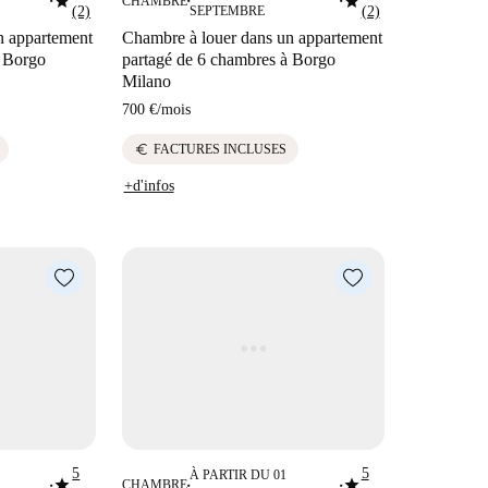
star
star
CHAMBRE
■
■
■
(2)
SEPTEMBRE
(2)
n appartement
Chambre à louer dans un appartement
à Borgo
partagé de 6 chambres à Borgo
Milano
700 €
/
mois
euro
FACTURES INCLUSES
+d'infos
5
5
À PARTIR DU 01
star
star
CHAMBRE
■
■
■