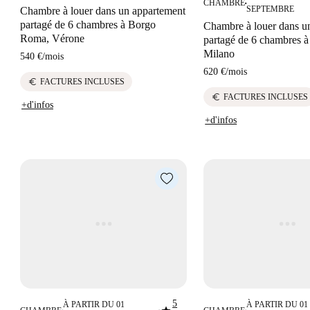
CHAMBRE
■
SEPTEMBRE
Chambre à louer dans un appartement
partagé de 6 chambres à Borgo
Chambre à louer dans u
Roma, Vérone
partagé de 6 chambres 
Milano
540 €
/
mois
620 €
/
mois
euro
FACTURES INCLUSES
euro
FACTURES INCLUSES
+d'infos
+d'infos
5
À PARTIR DU 01
À PARTIR DU 01