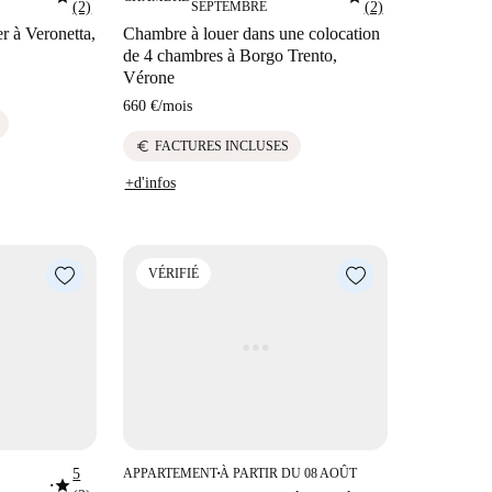
(2)
SEPTEMBRE
(2)
r à Veronetta,
Chambre à louer dans une colocation
de 4 chambres à Borgo Trento,
Vérone
660 €
/
mois
euro
FACTURES INCLUSES
+d'infos
VÉRIFIÉ
5
APPARTEMENT
À PARTIR DU 08 AOÛT
■
star
■