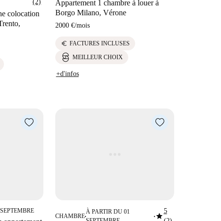
(2)
Appartement 1 chambre à louer à
Borgo Milano, Vérone
ne colocation
Trento,
2000 €
/
mois
euro
FACTURES INCLUSES
MEILLEUR CHOIX
+d'infos
1 SEPTEMBRE
5
À PARTIR DU 01
star
CHAMBRE
■
■
SEPTEMBRE
(2)