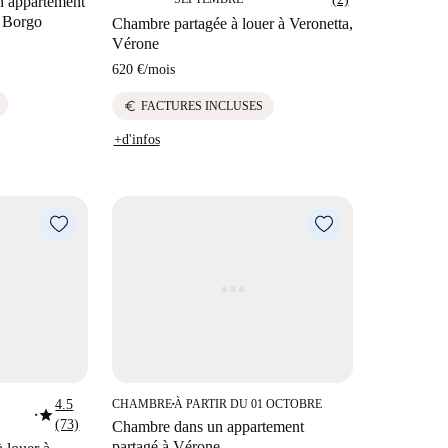
n appartement
à Borgo
Chambre partagée à louer à Veronetta,
Vérone
620 €
/
mois
euro
FACTURES INCLUSES
+d'infos
4.5
CHAMBRE
À PARTIR DU 01 OCTOBRE
■
star
■
(73)
Chambre dans un appartement
partagé à Vérone