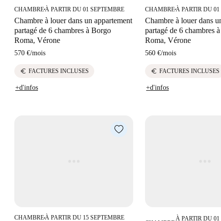
CHAMBRE
À PARTIR DU 01 SEPTEMBRE
CHAMBRE
À PARTIR DU 0
■
■
Chambre à louer dans un appartement
Chambre à louer dans u
partagé de 6 chambres à Borgo
partagé de 6 chambres 
Roma, Vérone
Roma, Vérone
570 €
/
mois
560 €
/
mois
euro
euro
FACTURES INCLUSES
FACTURES INCLUSES
+d'infos
+d'infos
CHAMBRE
À PARTIR DU 15 SEPTEMBRE
À PARTIR DU 01
■