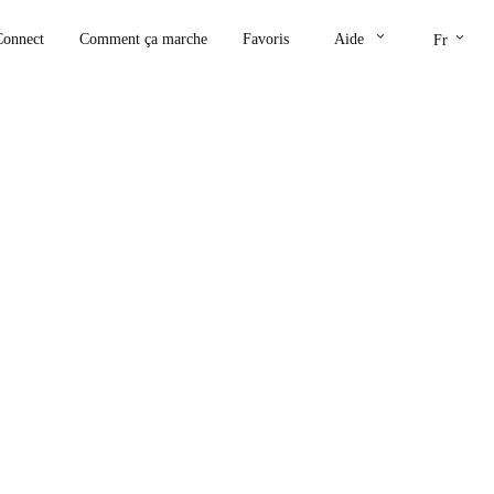
keyboard_arrow_down
keyboard_arrow_down
Connect
Comment ça marche
Favoris
Aide
Fr