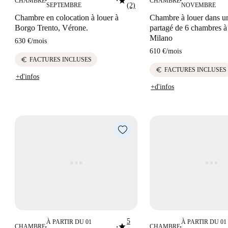
star
CHAMBRE
CHAMBRE
■
■
■
SEPTEMBRE
(2)
NOVEMBRE
Chambre en colocation à louer à
Chambre à louer dans u
Borgo Trento, Vérone.
partagé de 6 chambres 
Milano
630 €
/
mois
610 €
/
mois
euro
FACTURES INCLUSES
euro
FACTURES INCLUSES
+d'infos
+d'infos
5
À PARTIR DU 01
À PARTIR DU 01
star
CHAMBRE
CHAMBRE
■
■
■