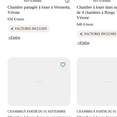
SEPTEMBRE
(2)
SEPTEMBRE
Chambre partagée à louer à Veronetta,
Chambre à louer dans u
Vérone
de 4 chambres à Borgo 
Vérone
650 €
/
mois
640 €
/
mois
euro
FACTURES INCLUSES
euro
FACTURES INCLUSES
+d'infos
+d'infos
CHAMBRE
À PARTIR DU 01 SEPTEMBRE
CHAMBRE
À PARTIR DU 0
■
■