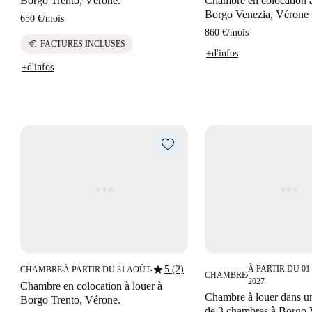
Borgo Trento, Vérone.
Chambre en colocation à
Borgo Venezia, Vérone
650 €
/
mois
860 €
/
mois
euro
FACTURES INCLUSES
+d'infos
+d'infos
star
5 (2)
À PARTIR DU 0
CHAMBRE
À PARTIR DU 31 AOÛT
■
■
CHAMBRE
■
2027
Chambre en colocation à louer à
Chambre à louer dans u
Borgo Trento, Vérone.
de 3 chambres à Borgo 