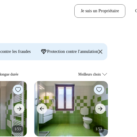
Je suis un Propriétaire
diamond
 contre les fraudes
Protection contre l'annulation
 longue durée
1/53
1/53