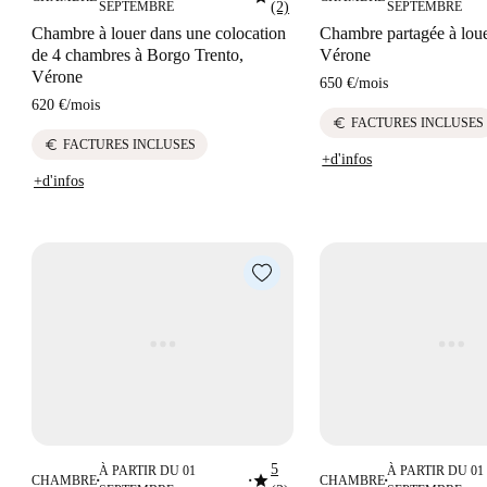
SEPTEMBRE
(2)
SEPTEMBRE
Chambre à louer dans une colocation
Chambre partagée à loue
de 4 chambres à Borgo Trento,
Vérone
Vérone
650 €
/
mois
620 €
/
mois
euro
FACTURES INCLUSES
euro
FACTURES INCLUSES
+d'infos
+d'infos
5
À PARTIR DU 01
À PARTIR DU 01
star
CHAMBRE
CHAMBRE
■
■
■