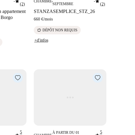
star
star
CHAMBRE
■
■
■
(2)
SEPTEMBRE
(2)
n appartement
STANZASEMPLICE_STZ_26
à Borgo
660 €
/
mois
savings
DÉPÔT NON REQUIS
+d'infos
5
5
À PARTIR DU 01