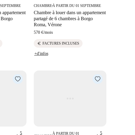
1 SEPTEMBRE
CHAMBRE
À PARTIR DU 01 SEPTEMBRE
■
n appartement
Chambre à louer dans un appartement
à Borgo
partagé de 6 chambres à Borgo
Roma, Vérone
570 €
/
mois
euro
FACTURES INCLUSES
+d'infos
5
5
À PARTIR DU 01