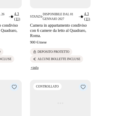
4.3
4.3
 26
DISPONIBILE DAL 01
star
star
STANZA
■
■
■
(11)
GENNAIO 2027
(11)
o condiviso
Camera in appartamento condiviso
l Quadraro,
con 6 camere da letto al Quadraro,
Roma.
900 €
/
mese
lock
O
DEPOSITO PROTETTO
euro
INCLUSE
ALCUNE BOLLETTE INCLUSE
+info
CONTROLLATO