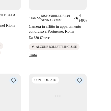
BILE DAL 08
4
DISPONIBILE DAL 01
star
STANZA
■
■
GENNAIO 2027
(498)
 nel Rione
Camera in affitto in appartamento
condiviso a Portuense, Roma
Da
630 €
/
mese
O
euro
ALCUNE BOLLETTE INCLUSE
+info
CONTROLLATO