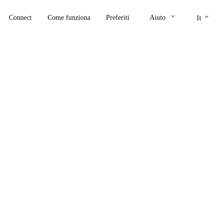
keyboard_arrow_down
keyboard_arrow_down
Connect
Come funziona
Preferiti
Aiuto
It