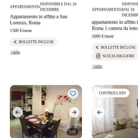
DISPONIBILE DAL 24
DISPONI
APPARTAMENTO
■
DICEMBRE
APPARTAMENTO
DAL 18
■
DICEMB
Appartamento in affitto a San
appartamento in affitto 
Lorenzo, Roma
Roma 1 camera da letto
1500 €
/
mese
1600 €
/
mese
euro
BOLLETTE INCLUSE
euro
BOLLETTE INCLUSE
+info
SCELTA MIGLIORE
+info
CONTROLLATO
1/11