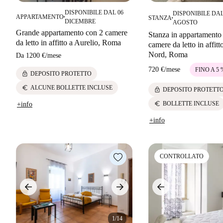
DISPONIBILE DAL 06
DISPONIBILE DAL
APPARTAMENTO
STANZA
■
■
DICEMBRE
AGOSTO
Grande appartamento con 2 camere
Stanza in appartamento
da letto in affitto a Aurelio, Roma
camere da letto in affit
Nord, Roma
Da
1200 €
/
mese
720 €
/
mese
FINO A 5
lock
DEPOSITO PROTETTO
euro
ALCUNE BOLLETTE INCLUSE
lock
DEPOSITO PROTETT
euro
BOLLETTE INCLUSE
+info
+info
CONTROLLATO
1/14