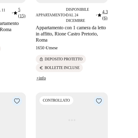
5
DISPONIBILE
 11
star
4.3
star
■
APPARTAMENTO
DAL 24
(15)
■
■
(6)
DICEMBRE
partamento
Appartamento con 1 camera da letto
a Roma
in affitto, Rione Castro Pretorio,
Roma
1650 €
/
mese
lock
DEPOSITO PROTETTO
euro
BOLLETTE INCLUSE
+info
CONTROLLATO