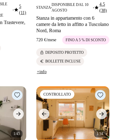
BILE
4.5
DISPONIBILE DAL 10
5
star
STANZA
star
■
■
AGOSTO
(38)
■
(11)
RE
Stanza in appartamento con 6
in Trastevere,
camere da letto in affitto a Tuscolano
Nord, Roma
720 €
/
mese
FINO A 5 % DI SCONTO
lock
DEPOSITO PROTETTO
euro
BOLLETTE INCLUSE
+info
CONTROLLATO
1/45
1/34