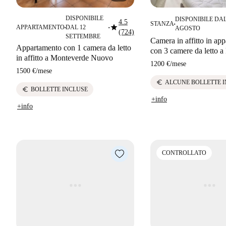
DISPONIBILE
DISPONIBILE DAL
4.5
STANZA
star
■
APPARTAMENTO
DAL 12
AGOSTO
■
■
(724)
SETTEMBRE
Camera in affitto in ap
Appartamento con 1 camera da letto
con 3 camere da letto 
in affitto a Monteverde Nuovo
1200 €
/
mese
1500 €
/
mese
euro
ALCUNE BOLLETTE 
euro
BOLLETTE INCLUSE
+info
+info
CONTROLLATO