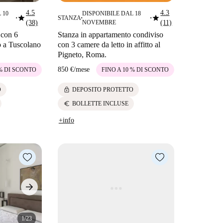
4.5
4.3
 10
DISPONIBILE DAL 18
star
star
STANZA
■
■
■
(38)
NOVEMBRE
(11)
 con 6
Stanza in appartamento condiviso
to a Tuscolano
con 3 camere da letto in affitto al
Pigneto, Roma.
850 €
/
mese
 % DI SCONTO
FINO A 10 % DI SCONTO
lock
O
DEPOSITO PROTETTO
euro
BOLLETTE INCLUSE
+info
1/23