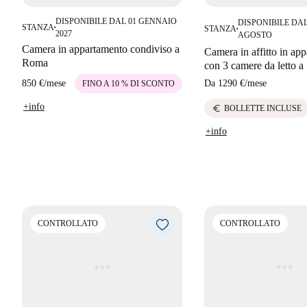
DISPONIBILE DAL 01 GENNAIO
DISPONIBILE DAL
STANZA
STANZA
■
■
2027
AGOSTO
Camera in appartamento condiviso a
Camera in affitto in ap
Roma
con 3 camere da letto 
850 €
/
mese
Da
1290 €
/
mese
FINO A 10 % DI SCONTO
+info
euro
BOLLETTE INCLUSE
+info
CONTROLLATO
CONTROLLATO