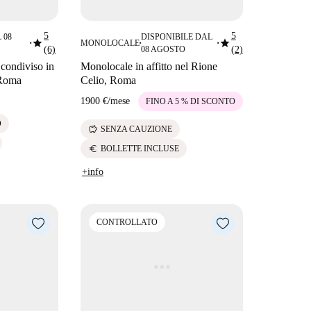
5
5
 08
DISPONIBILE DAL
star
star
MONOLOCALE
■
■
■
(6)
08 AGOSTO
(2)
condiviso in
Monolocale in affitto nel Rione
 Roma
Celio, Roma
1900 €
/
mese
FINO A 5 % DI SCONTO
O
savings
SENZA CAUZIONE
euro
BOLLETTE INCLUSE
+info
CONTROLLATO