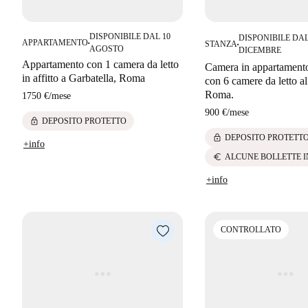
DISPONIBILE DAL 10
DISPONIBILE DAL
APPARTAMENTO
STANZA
■
■
AGOSTO
DICEMBRE
Appartamento con 1 camera da letto
Camera in appartament
in affitto a Garbatella, Roma
con 6 camere da letto a
Roma.
1750 €
/
mese
900 €
/
mese
lock
DEPOSITO PROTETTO
lock
DEPOSITO PROTETT
+info
euro
ALCUNE BOLLETTE 
+info
CONTROLLATO