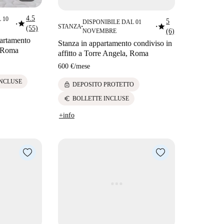
4.5
 10
5
star
DISPONIBILE DAL 01
star
■
STANZA
(55)
■
■
NOVEMBRE
(6)
partamento
Stanza in appartamento condiviso in
a Roma
affitto a Torre Angela, Roma
600 €
/
mese
INCLUSE
lock
DEPOSITO PROTETTO
euro
BOLLETTE INCLUSE
+info