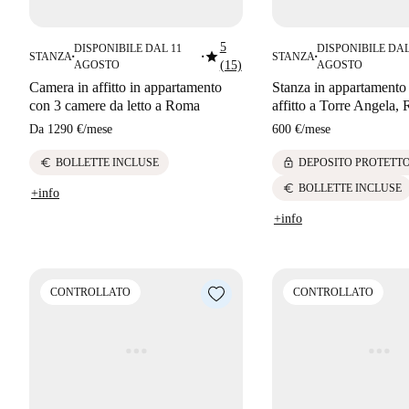
5
DISPONIBILE DAL 11
DISPONIBILE DAL
star
STANZA
STANZA
■
■
■
AGOSTO
(15)
AGOSTO
Camera in affitto in appartamento
Stanza in appartamento 
con 3 camere da letto a Roma
affitto a Torre Angela,
Da
1290 €
/
mese
600 €
/
mese
euro
lock
BOLLETTE INCLUSE
DEPOSITO PROTETT
euro
BOLLETTE INCLUSE
+info
+info
CONTROLLATO
CONTROLLATO