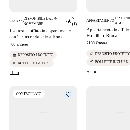
5
DISPONI
DISPONIBILE DAL 04
star
APPARTAMENTO
STANZA
■
■
■
AGOSTO
NOVEMBRE
(1)
Appartamento in affitto
1 stanza in affitto in appartamento
Esquilino, Roma
con 2 camere da letto a Roma
2100 €
/
mese
700 €
/
mese
lock
DEPOSITO PROTETT
lock
DEPOSITO PROTETTO
euro
BOLLETTE INCLUSE
euro
BOLLETTE INCLUSE
+info
+info
CONTROLLATO