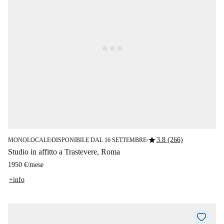
star
3.8 (266)
MONOLOCALE
DISPONIBILE DAL 16 SETTEMBRE
■
■
Studio in affitto a Trastevere, Roma
1950 €
/
mese
+info