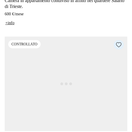
Camera in appartamento condiviso in affitto nel quartiere Salario
di Trieste.
600 €
/
mese
+info
CONTROLLATO