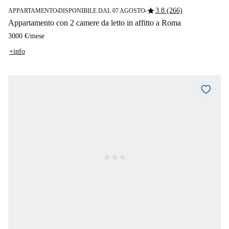
star
3.8 (266)
APPARTAMENTO
DISPONIBILE DAL 07 AGOSTO
■
■
Appartamento con 2 camere da letto in affitto a Roma
3000 €
/
mese
+info