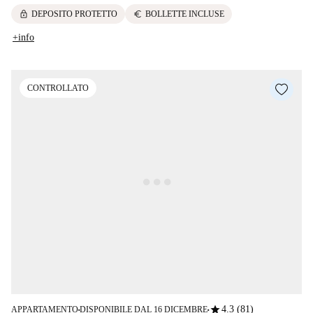
lock
euro
DEPOSITO PROTETTO
BOLLETTE INCLUSE
+info
CONTROLLATO
star
4.3 (81)
APPARTAMENTO
DISPONIBILE DAL 16 DICEMBRE
■
■