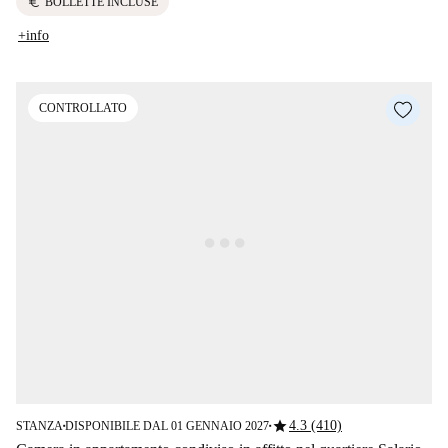
euro
BOLLETTE INCLUSE
+info
CONTROLLATO
star
4.3 (410)
STANZA
DISPONIBILE DAL 01 GENNAIO 2027
■
■