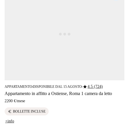
star
4.5 (724)
APPARTAMENTO
DISPONIBILE DAL 15 AGOSTO
■
■
Appartamento in affitto a Ostiense, Roma 1 camera da letto
2200 €
/
mese
euro
BOLLETTE INCLUSE
+info