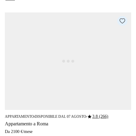
star
3.8 (266)
APPARTAMENTO
DISPONIBILE DAL 07 AGOSTO
■
■
Appartamento a Roma
Da
2100 €
/
mese