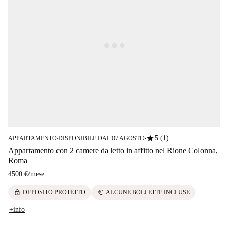
star
5 (1)
APPARTAMENTO
DISPONIBILE DAL 07 AGOSTO
■
■
Appartamento con 2 camere da letto in affitto nel Rione Colonna,
Roma
4500 €
/
mese
lock
euro
DEPOSITO PROTETTO
ALCUNE BOLLETTE INCLUSE
+info