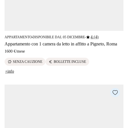
star
4 (4)
APPARTAMENTO
DISPONIBILE DAL 05 DICEMBRE
■
■
Appartamento con 1 camera da letto in affitto a Pigneto, Roma
1600 €
/
mese
savings
euro
SENZA CAUZIONE
BOLLETTE INCLUSE
+info