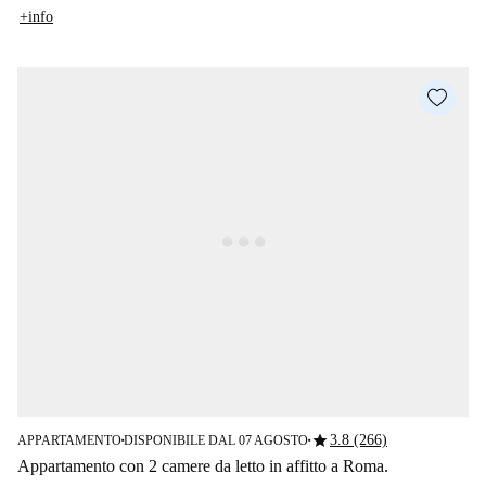
+info
star
3.8 (266)
APPARTAMENTO
DISPONIBILE DAL 07 AGOSTO
■
■
Appartamento con 2 camere da letto in affitto a Roma.