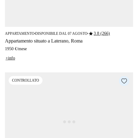
star
3.8 (266)
APPARTAMENTO
DISPONIBILE DAL 07 AGOSTO
■
■
Appartamento situato a Laterano, Roma
1950 €
/
mese
+info
CONTROLLATO