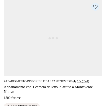
star
4.5 (724)
APPARTAMENTO
DISPONIBILE DAL 12 SETTEMBRE
■
■
Appartamento con 1 camera da letto in affitto a Monteverde
Nuovo
1500 €
/
mese