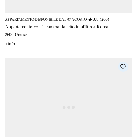
star
3.8 (266)
APPARTAMENTO
DISPONIBILE DAL 07 AGOSTO
■
■
Appartamento con 1 camera da letto in affitto a Roma
2600 €
/
mese
+info