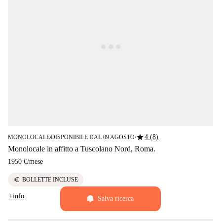
star
4 (8)
MONOLOCALE
DISPONIBILE DAL 09 AGOSTO
■
■
Monolocale in affitto a Tuscolano Nord, Roma.
1950 €
/
mese
euro
BOLLETTE INCLUSE
+info
Salva ricerca