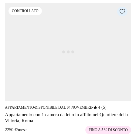
CONTROLLATO
star
4 (5)
APPARTAMENTO
DISPONIBILE DAL 04 NOVEMBRE
■
■
Appartamento con 1 camera da letto in affitto nel Quartiere della
Vittoria, Roma
2250 €
/
mese
FINO A 5 % DI SCONTO