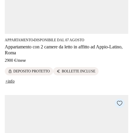
APPARTAMENTO
DISPONIBILE DAL 07 AGOSTO
■
Appartamento con 2 camere da letto in affitto ad Appio-Latino,
Roma
2900 €
/
mese
lock
euro
DEPOSITO PROTETTO
BOLLETTE INCLUSE
+info