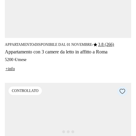
star
3.8 (266)
APPARTAMENTO
DISPONIBILE DAL 01 NOVEMBRE
■
■
Appartamento con 3 camere da letto in affitto a Roma
5200 €
/
mese
+info
CONTROLLATO