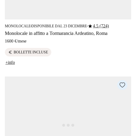
star
4.5 (724)
MONOLOCALE
DISPONIBILE DAL 23 DICEMBRE
■
■
Monolocale in affitto a Tormarancia Ardeatino, Roma
1600 €
/
mese
euro
BOLLETTE INCLUSE
+info