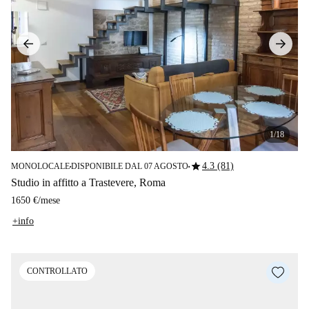
1/18
star
4.3 (81)
MONOLOCALE
DISPONIBILE DAL 07 AGOSTO
■
■
Studio in affitto a Trastevere, Roma
1650 €
/
mese
+info
CONTROLLATO