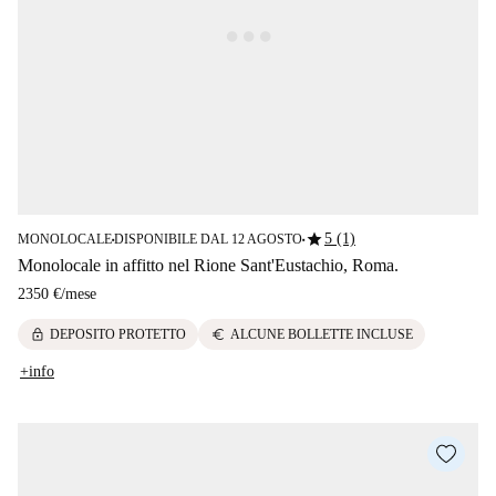
star
5 (1)
MONOLOCALE
DISPONIBILE DAL 12 AGOSTO
■
■
Monolocale in affitto nel Rione Sant'Eustachio, Roma.
2350 €
/
mese
lock
euro
DEPOSITO PROTETTO
ALCUNE BOLLETTE INCLUSE
+info