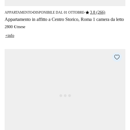
star
3.8 (266)
APPARTAMENTO
DISPONIBILE DAL 01 OTTOBRE
■
■
Appartamento in affitto a Centro Storico, Roma 1 camera da letto
2800 €
/
mese
+info