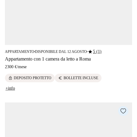
star
5 (1)
APPARTAMENTO
DISPONIBILE DAL 12 AGOSTO
■
■
Appartamento con 1 camera da letto a Roma
2300 €
/
mese
lock
euro
DEPOSITO PROTETTO
BOLLETTE INCLUSE
+info