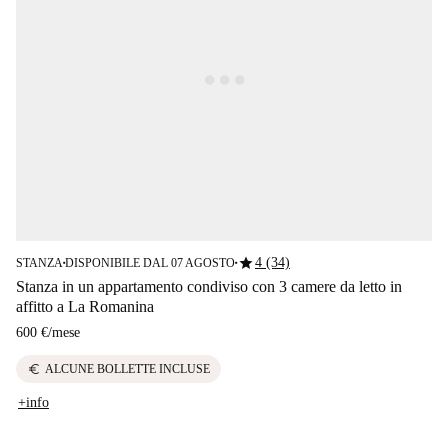
star
4 (34)
STANZA
DISPONIBILE DAL 07 AGOSTO
■
■
Stanza in un appartamento condiviso con 3 camere da letto in
affitto a La Romanina
600 €
/
mese
euro
ALCUNE BOLLETTE INCLUSE
+info