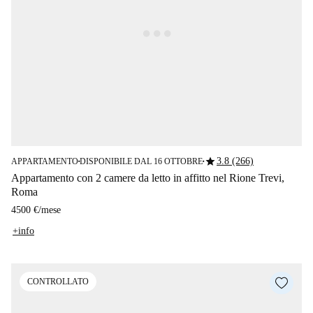
star
3.8 (266)
APPARTAMENTO
DISPONIBILE DAL 16 OTTOBRE
■
■
Appartamento con 2 camere da letto in affitto nel Rione Trevi,
Roma
4500 €
/
mese
+info
CONTROLLATO