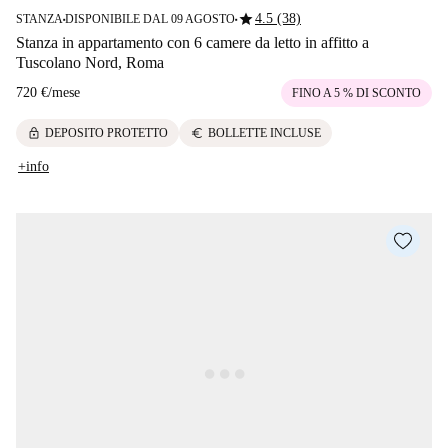
star
4.5 (38)
STANZA
DISPONIBILE DAL 09 AGOSTO
■
■
Stanza in appartamento con 6 camere da letto in affitto a
Tuscolano Nord, Roma
720 €
/
mese
FINO A 5 % DI SCONTO
lock
euro
DEPOSITO PROTETTO
BOLLETTE INCLUSE
+info