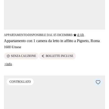
star
4 (4)
APPARTAMENTO
DISPONIBILE DAL 05 DICEMBRE
■
■
Appartamento con 1 camera da letto in affitto a Pigneto, Roma
1600 €
/
mese
savings
euro
SENZA CAUZIONE
BOLLETTE INCLUSE
+info
CONTROLLATO