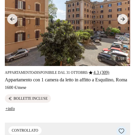
1/18
star
4.3 (309)
APPARTAMENTO
DISPONIBILE DAL 31 OTTOBRE
■
■
Appartamento con 1 camera da letto in affitto a Esquilino, Roma
1600 €
/
mese
euro
BOLLETTE INCLUSE
+info
CONTROLLATO