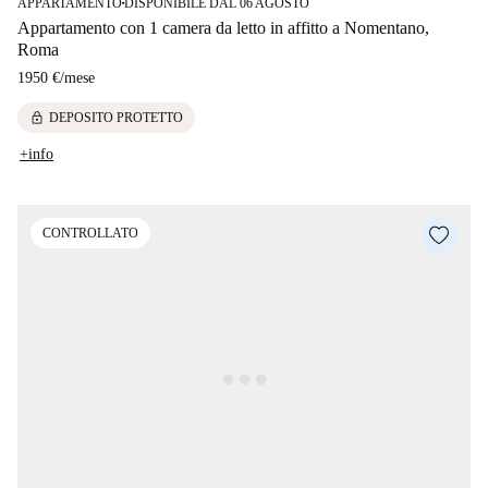
APPARTAMENTO
DISPONIBILE DAL 06 AGOSTO
■
Appartamento con 1 camera da letto in affitto a Nomentano,
Roma
1950 €
/
mese
lock
DEPOSITO PROTETTO
+info
CONTROLLATO