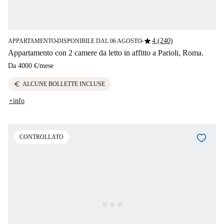
star
4 (240)
APPARTAMENTO
DISPONIBILE DAL 06 AGOSTO
■
■
Appartamento con 2 camere da letto in affitto a Parioli, Roma.
Da
4000 €
/
mese
euro
ALCUNE BOLLETTE INCLUSE
+info
CONTROLLATO