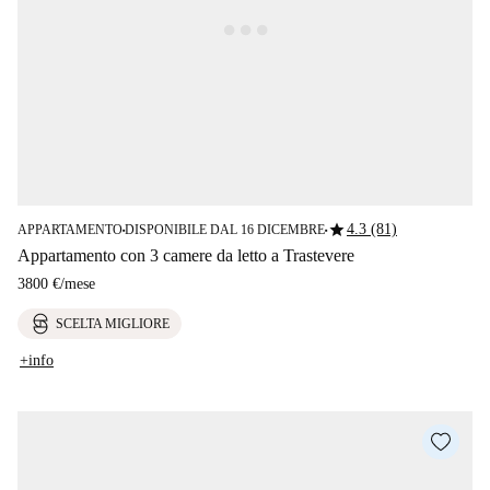
star
4.3 (81)
APPARTAMENTO
DISPONIBILE DAL 16 DICEMBRE
■
■
Appartamento con 3 camere da letto a Trastevere
3800 €
/
mese
SCELTA MIGLIORE
+info