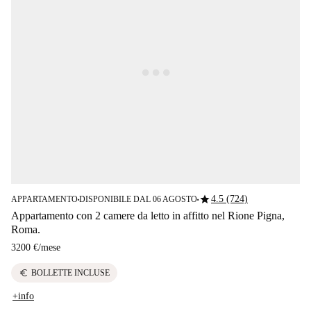
star
4.5 (724)
APPARTAMENTO
DISPONIBILE DAL 06 AGOSTO
■
■
Appartamento con 2 camere da letto in affitto nel Rione Pigna,
Roma.
3200 €
/
mese
euro
BOLLETTE INCLUSE
+info