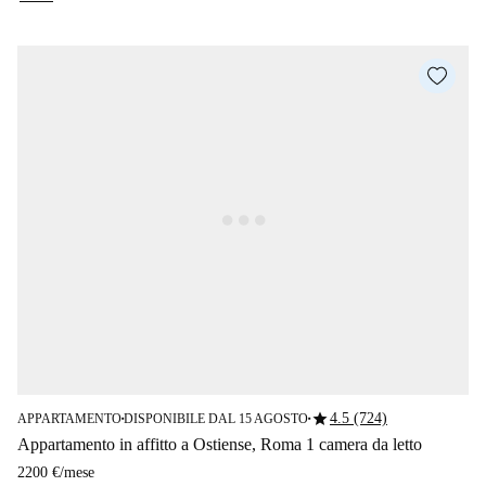
star
4.5 (724)
APPARTAMENTO
DISPONIBILE DAL 15 AGOSTO
■
■
Appartamento in affitto a Ostiense, Roma 1 camera da letto
2200 €
/
mese