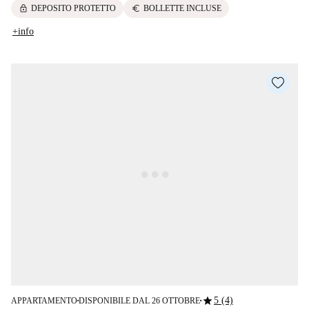
lock
euro
DEPOSITO PROTETTO
BOLLETTE INCLUSE
+info
star
5 (4)
APPARTAMENTO
DISPONIBILE DAL 26 OTTOBRE
■
■