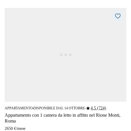
star
4.5 (724)
APPARTAMENTO
DISPONIBILE DAL 14 OTTOBRE
■
■
Appartamento con 1 camera da letto in affitto nel Rione Monti,
Roma
2650 €
/
mese