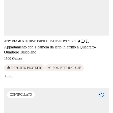
star
5 (7)
APPARTAMENTO
DISPONIBILE DAL 05 NOVEMBRE
■
■
Appartamento con 1 camera da letto in affitto a Quadraro-
Quartiere Tuscolano
1500 €
/
mese
lock
euro
DEPOSITO PROTETTO
BOLLETTE INCLUSE
+info
CONTROLLATO