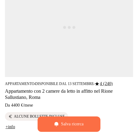
star
4 (240)
APPARTAMENTO
DISPONIBILE DAL 13 SETTEMBRE
■
■
Appartamento con 2 camere da letto in affitto nel Rione
Sallustiano, Roma
Da
4400 €
/
mese
euro
ALCUNE BOLLETTE INCLUSE
Salva ricerca
+info