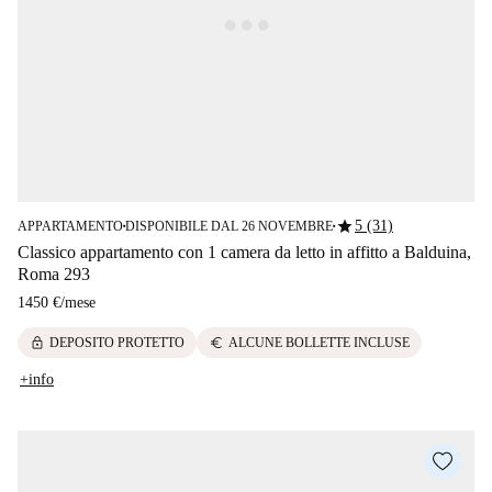
star
5 (31)
APPARTAMENTO
DISPONIBILE DAL 26 NOVEMBRE
■
■
Classico appartamento con 1 camera da letto in affitto a Balduina,
Roma 293
1450 €
/
mese
lock
euro
DEPOSITO PROTETTO
ALCUNE BOLLETTE INCLUSE
+info