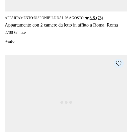
star
3.8 (76)
APPARTAMENTO
DISPONIBILE DAL 06 AGOSTO
■
■
Appartamento con 2 camere da letto in affitto a Roma, Roma
2700 €
/
mese
+info