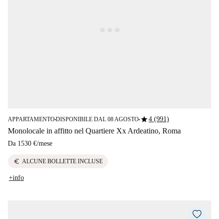
star
4 (991)
APPARTAMENTO
DISPONIBILE DAL 08 AGOSTO
■
■
Monolocale in affitto nel Quartiere Xx Ardeatino, Roma
Da
1530 €
/
mese
euro
ALCUNE BOLLETTE INCLUSE
+info