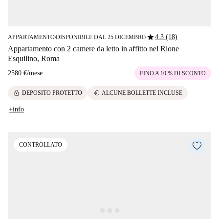
star
4.3 (18)
APPARTAMENTO
DISPONIBILE DAL 25 DICEMBRE
■
■
Appartamento con 2 camere da letto in affitto nel Rione
Esquilino, Roma
2580 €
/
mese
FINO A 10 % DI SCONTO
lock
euro
DEPOSITO PROTETTO
ALCUNE BOLLETTE INCLUSE
+info
CONTROLLATO