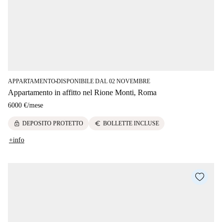
APPARTAMENTO
DISPONIBILE DAL 02 NOVEMBRE
■
Appartamento in affitto nel Rione Monti, Roma
6000 €
/
mese
lock
euro
DEPOSITO PROTETTO
BOLLETTE INCLUSE
+info