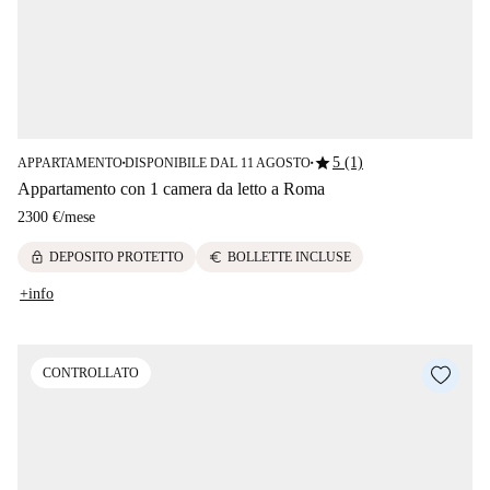
star
5 (1)
APPARTAMENTO
DISPONIBILE DAL 11 AGOSTO
■
■
Appartamento con 1 camera da letto a Roma
2300 €
/
mese
lock
euro
DEPOSITO PROTETTO
BOLLETTE INCLUSE
+info
CONTROLLATO