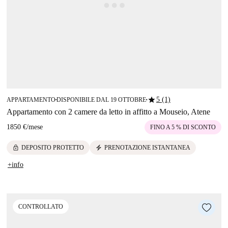
star
5 (1)
APPARTAMENTO
DISPONIBILE DAL 19 OTTOBRE
■
■
Appartamento con 2 camere da letto in affitto a Mouseio, Atene
1850 €
/
mese
FINO A 5 % DI SCONTO
lock
electric_bolt
DEPOSITO PROTETTO
PRENOTAZIONE ISTANTANEA
+info
CONTROLLATO