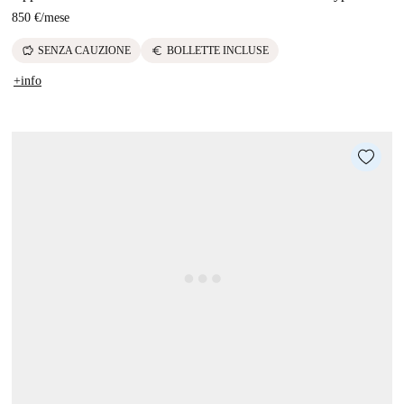
850 €
/
mese
savings
euro
SENZA CAUZIONE
BOLLETTE INCLUSE
+info