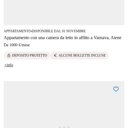
APPARTAMENTO
DISPONIBILE DAL 01 NOVEMBRE
■
Appartamento con una camera da letto in affitto a Varnava, Atene
Da
1000 €
/
mese
lock
euro
DEPOSITO PROTETTO
ALCUNE BOLLETTE INCLUSE
+info