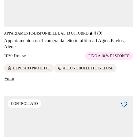
star
4 (9)
APPARTAMENTO
DISPONIBILE DAL 13 OTTOBRE
■
■
Appartamento con 1 camera da letto in affitto ad Agios Pavlos,
Atene
1050 €
/
mese
FINO A 10 % DI SCONTO
lock
euro
DEPOSITO PROTETTO
ALCUNE BOLLETTE INCLUSE
+info
CONTROLLATO