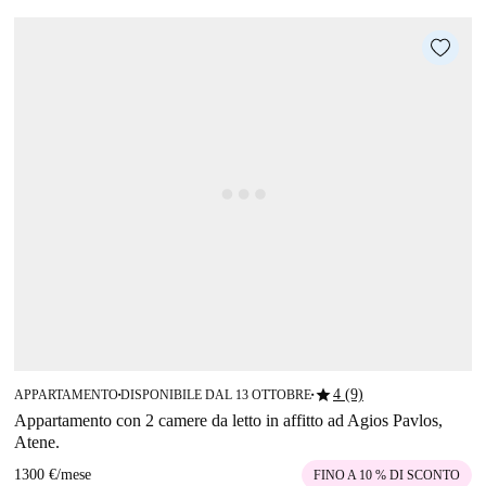
star
4 (9)
APPARTAMENTO
DISPONIBILE DAL 13 OTTOBRE
■
■
Appartamento con 2 camere da letto in affitto ad Agios Pavlos,
Atene.
1300 €
/
mese
FINO A 10 % DI SCONTO