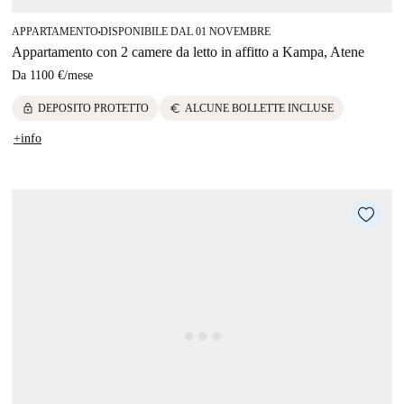
APPARTAMENTO
DISPONIBILE DAL 01 NOVEMBRE
■
Appartamento con 2 camere da letto in affitto a Kampa, Atene
Da
1100 €
/
mese
lock
euro
DEPOSITO PROTETTO
ALCUNE BOLLETTE INCLUSE
+info