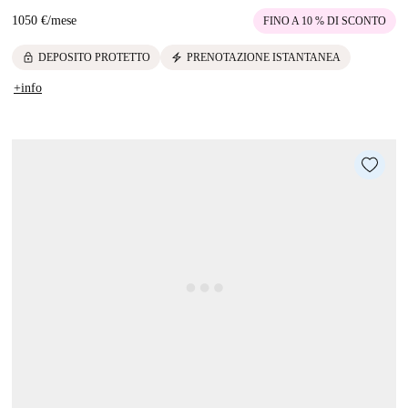
1050 €
/
mese
FINO A 10 % DI SCONTO
lock
electric_bolt
DEPOSITO PROTETTO
PRENOTAZIONE ISTANTANEA
+info