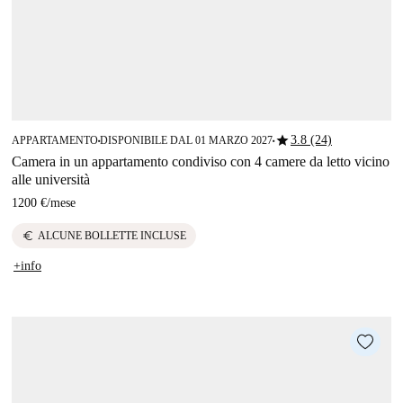
star
3.8 (24)
APPARTAMENTO
DISPONIBILE DAL 01 MARZO 2027
■
■
Camera in un appartamento condiviso con 4 camere da letto vicino
alle università
1200 €
/
mese
euro
ALCUNE BOLLETTE INCLUSE
+info