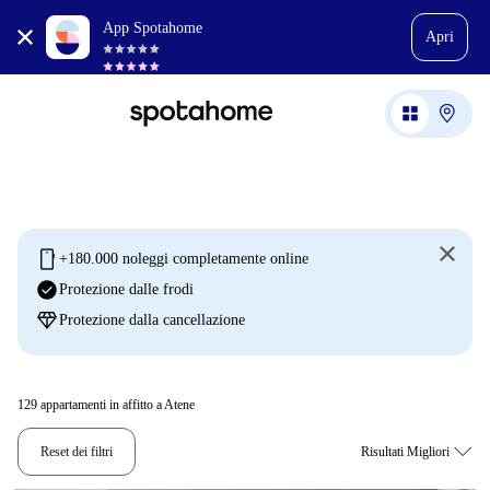
App Spotahome
Apri
mobile
+180.000 noleggi completamente online
check_circle
Protezione dalle frodi
diamond
Protezione dalla cancellazione
129
appartamenti in affitto a Atene
Reset dei filtri