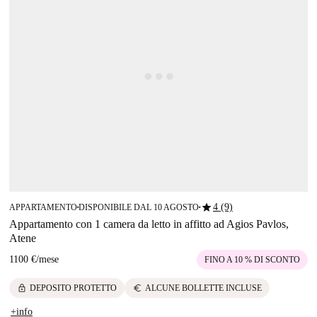
star
4 (9)
APPARTAMENTO
DISPONIBILE DAL 10 AGOSTO
■
■
Appartamento con 1 camera da letto in affitto ad Agios Pavlos,
Atene
1100 €
/
mese
FINO A 10 % DI SCONTO
lock
euro
DEPOSITO PROTETTO
ALCUNE BOLLETTE INCLUSE
+info