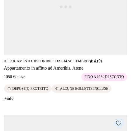
star
4 (9)
APPARTAMENTO
DISPONIBILE DAL 14 SETTEMBRE
■
■
Appartamento in affitto ad Amerikis, Atene.
1050 €
/
mese
FINO A 10 % DI SCONTO
lock
euro
DEPOSITO PROTETTO
ALCUNE BOLLETTE INCLUSE
+info