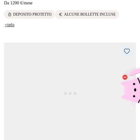
Da
1200 €
/
mese
lock
euro
DEPOSITO PROTETTO
ALCUNE BOLLETTE INCLUSE
+info