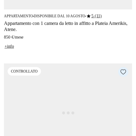
star
5 (11)
APPARTAMENTO
DISPONIBILE DAL 10 AGOSTO
■
■
Appartamento con 1 camera da letto in affitto a Plateia Amerikis,
Atene.
850 €
/
mese
+info
CONTROLLATO