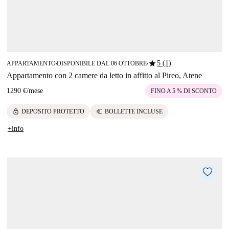
star
5 (1)
APPARTAMENTO
DISPONIBILE DAL 06 OTTOBRE
■
■
Appartamento con 2 camere da letto in affitto al Pireo, Atene
1290 €
/
mese
FINO A 5 % DI SCONTO
lock
euro
DEPOSITO PROTETTO
BOLLETTE INCLUSE
+info