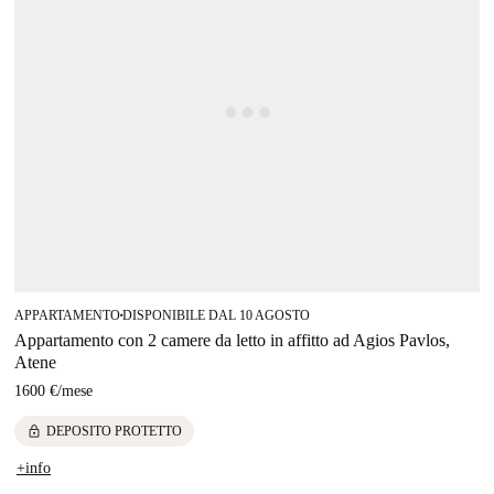
APPARTAMENTO
DISPONIBILE DAL 10 AGOSTO
■
Appartamento con 2 camere da letto in affitto ad Agios Pavlos,
Atene
1600 €
/
mese
lock
DEPOSITO PROTETTO
+info