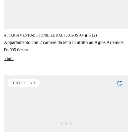
star
5 (2)
APPARTAMENTO
DISPONIBILE DAL 10 AGOSTO
■
■
Appartamento con 2 camere da letto in affitto ad Agios Artemios
Da
995 €
/
mese
+info
CONTROLLATO