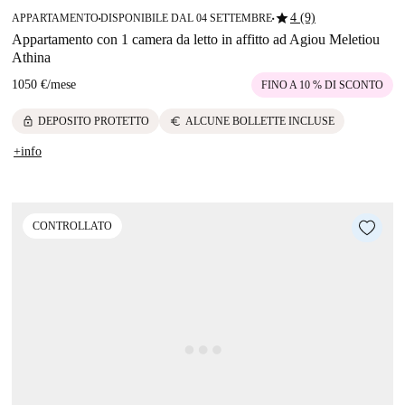
star
4 (9)
APPARTAMENTO
DISPONIBILE DAL 04 SETTEMBRE
■
■
Appartamento con 1 camera da letto in affitto ad Agiou Meletiou
Athina
1050 €
/
mese
FINO A 10 % DI SCONTO
lock
euro
DEPOSITO PROTETTO
ALCUNE BOLLETTE INCLUSE
+info
CONTROLLATO