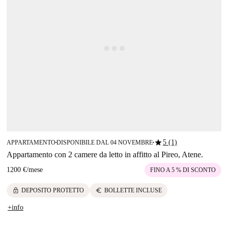
star
5 (1)
APPARTAMENTO
DISPONIBILE DAL 04 NOVEMBRE
■
■
Appartamento con 2 camere da letto in affitto al Pireo, Atene.
1200 €
/
mese
FINO A 5 % DI SCONTO
lock
euro
DEPOSITO PROTETTO
BOLLETTE INCLUSE
+info