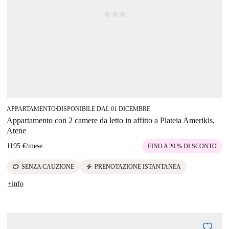
APPARTAMENTO
DISPONIBILE DAL 01 DICEMBRE
■
Appartamento con 2 camere da letto in affitto a Plateia Amerikis,
Atene
1195 €
/
mese
FINO A 20 % DI SCONTO
savings
electric_bolt
SENZA CAUZIONE
PRENOTAZIONE ISTANTANEA
+info