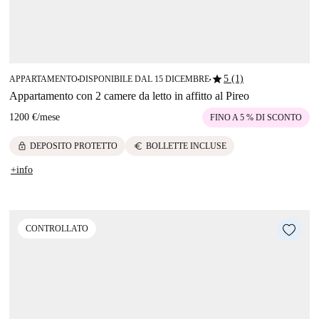
star
5 (1)
APPARTAMENTO
DISPONIBILE DAL 15 DICEMBRE
■
■
Appartamento con 2 camere da letto in affitto al Pireo
1200 €
/
mese
FINO A 5 % DI SCONTO
lock
euro
DEPOSITO PROTETTO
BOLLETTE INCLUSE
+info
CONTROLLATO