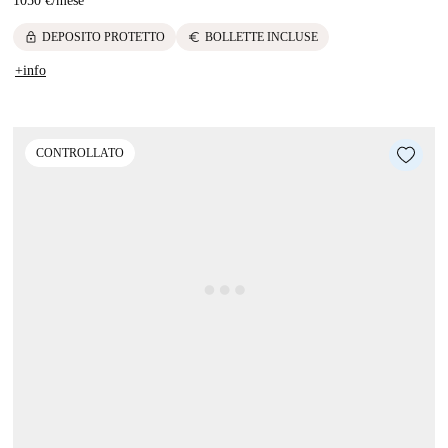
1050 €
/
mese
lock
euro
DEPOSITO PROTETTO
BOLLETTE INCLUSE
+info
CONTROLLATO