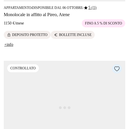
star
5 (1)
APPARTAMENTO
DISPONIBILE DAL 06 OTTOBRE
■
■
Monolocale in affitto al Pireo, Atene
1150 €
/
mese
FINO A 5 % DI SCONTO
lock
euro
DEPOSITO PROTETTO
BOLLETTE INCLUSE
+info
CONTROLLATO