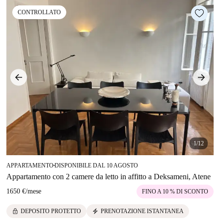
CONTROLLATO
1/12
APPARTAMENTO
DISPONIBILE DAL 10 AGOSTO
■
Appartamento con 2 camere da letto in affitto a Deksameni, Atene
1650 €
/
mese
FINO A 10 % DI SCONTO
lock
electric_bolt
DEPOSITO PROTETTO
PRENOTAZIONE ISTANTANEA