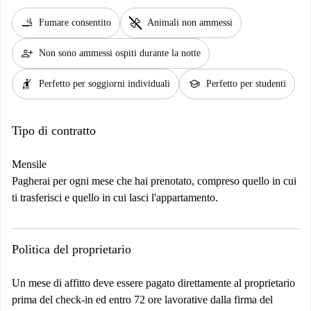
smoking_rooms
pet_supplies
Fumare consentito
Animali non ammessi
person_add
Non sono ammessi ospiti durante la notte
hail
school
Perfetto per soggiorni individuali
Perfetto per studenti
Tipo di contratto
Mensile
Pagherai per ogni mese che hai prenotato, compreso quello in cui
ti trasferisci e quello in cui lasci l'appartamento.
Politica del proprietario
Un mese di affitto deve essere pagato direttamente al proprietario
prima del check-in ed entro 72 ore lavorative dalla firma del