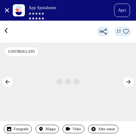
App Spotahome
Apri
4
17
CONTROLLATO
Fotografie
Mappa
Video
Altre stanze