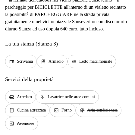
parcheggio per BICICLETTE all'interno di un vialetto recintato _
la possibilità di PARCHEGGIARE nella strada privata
gratuitamente o nel vicino piazzale Sanseverino con disco orario
diurno Stanza ad uso doppia 640 euro, tutto incluso.
La tua stanza (Stanza 3)
desk
dresser
airline_seat_flat
Scrivania
Armadio
Letto matrimoniale
Servizi della proprietà
chair
local_laundry_service
Arredato
Lavatrice nelle aree comuni
kitchen
oven_gen
ac_unit
Cucina attrezzata
Forno
Aria condizionata
elevator
Ascensore