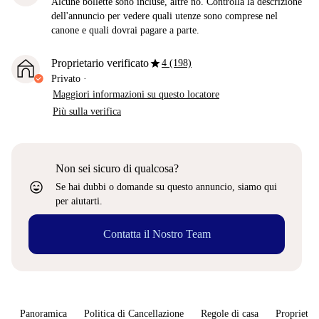
Alcune bollette sono incluse, altre no. Controlla la descrizione
dell'annuncio per vedere quali utenze sono comprese nel
canone e quali dovrai pagare a parte.
star
Proprietario verificato
4 (198)
Privato
·
Maggiori informazioni su questo locatore
Più sulla verifica
Non sei sicuro di qualcosa?
sentiment_very_satisfied
Se hai dubbi o domande su questo annuncio, siamo qui
per aiutarti.
Contatta il Nostro Team
Panoramica
Politica di Cancellazione
Regole di casa
Proprietar