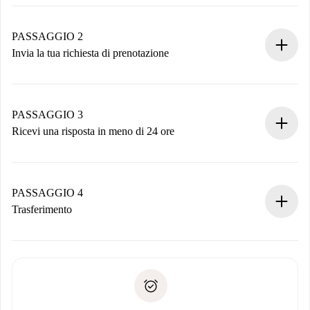
Processo di prenotazione 100% online.
Case e Proprietari verificati.
Hai tutte le informazioni necessarie in anticipo.
PASSAGGIO 2
Invia la tua richiesta di prenotazione
Invia dettagli base del tuo profilo e metodo di pagamento.
Ricorda che non ti addebiteremo nulla finché il proprietario
non accetta.
PASSAGGIO 3
Ricevi una risposta in meno di 24 ore
Il proprietario ha fino a 24 ore per confermare.
Se accettata, ti addebiteremo il pagamento e ti metteremo in
contatto con il proprietario.
PASSAGGIO 4
Se rifiutata: non ti addebiteremo nulla e ti proporremo
Trasferimento
alternative.
Concorda con il proprietario i dettagli del tuo arrivo, ritiro
Documenti richiesti se la proprietà è “
Spotahome plus
”.
delle chiavi, ecc.
Documento d'identità o Passaporto
Spotahome trasferirà il primo pagamento al proprietario
Prova di solvibilità
solo se non segnali problemi.
Domiciliazione del pagamento