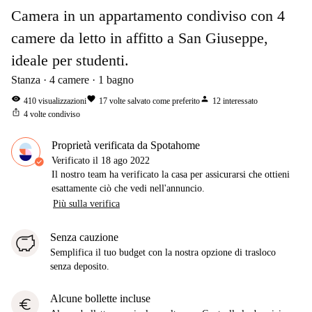
Camera in un appartamento condiviso con 4
camere da letto in affitto a San Giuseppe,
ideale per studenti.
Stanza
4
camere
1
bagno
visibility
favorite
person
410
visualizzazioni
17
volte salvato come preferito
12
interessato
ios_share
4
volte condiviso
Proprietà verificata da Spotahome
Verificato il
18 ago 2022
Il nostro team ha verificato la casa per assicurarsi che ottieni
esattamente ciò che vedi nell'annuncio.
Più sulla verifica
Senza cauzione
Semplifica il tuo budget con la nostra opzione di trasloco
senza deposito.
Alcune bollette incluse
euro