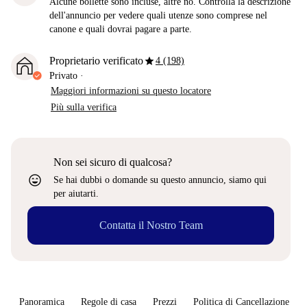
Alcune bollette sono incluse, altre no. Controlla la descrizione
dell'annuncio per vedere quali utenze sono comprese nel
canone e quali dovrai pagare a parte.
star
Proprietario verificato
4 (198)
Privato
·
Maggiori informazioni su questo locatore
Più sulla verifica
Non sei sicuro di qualcosa?
sentiment_very_satisfied
Se hai dubbi o domande su questo annuncio, siamo qui
per aiutarti.
Contatta il Nostro Team
Panoramica
Regole di casa
Prezzi
Politica di Cancellazione