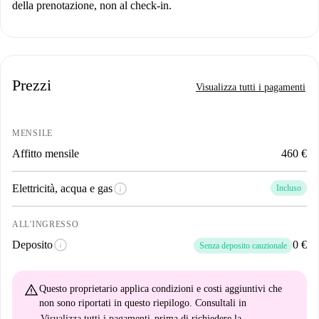
della prenotazione, non al check-in.
Prezzi
Visualizza tutti i pagamenti
MENSILE
Affitto mensile
460 €
info
Elettricità, acqua e gas
Incluso
ALL'INGRESSO
info
Deposito
0 €
Senza deposito cauzionale
warning_amber
Questo proprietario applica
condizioni e costi aggiuntivi
che
non sono riportati in questo riepilogo. Consultali in
Visualizza tutti i pagamenti
prima di richiedere la