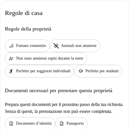
Regole di casa
Regole della proprietà
smoking_rooms
pet_supplies
Fumare consentito
Animali non ammessi
person_add
Non sono ammessi ospiti durante la notte
hail
school
Perfetto per soggiorni individuali
Perfetto per studenti
Documenti necessari per prenotare questa proprietà
Prepara questi documenti per il prossimo passo della tua richiesta.
Senza di questi, la prenotazione non può essere completata.
description
description
Documento d’identità
Passaporto