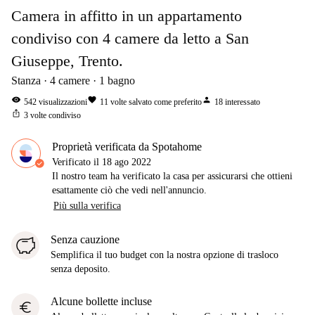
Camera in affitto in un appartamento
condiviso con 4 camere da letto a San
Giuseppe, Trento.
Stanza
4
camere
1
bagno
visibility
favorite
person
542
visualizzazioni
11
volte salvato come preferito
18
interessato
ios_share
3
volte condiviso
Proprietà verificata da Spotahome
Verificato il
18 ago 2022
Il nostro team ha verificato la casa per assicurarsi che ottieni
esattamente ciò che vedi nell'annuncio.
Più sulla verifica
Senza cauzione
Semplifica il tuo budget con la nostra opzione di trasloco
senza deposito.
Alcune bollette incluse
euro