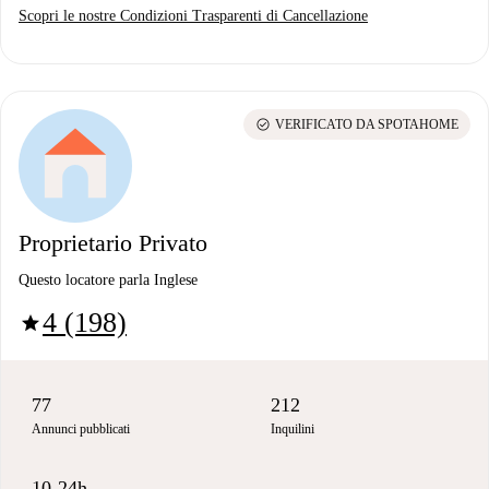
Scopri le nostre Condizioni Trasparenti di Cancellazione
check_circle
VERIFICATO DA SPOTAHOME
Proprietario Privato
Questo locatore parla Inglese
4 (198)
star
77
212
Annunci pubblicati
Inquilini
10-24h