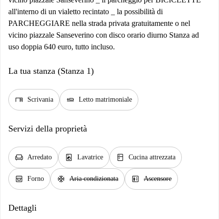
all'interno di un vialetto recintato _ la possibilità di
PARCHEGGIARE nella strada privata gratuitamente o nel
vicino piazzale Sanseverino con disco orario diurno Stanza ad
uso doppia 640 euro, tutto incluso.
La tua stanza (Stanza 1)
desk
airline_seat_flat
Scrivania
Letto matrimoniale
Servizi della proprietà
chair
local_laundry_service
kitchen
Arredato
Lavatrice
Cucina attrezzata
oven_gen
ac_unit
elevator
Forno
Aria condizionata
Ascensore
Dettagli