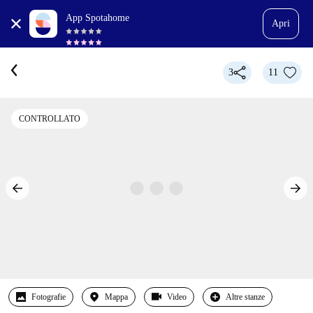
App Spotahome
Apri
3
11
CONTROLLATO
Fotografie
Mappa
Video
Altre stanze