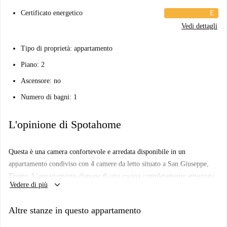
Certificato energetico
E
Vedi dettagli
Tipo di proprietà: appartamento
Piano: 2
Ascensore: no
Numero di bagni: 1
L'opinione di Spotahome
Questa è una camera confortevole e arredata disponibile in un
appartamento condiviso con 4 camere da letto situato a San Giuseppe,
Trento. L'appartamento dispone di una cucina completamente attrezzata
keyboard_arrow_down
Vedere di più
con forno e include elettrodomestici essenziali come una lavatrice
privata. Si prega di notare che in questa struttura non è disponibile la
Altre stanze in questo appartamento
connessione internet e gli animali domestici non sono ammessi. È
consentito fumare. Gli studenti sono i benvenuti. Spotahome ha