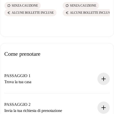
savings
savings
SENZA CAUZIONE
SENZA CAUZIONE
euro
euro
ALCUNE BOLLETTE INCLUSE
ALCUNE BOLLETTE INCLUSE
Come prenotare
PASSAGGIO 1
Trova la tua casa
Processo di prenotazione 100% online.
Case e Proprietari verificati.
Hai tutte le informazioni necessarie in anticipo.
PASSAGGIO 2
Invia la tua richiesta di prenotazione