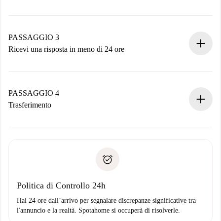
Invia dettagli base del tuo profilo e metodo di pagamento.
Ricorda che non ti addebiteremo nulla finché il proprietario
non accetta.
PASSAGGIO 3
Ricevi una risposta in meno di 24 ore
Il proprietario ha fino a 24 ore per confermare.
Se accettata, ti addebiteremo il pagamento e ti metteremo in
contatto con il proprietario.
PASSAGGIO 4
Se rifiutata: non ti addebiteremo nulla e ti proporremo
Trasferimento
alternative.
Concorda con il proprietario i dettagli del tuo arrivo, ritiro
Documenti richiesti se la proprietà è “
Spotahome plus
”.
delle chiavi, ecc.
Documento d'identità o Passaporto
Spotahome trasferirà il primo pagamento al proprietario
Prova di solvibilità
solo se non segnali problemi.
Domiciliazione del pagamento
Politica di Controllo 24h
Hai 24 ore dall’arrivo per segnalare discrepanze significative tra
l'annuncio e la realtà. Spotahome si occuperà di risolverle.