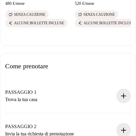
480 €
/
mese
520 €
/
mese
savings
savings
SENZA CAUZIONE
SENZA CAUZIONE
euro
euro
ALCUNE BOLLETTE INCLUSE
ALCUNE BOLLETTE INCLUSE
Come prenotare
PASSAGGIO 1
Trova la tua casa
Processo di prenotazione 100% online.
Case e Proprietari verificati.
Hai tutte le informazioni necessarie in anticipo.
PASSAGGIO 2
Invia la tua richiesta di prenotazione