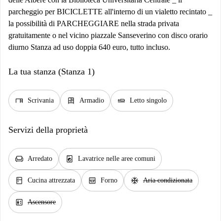
parcheggio per BICICLETTE all'interno di un vialetto recintato _
la possibilità di PARCHEGGIARE nella strada privata
gratuitamente o nel vicino piazzale Sanseverino con disco orario
diurno Stanza ad uso doppia 640 euro, tutto incluso.
La tua stanza (Stanza 1)
desk
dresser
airline_seat_flat
Scrivania
Armadio
Letto singolo
Servizi della proprietà
chair
local_laundry_service
Arredato
Lavatrice nelle aree comuni
kitchen
oven_gen
ac_unit
Cucina attrezzata
Forno
Aria condizionata
elevator
Ascensore