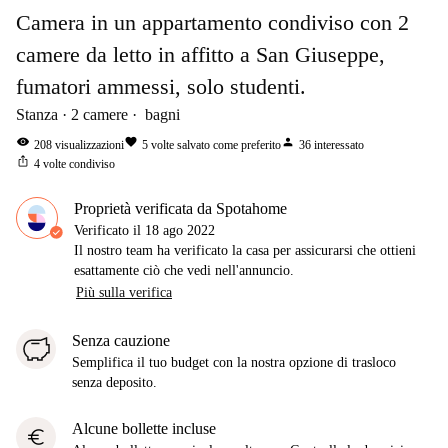
Camera in un appartamento condiviso con 2
camere da letto in affitto a San Giuseppe,
fumatori ammessi, solo studenti.
Stanza
2
camere
bagni
visibility
favorite
person
208
visualizzazioni
5
volte salvato come preferito
36
interessato
ios_share
4
volte condiviso
Proprietà verificata da Spotahome
Verificato il
18 ago 2022
Il nostro team ha verificato la casa per assicurarsi che ottieni
esattamente ciò che vedi nell'annuncio.
Più sulla verifica
Senza cauzione
Semplifica il tuo budget con la nostra opzione di trasloco
senza deposito.
Alcune bollette incluse
euro