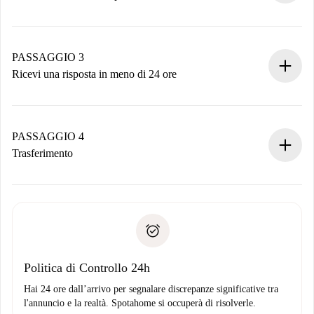
Invia dettagli base del tuo profilo e metodo di pagamento.
Ricorda che non ti addebiteremo nulla finché il proprietario
non accetta.
PASSAGGIO 3
Ricevi una risposta in meno di 24 ore
Il proprietario ha fino a 24 ore per confermare.
Se accettata, ti addebiteremo il pagamento e ti metteremo in
contatto con il proprietario.
PASSAGGIO 4
Se rifiutata: non ti addebiteremo nulla e ti proporremo
Trasferimento
alternative.
Concorda con il proprietario i dettagli del tuo arrivo, ritiro
Documenti richiesti se la proprietà è “
Spotahome plus
”.
delle chiavi, ecc.
Documento d'identità o Passaporto
Spotahome trasferirà il primo pagamento al proprietario
Prova di solvibilità
solo se non segnali problemi.
Domiciliazione del pagamento
Politica di Controllo 24h
Hai 24 ore dall’arrivo per segnalare discrepanze significative tra
l'annuncio e la realtà. Spotahome si occuperà di risolverle.