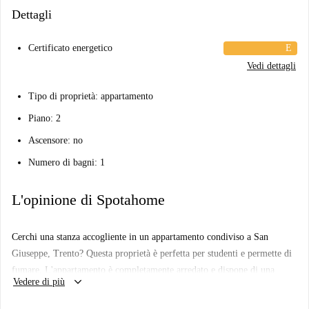
Dettagli
Certificato energetico
E
Vedi dettagli
Tipo di proprietà: appartamento
Piano: 2
Ascensore: no
Numero di bagni: 1
L'opinione di Spotahome
Cerchi una stanza accogliente in un appartamento condiviso a San
Giuseppe, Trento? Questa proprietà è perfetta per studenti e permette di
fumare. L'appartamento è completamente arredato e dispone di una
keyboard_arrow_down
Vedere di più
cucina attrezzata con elettrodomestici come forno e lavatrice,
quest'ultima disponibile nelle aree comuni per la massima comodità. La