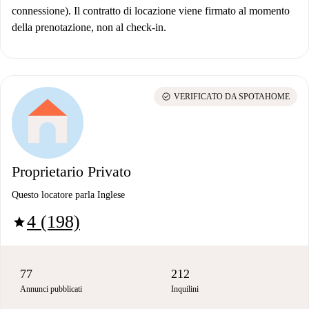
connessione). Il contratto di locazione viene firmato al momento
della prenotazione, non al check-in.
check_circle
VERIFICATO DA SPOTAHOME
Proprietario Privato
Questo locatore parla Inglese
4 (198)
star
77
212
Annunci pubblicati
Inquilini