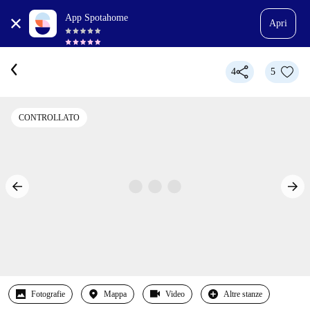
App Spotahome
Apri
4
5
CONTROLLATO
Fotografie
Mappa
Video
Altre stanze