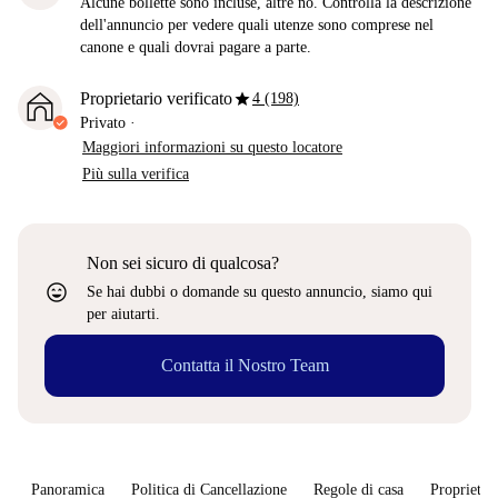
Alcune bollette sono incluse, altre no. Controlla la descrizione
dell'annuncio per vedere quali utenze sono comprese nel
canone e quali dovrai pagare a parte.
star
Proprietario verificato
4 (198)
Privato
·
Maggiori informazioni su questo locatore
Più sulla verifica
Non sei sicuro di qualcosa?
sentiment_very_satisfied
Se hai dubbi o domande su questo annuncio, siamo qui
per aiutarti.
Contatta il Nostro Team
Panoramica
Politica di Cancellazione
Regole di casa
Proprietar