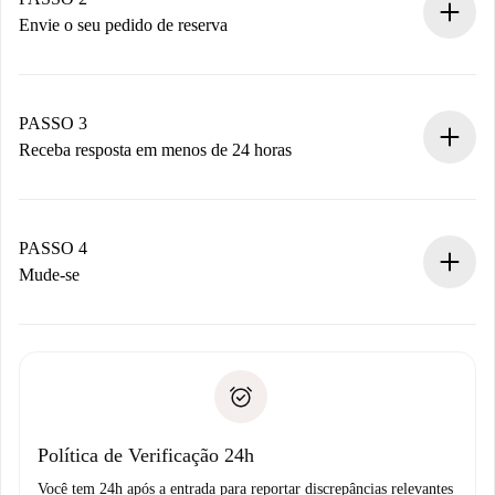
antecipadamente.
Envie o seu pedido de reserva
Envie detalhes básicos do seu perfil e método de
pagamento.
Não cobramos nada até que o proprietário confirme.
PASSO 3
Receba resposta em menos de 24 horas
O proprietário tem até 24 horas para confirmar.
Se aceita, faremos a cobrança e conectaremos você ao
proprietário.
PASSO 4
Se recusada: não cobraremos nada e ofereceremos
Mude-se
alternativas.
Combine os detalhes da chegada com o proprietário,
Documentos necessários para “
Spotahome plus
”.
entrega das chaves, etc.
Documento de identidade ou Passaporte
A Spotahome só transferirá o primeiro pagamento se você
Comprovante de solvência
não comunicar nenhum problema.
Débito direto bancário
Política de Verificação 24h
Você tem 24h após a entrada para reportar discrepâncias relevantes