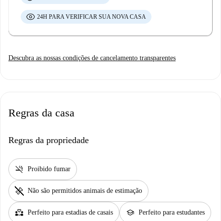
24H PARA VERIFICAR SUA NOVA CASA
Descubra as nossas condições de cancelamento transparentes
Regras da casa
Regras da propriedade
smoke_free
Proibido fumar
pet_supplies
Não são permitidos animais de estimação
partner_heart
school
Perfeito para estadias de casais
Perfeito para estudantes