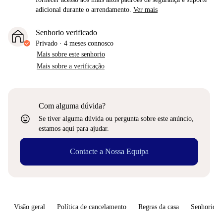
adicional durante o arrendamento.
Ver mais
Senhorio verificado
Privado
·
4 meses
connosco
Mais sobre este senhorio
Mais sobre a verificação
Com alguma dúvida?
sentiment_very_satisfied
Se tiver alguma dúvida ou pergunta sobre este anúncio,
estamos aqui para ajudar.
Contacte a Nossa Equipa
Visão geral
Política de cancelamento
Regras da casa
Senhorio