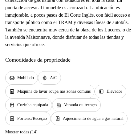
calefacción de gas natural con radiadores en toda la casa. La
puerta de acceso al inmueble es acorazada. La ubicación es
inmejorable, a pocos pasos de El Corte Inglés, con fácil acceso a
transporte público como el TRAM y diversas líneas de autobús.
También se encuentra muy cerca de la plaza de los Luceros, o de
la avenida Maisonnave, donde disfrutar de todas las tiendas y
servicios que ofrece.
Comodidades da propriedade
chair
ac_unit
Mobilado
A/C
local_laundry_service
elevator
Máquina de lavar roupa nas zonas comuns
Elevador
kitchen
balcony
Cozinha equipada
Varanda ou terraço
person_book
water_heater
Porteiro/Receção
Aquecimento de água a gás natural
Mostrar todas (14)