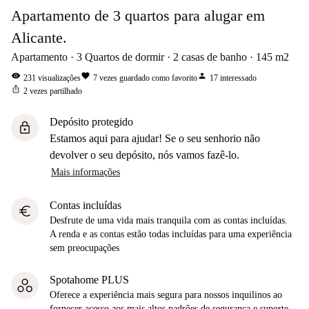
Apartamento de 3 quartos para alugar em
Alicante.
Apartamento
3
Quartos de dormir
2
casas de banho
145
m2
visibility
favorite
person
231
visualizações
7
vezes guardado como favorito
17
interessado
ios_share
2
vezes partilhado
Depósito protegido
lock
Estamos aqui para ajudar! Se o seu senhorio não
devolver o seu depósito, nós vamos fazê-lo.
Mais informações
Contas incluídas
euro
Desfrute de uma vida mais tranquila com as contas incluídas.
A renda e as contas estão todas incluídas para uma experiência
sem preocupações
Spotahome PLUS
Oferece a experiência mais segura para nossos inquilinos ao
fornecer acesso aos mais altos padrões de segurança e suporte