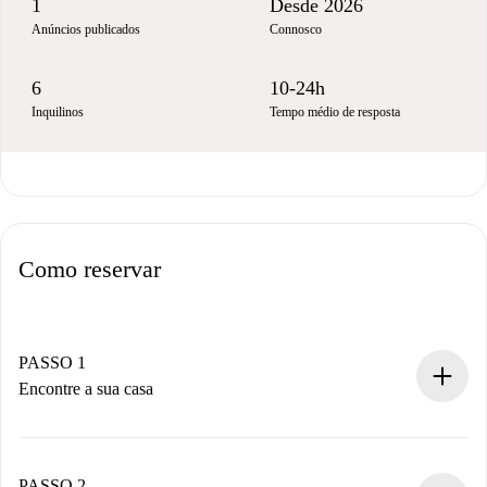
1
Desde 2026
Anúncios publicados
Connosco
6
10-24h
Inquilinos
Tempo médio de resposta
Como reservar
PASSO 1
Encontre a sua casa
Processo de reserva 100% online.
Casas e Proprietários verificados.
Você tem todas as informações necessárias
PASSO 2