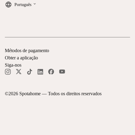
keyboard_arrow_down
Português
Métodos de pagamento
Obter a aplicação
Siga-nos
©
2026
Spotahome —
Todos os direitos reservados