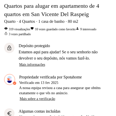
Quartos para alugar em apartamento de 4
quartos em San Vicente Del Raspeig
Quarto
4
Quartos
1
casa de banho
80
m2
visibility
favorite
person
319
visualizações
10
vezes guardado como favorito
9
interessado
ios_share
3
vezes partilhado
Depósito protegido
lock
Estamos aqui para ajudar! Se o seu senhorio não
devolver o seu depósito, nós vamos fazê-lo.
Mais informações
Propriedade verificada por Spotahome
Verificado em
13 fev 2025
A nossa equipa revisou a casa para assegurar que obténs
exatamente o que vês no anúncio.
Mais sobre a verificação
Algumas contas incluídas
euro