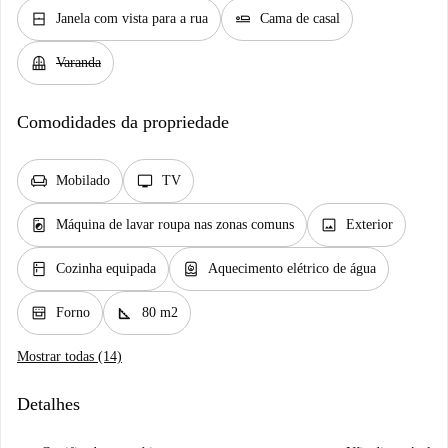
window_closed
airline_seat_flat
Janela com vista para a rua
Cama de casal
balcony
Varanda
Comodidades da propriedade
chair
tv
Mobilado
TV
local_laundry_service
image
Máquina de lavar roupa nas zonas comuns
Exterior
kitchen
water_heater
Cozinha equipada
Aquecimento elétrico de água
oven_gen
square_foot
Forno
80 m2
Mostrar todas (14)
Detalhes