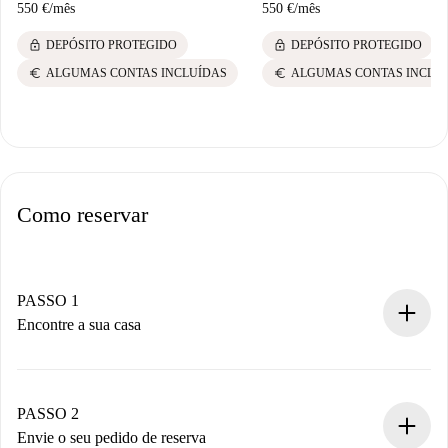
550 €
/
mês
550 €
/
mês
lock
lock
DEPÓSITO PROTEGIDO
DEPÓSITO PROTEGIDO
euro
euro
ALGUMAS CONTAS INCLUÍDAS
ALGUMAS CONTAS INCLU
Como reservar
PASSO 1
Encontre a sua casa
Processo de reserva 100% online.
Casas e Proprietários verificados.
Você tem todas as informações necessárias
PASSO 2
antecipadamente.
Envie o seu pedido de reserva