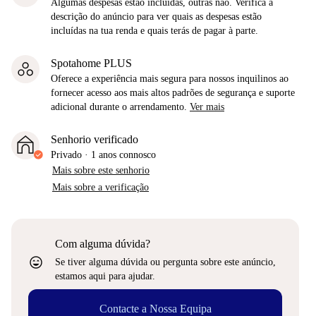
Algumas despesas estão incluídas, outras não. Verifica a
descrição do anúncio para ver quais as despesas estão
incluídas na tua renda e quais terás de pagar à parte.
Spotahome PLUS
Oferece a experiência mais segura para nossos inquilinos ao
fornecer acesso aos mais altos padrões de segurança e suporte
adicional durante o arrendamento.
Ver mais
Senhorio verificado
Privado
·
1 anos
connosco
Mais sobre este senhorio
Mais sobre a verificação
Com alguma dúvida?
sentiment_very_satisfied
Se tiver alguma dúvida ou pergunta sobre este anúncio,
estamos aqui para ajudar.
Contacte a Nossa Equipa