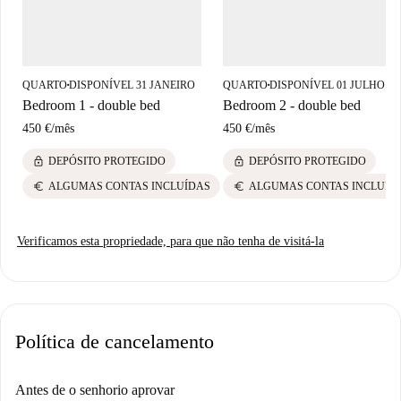
QUARTO
DISPONÍVEL 31 JANEIRO
QUARTO
DISPONÍVEL 01 JULHO
■
■
Bedroom 1 - double bed
Bedroom 2 - double bed
450 €
/
mês
450 €
/
mês
lock
lock
DEPÓSITO PROTEGIDO
DEPÓSITO PROTEGIDO
euro
euro
ALGUMAS CONTAS INCLUÍDAS
ALGUMAS CONTAS INCLUÍD
Verificamos esta propriedade, para que não tenha de visitá-la
Política de cancelamento
Antes de o senhorio aprovar