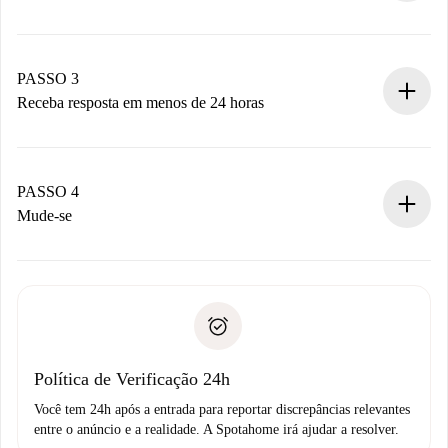
Envie detalhes básicos do seu perfil e método de
pagamento.
Não cobramos nada até que o proprietário confirme.
PASSO 3
Receba resposta em menos de 24 horas
O proprietário tem até 24 horas para confirmar.
Se aceita, faremos a cobrança e conectaremos você ao
proprietário.
PASSO 4
Se recusada: não cobraremos nada e ofereceremos
Mude-se
alternativas.
Combine os detalhes da chegada com o proprietário,
Documentos necessários para “
Spotahome plus
”.
entrega das chaves, etc.
Documento de identidade ou Passaporte
A Spotahome só transferirá o primeiro pagamento se você
Comprovante de solvência
não comunicar nenhum problema.
Débito direto bancário
Política de Verificação 24h
Você tem 24h após a entrada para reportar discrepâncias relevantes
entre o anúncio e a realidade. A Spotahome irá ajudar a resolver.