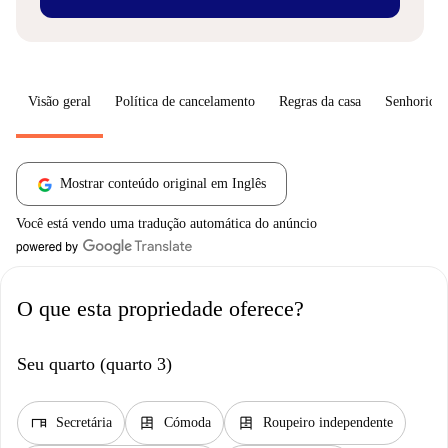
Visão geral
Política de cancelamento
Regras da casa
Senhorio
Mostrar conteúdo original em Inglês
Você está vendo uma tradução automática do anúncio
O que esta propriedade oferece?
Seu quarto (quarto 3)
desk
dresser
dresser
Secretária
Cómoda
Roupeiro independente