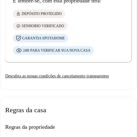
E lembre-se, com esta propriedade terá:
lock
DEPÓSITO PROTEGIDO
check_circle
SENHORIO VERIFICADO
GARANTIA SPOTAHOME
24H PARA VERIFICAR SUA NOVA CASA
Descubra as nossas condições de cancelamento transparentes
Regras da casa
Regras da propriedade