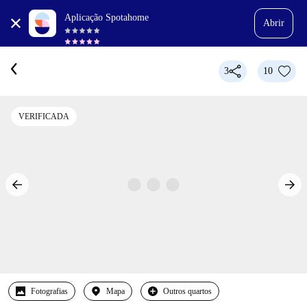
Aplicação Spotahome
Abrir
3
10
VERIFICADA
Fotografias
Mapa
Outros quartos