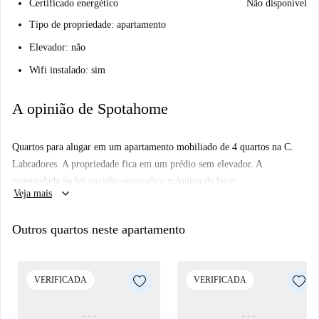
Certificado energético
Não disponível
Tipo de propriedade: apartamento
Elevador: não
Wifi instalado: sim
A opinião de Spotahome
Quartos para alugar em um apartamento mobiliado de 4 quartos na C.
Labradores. A propriedade fica em um prédio sem elevador. A
propriedade inclui cozinha equipada e máquina de lavar.
keyboard_arrow_down
Veja mais
Outros quartos neste apartamento
VERIFICADA
VERIFICADA