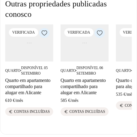
Outras propriedades publicadas
conosco
VERIFICADA
VERIFICADA
VERIFI
DISPONÍVEL 05
DISPONÍVEL 06
DI
QUARTO
QUARTO
QUARTO
■
■
■
SETEMBRO
SETEMBRO
SE
Quarto em apartamento
Quarto em apartamento
Quarto com
compartilhado para
compartilhado para
para aluga
alugar em Alicante
alugar em Alicante
535 €
/
mês
610 €
/
mês
585 €
/
mês
euro
CONTA
euro
euro
CONTAS INCLUÍDAS
CONTAS INCLUÍDAS