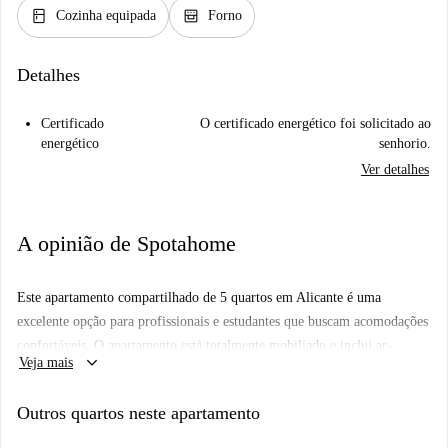
kitchen
oven_gen
Cozinha equipada
Forno
Detalhes
Certificado
O certificado energético foi solicitado ao
energético
senhorio.
Ver detalhes
A opinião de Spotahome
Este apartamento compartilhado de 5 quartos em Alicante é uma
excelente opção para profissionais e estudantes que buscam acomodações
confortáveis. O apartamento está totalmente mobiliado e inclui ar-
keyboard_arrow_down
Veja mais
condicionado central e uma cozinha completa com lava-louças e forno
para sua comodidade. A Spotahome verificou esta propriedade para
Outros quartos neste apartamento
garantir uma experiência de aluguel tranquila, e casais não são
permitidos.