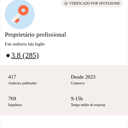
check_circle
VERIFICADO POR SPOTAHOME
Proprietário profissional
Este senhorio fala Inglês
3.8 (285)
star
417
Desde 2023
Anúncios publicados
Connosco
769
9-15h
Inquilinos
Tempo médio de resposta