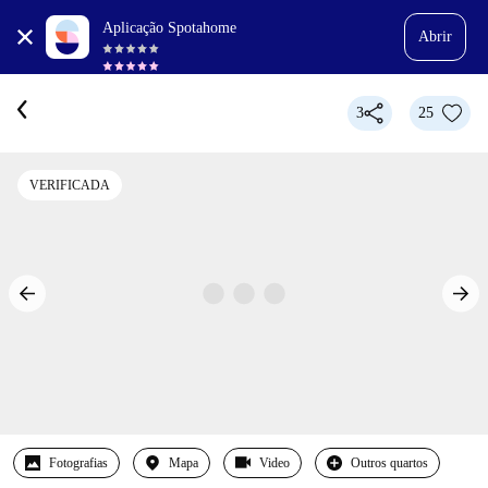
Aplicação Spotahome
Abrir
3
25
VERIFICADA
Fotografias
Mapa
Video
Outros quartos