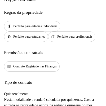
Regras da propriedade
hail
Perfeito para estadias individuais
school
business_center
Perfeito para estudantes
Perfeito para profissionais
Permissões contratuais
credit_score
Contrato Registado nas Finanças
Tipo de contrato
Quinzenalmente
Nesta modalidade a renda é calculada por quinzenas. Caso a
entrada na propriedade ocorra na segunda quinzena do mês