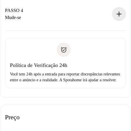
Se aceita, faremos a cobrança e conectaremos você ao
proprietário.
PASSO 4
Se recusada: não cobraremos nada e ofereceremos
Mude-se
alternativas.
Combine os detalhes da chegada com o proprietário,
Documentos necessários para “
Spotahome plus
”.
entrega das chaves, etc.
Documento de identidade ou Passaporte
A Spotahome só transferirá o primeiro pagamento se você
Comprovante de solvência
não comunicar nenhum problema.
Débito direto bancário
Política de Verificação 24h
Você tem 24h após a entrada para reportar discrepâncias relevantes
entre o anúncio e a realidade. A Spotahome irá ajudar a resolver.
Preço