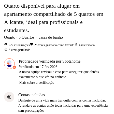
Quarto disponível para alugar em
apartamento compartilhado de 5 quartos em
Alicante, ideal para profissionais e
estudantes.
Quarto
5
Quartos
casas de banho
visibility
favorite
person
227
visualizações
25
vezes guardado como favorito
4
interessado
ios_share
3
vezes partilhado
Propriedade verificada por Spotahome
Verificado em
17 fev 2026
A nossa equipa revisou a casa para assegurar que obténs
exatamente o que vês no anúncio.
Mais sobre a verificação
Contas incluídas
euro
Desfrute de uma vida mais tranquila com as contas incluídas.
A renda e as contas estão todas incluídas para uma experiência
sem preocupações