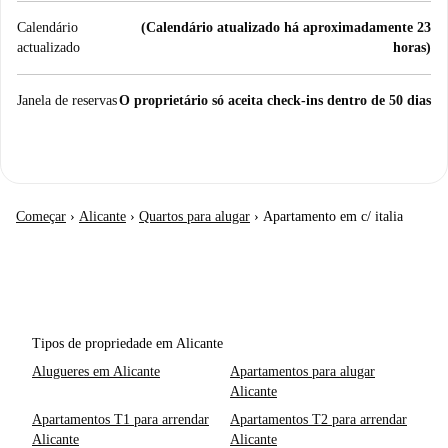
Calendário
(Calendário atualizado há aproximadamente 23
actualizado
horas)
Janela de reservas
O proprietário só aceita check-ins dentro de 50 dias
Começar
›
Alicante
›
Quartos para alugar
›
Apartamento em c/ italia
Tipos de propriedade em Alicante
Alugueres em Alicante
Apartamentos para alugar
Alicante
Apartamentos T1 para arrendar
Apartamentos T2 para arrendar
Alicante
Alicante