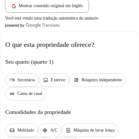
Mostrar conteúdo original em Inglês
Você está vendo uma tradução automática do anúncio
O que esta propriedade oferece?
Seu quarto (quarto 1)
desk
image
dresser
Secretária
Exterior
Roupeiro independente
airline_seat_flat
Cama de casal
Comodidades da propriedade
chair
ac_unit
dishwasher_gen
Mobilado
A/C
Máquina de lavar louça