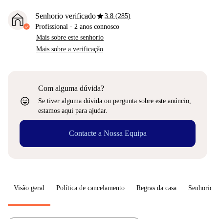
star
Senhorio verificado
3.8 (285)
Profissional
·
2 anos
connosco
Mais sobre este senhorio
Mais sobre a verificação
Com alguma dúvida?
sentiment_very_satisfied
Se tiver alguma dúvida ou pergunta sobre este anúncio,
estamos aqui para ajudar.
Contacte a Nossa Equipa
Visão geral
Política de cancelamento
Regras da casa
Senhorio