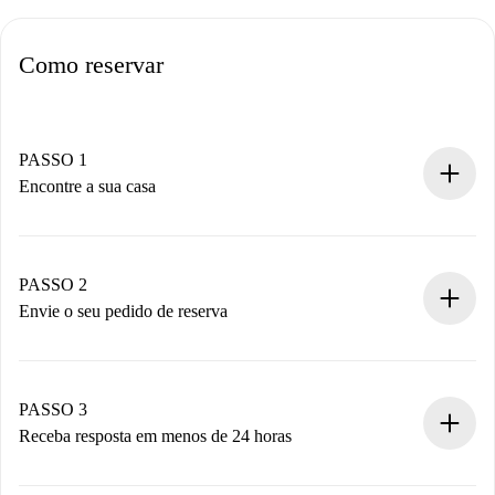
Como reservar
PASSO 1
Encontre a sua casa
Processo de reserva 100% online.
Casas e Proprietários verificados.
Você tem todas as informações necessárias
PASSO 2
antecipadamente.
Envie o seu pedido de reserva
Envie detalhes básicos do seu perfil e método de
pagamento.
Não cobramos nada até que o proprietário confirme.
PASSO 3
Receba resposta em menos de 24 horas
O proprietário tem até 24 horas para confirmar.