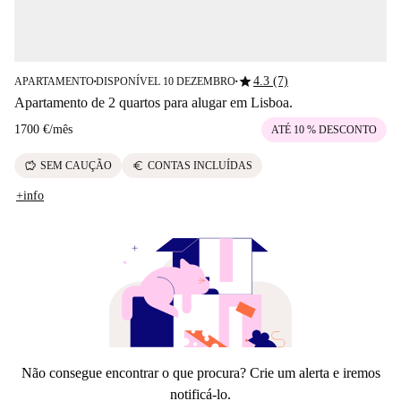
star
4.3 (7)
APARTAMENTO
DISPONÍVEL 10 DEZEMBRO
■
■
Apartamento de 2 quartos para alugar em Lisboa.
1700 €
/
mês
ATÉ 10 % DESCONTO
savings
euro
SEM CAUÇÃO
CONTAS INCLUÍDAS
+info
Não consegue encontrar o que procura? Crie um alerta e iremos
notificá-lo.