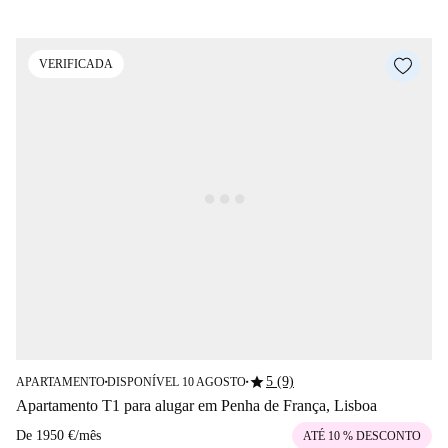
VERIFICADA
star
5 (9)
APARTAMENTO
DISPONÍVEL 10 AGOSTO
■
■
Apartamento T1 para alugar em Penha de França, Lisboa
De
1950 €
/
mês
ATÉ 10 % DESCONTO