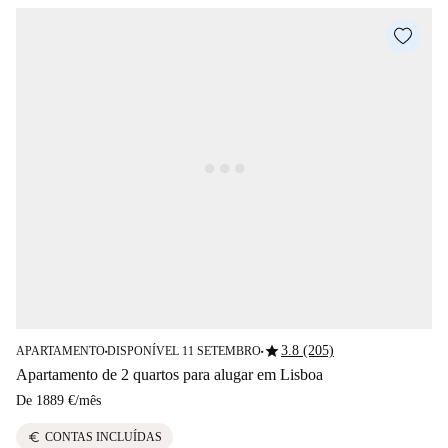
star
3.8 (205)
APARTAMENTO
DISPONÍVEL 11 SETEMBRO
■
■
Apartamento de 2 quartos para alugar em Lisboa
De
1889 €
/
mês
euro
CONTAS INCLUÍDAS