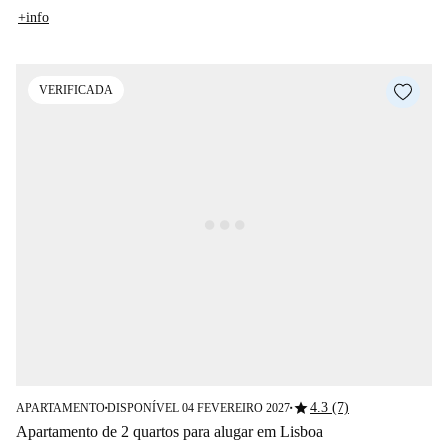
+info
VERIFICADA
star
4.3 (7)
APARTAMENTO
DISPONÍVEL 04 FEVEREIRO 2027
■
■
Apartamento de 2 quartos para alugar em Lisboa