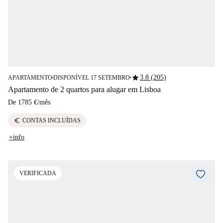
star
3.8 (205)
APARTAMENTO
DISPONÍVEL 17 SETEMBRO
■
■
Apartamento de 2 quartos para alugar em Lisboa
De
1785 €
/
mês
euro
CONTAS INCLUÍDAS
+info
VERIFICADA