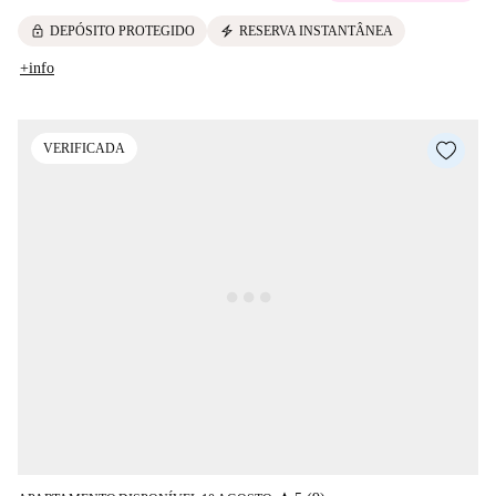
lock
electric_bolt
DEPÓSITO PROTEGIDO
RESERVA INSTANTÂNEA
+info
VERIFICADA