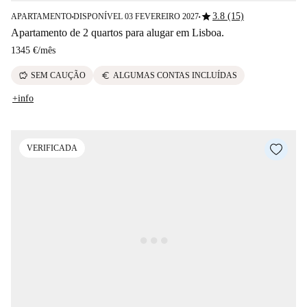
star
3.8 (15)
APARTAMENTO
DISPONÍVEL 03 FEVEREIRO 2027
■
■
Apartamento de 2 quartos para alugar em Lisboa.
1345 €
/
mês
savings
euro
SEM CAUÇÃO
ALGUMAS CONTAS INCLUÍDAS
+info
VERIFICADA