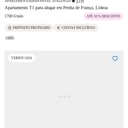
star
5 (9)
APARTAMENTO
DISPONÍVEL 10 AGOSTO
■
■
Apartamento T1 para alugar em Penha de França, Lisboa
1700 €
/
mês
ATÉ 10 % DESCONTO
lock
euro
DEPÓSITO PROTEGIDO
CONTAS INCLUÍDAS
+info
VERIFICADA