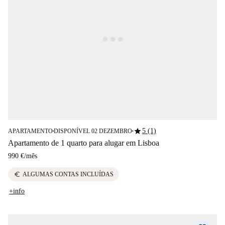
star
5 (1)
APARTAMENTO
DISPONÍVEL 02 DEZEMBRO
■
■
Apartamento de 1 quarto para alugar em Lisboa
990 €
/
mês
euro
ALGUMAS CONTAS INCLUÍDAS
+info