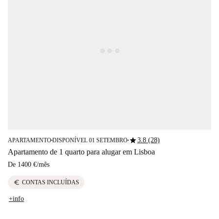
star
3.8 (28)
APARTAMENTO
DISPONÍVEL 01 SETEMBRO
■
■
Apartamento de 1 quarto para alugar em Lisboa
De
1400 €
/
mês
euro
CONTAS INCLUÍDAS
+info