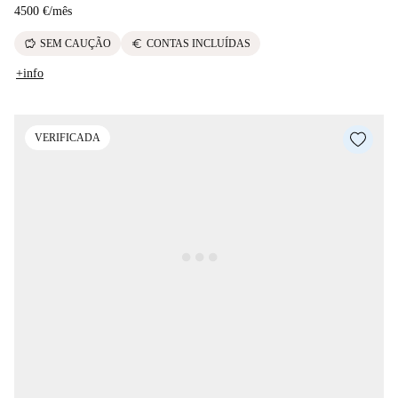
4500 €
/
mês
savings
euro
SEM CAUÇÃO
CONTAS INCLUÍDAS
+info
VERIFICADA