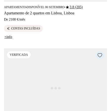
star
3.8 (205)
APARTAMENTO
DISPONÍVEL 06 SETEMBRO
■
■
Apartamento de 2 quartos em Lisboa, Lisboa
De
2100 €
/
mês
euro
CONTAS INCLUÍDAS
+info
VERIFICADA