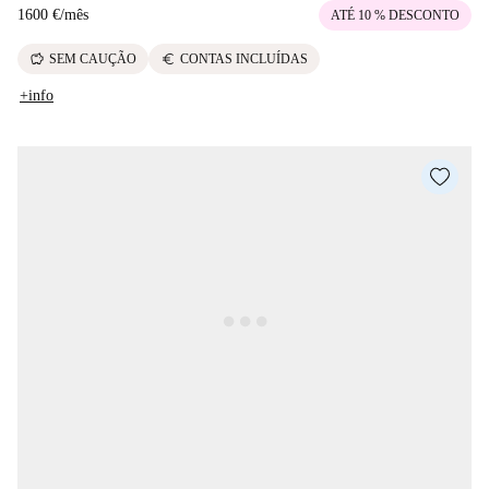
1600 €
/
mês
ATÉ 10 % DESCONTO
savings
euro
SEM CAUÇÃO
CONTAS INCLUÍDAS
+info