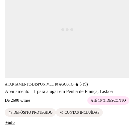
star
5 (9)
APARTAMENTO
DISPONÍVEL 10 AGOSTO
■
■
Apartamento T1 para alugar em Penha de França, Lisboa
De
2600 €
/
mês
ATÉ 10 % DESCONTO
lock
euro
DEPÓSITO PROTEGIDO
CONTAS INCLUÍDAS
+info