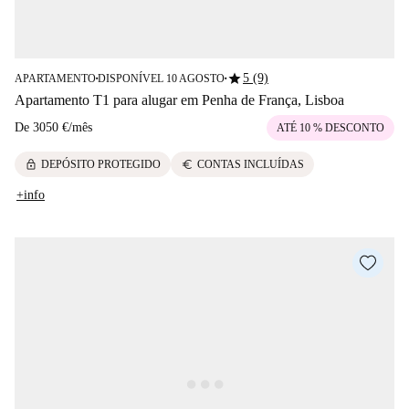
star
5 (9)
APARTAMENTO
DISPONÍVEL 10 AGOSTO
■
■
Apartamento T1 para alugar em Penha de França, Lisboa
De
3050 €
/
mês
ATÉ 10 % DESCONTO
lock
euro
DEPÓSITO PROTEGIDO
CONTAS INCLUÍDAS
+info