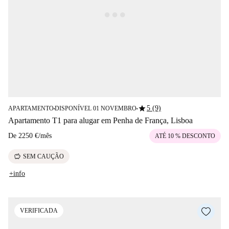
star
5 (9)
APARTAMENTO
DISPONÍVEL 01 NOVEMBRO
■
■
Apartamento T1 para alugar em Penha de França, Lisboa
De
2250 €
/
mês
ATÉ 10 % DESCONTO
savings
SEM CAUÇÃO
+info
VERIFICADA