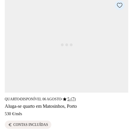
star
5 (7)
QUARTO
DISPONÍVEL 06 AGOSTO
■
■
Aluga-se quarto em Matosinhos, Porto
530 €
/
mês
euro
CONTAS INCLUÍDAS