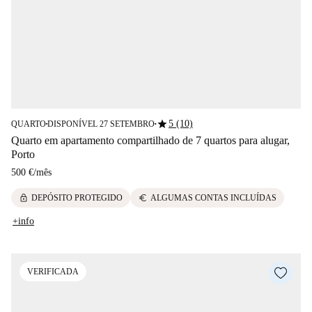
star
5 (10)
QUARTO
DISPONÍVEL 27 SETEMBRO
■
■
Quarto em apartamento compartilhado de 7 quartos para alugar,
Porto
500 €
/
mês
lock
euro
DEPÓSITO PROTEGIDO
ALGUMAS CONTAS INCLUÍDAS
+info
VERIFICADA