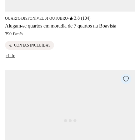
star
3.8 (104)
QUARTO
DISPONÍVEL 01 OUTUBRO
■
■
Alugam-se quartos em moradia de 7 quartos na Boavista
390 €
/
mês
euro
CONTAS INCLUÍDAS
+info