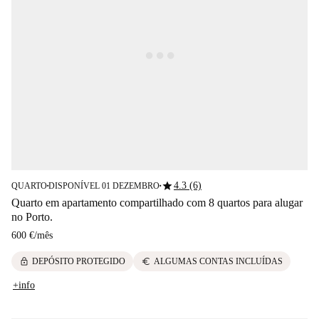
star
4.3 (6)
QUARTO
DISPONÍVEL 01 DEZEMBRO
■
■
Quarto em apartamento compartilhado com 8 quartos para alugar
no Porto.
600 €
/
mês
lock
euro
DEPÓSITO PROTEGIDO
ALGUMAS CONTAS INCLUÍDAS
+info