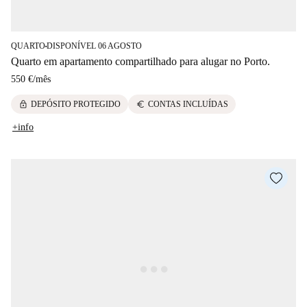
QUARTO
DISPONÍVEL 06 AGOSTO
■
Quarto em apartamento compartilhado para alugar no Porto.
550 €
/
mês
lock
euro
DEPÓSITO PROTEGIDO
CONTAS INCLUÍDAS
+info