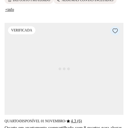
lock
euro
DEPÓSITO PROTEGIDO
ALGUMAS CONTAS INCLUÍDAS
+info
VERIFICADA
star
4.3 (6)
QUARTO
DISPONÍVEL 01 NOVEMBRO
■
■
Quarto em apartamento compartilhado com 8 quartos para alugar