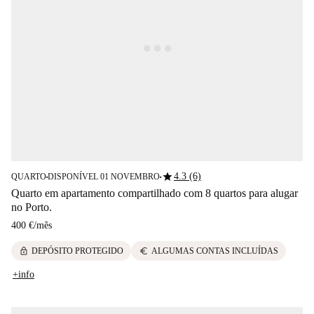
star
4.3 (6)
QUARTO
DISPONÍVEL 01 NOVEMBRO
■
■
Quarto em apartamento compartilhado com 8 quartos para alugar
no Porto.
400 €
/
mês
lock
euro
DEPÓSITO PROTEGIDO
ALGUMAS CONTAS INCLUÍDAS
+info