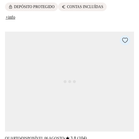
lock
euro
DEPÓSITO PROTEGIDO
CONTAS INCLUÍDAS
+info
star
3.8 (104)
QUARTO
DISPONÍVEL 06 AGOSTO
■
■