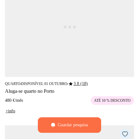
star
3.8 (18)
QUARTO
DISPONÍVEL 01 OUTUBRO
■
■
Aluga-se quarto no Porto
480 €
/
mês
ATÉ 10 % DESCONTO
+info
Guardar pesquisa