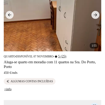
1/55
star
5 (25)
QUARTO
DISPONÍVEL 07 NOVEMBRO
■
■
Aluga-se quarto em moradia com 11 quartos na Sra. Do Porto,
Porto
450 €
/
mês
euro
ALGUMAS CONTAS INCLUÍDAS
+info