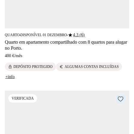
star
4.3 (6)
QUARTO
DISPONÍVEL 01 DEZEMBRO
■
■
Quarto em apartamento compartilhado com 8 quartos para alugar
no Porto.
400 €
/
mês
lock
euro
DEPÓSITO PROTEGIDO
ALGUMAS CONTAS INCLUÍDAS
+info
VERIFICADA