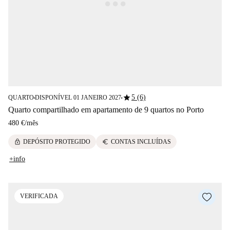
star
5 (6)
QUARTO
DISPONÍVEL 01 JANEIRO 2027
■
■
Quarto compartilhado em apartamento de 9 quartos no Porto
480 €
/
mês
lock
euro
DEPÓSITO PROTEGIDO
CONTAS INCLUÍDAS
+info
VERIFICADA