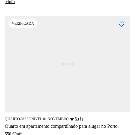
+info
VERIFICADA
star
5 (1)
QUARTO
DISPONÍVEL 01 NOVEMBRO
■
■
Quarto em apartamento compartilhado para alugar no Porto.
550 €
/
mês