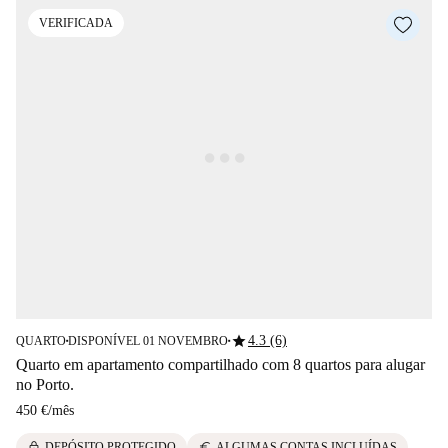
VERIFICADA
star
4.3 (6)
QUARTO
DISPONÍVEL 01 NOVEMBRO
■
■
Quarto em apartamento compartilhado com 8 quartos para alugar
no Porto.
450 €
/
mês
lock
euro
DEPÓSITO PROTEGIDO
ALGUMAS CONTAS INCLUÍDAS