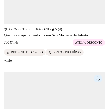
star
5 (4)
QUARTO
DISPONÍVEL 06 AGOSTO
■
■
Quarto em apartamento T2 em São Mamede de Infesta
750 €
/
mês
ATÉ 2 % DESCONTO
lock
euro
DEPÓSITO PROTEGIDO
CONTAS INCLUÍDAS
+info