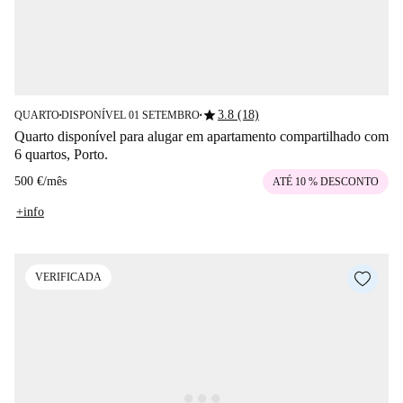
star
3.8 (18)
QUARTO
DISPONÍVEL 01 SETEMBRO
■
■
Quarto disponível para alugar em apartamento compartilhado com
6 quartos, Porto.
500 €
/
mês
ATÉ 10 % DESCONTO
+info
VERIFICADA