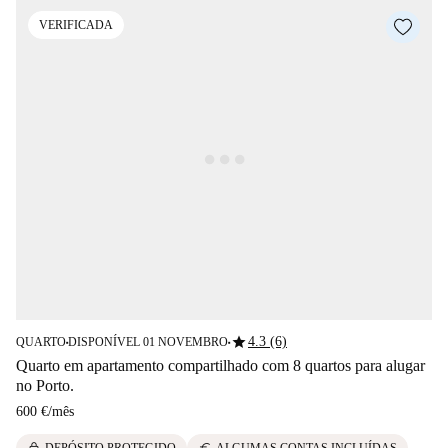
VERIFICADA
star
4.3 (6)
QUARTO
DISPONÍVEL 01 NOVEMBRO
■
■
Quarto em apartamento compartilhado com 8 quartos para alugar
no Porto.
600 €
/
mês