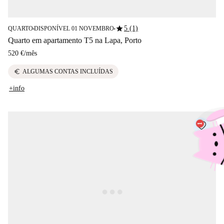
star
5 (1)
QUARTO
DISPONÍVEL 01 NOVEMBRO
■
■
Quarto em apartamento T5 na Lapa, Porto
520 €
/
mês
euro
ALGUMAS CONTAS INCLUÍDAS
+info