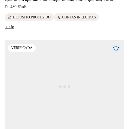
De
480 €
/
mês
lock
euro
DEPÓSITO PROTEGIDO
CONTAS INCLUÍDAS
+info
VERIFICADA