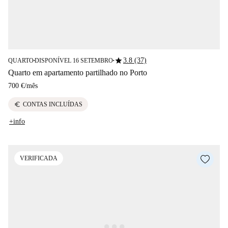
star
3.8 (37)
QUARTO
DISPONÍVEL 16 SETEMBRO
■
■
Quarto em apartamento partilhado no Porto
700 €
/
mês
euro
CONTAS INCLUÍDAS
+info
VERIFICADA