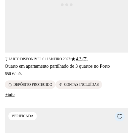
star
4.3 (7)
QUARTO
DISPONÍVEL 01 JANEIRO 2027
■
■
Quarto em apartamento partilhado de 3 quartos no Porto
650 €
/
mês
lock
euro
DEPÓSITO PROTEGIDO
CONTAS INCLUÍDAS
+info
VERIFICADA