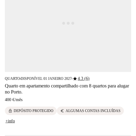
star
4.3 (6)
QUARTO
DISPONÍVEL 01 JANEIRO 2027
■
■
Quarto em apartamento compartilhado com 8 quartos para alugar
no Porto.
400 €
/
mês
lock
euro
DEPÓSITO PROTEGIDO
ALGUMAS CONTAS INCLUÍDAS
+info