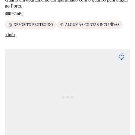
no Porto.
400 €
/
mês
lock
euro
DEPÓSITO PROTEGIDO
ALGUMAS CONTAS INCLUÍDAS
+info