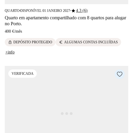
star
4.3 (6)
QUARTO
DISPONÍVEL 01 JANEIRO 2027
■
■
Quarto em apartamento compartilhado com 8 quartos para alugar
no Porto.
400 €
/
mês
lock
euro
DEPÓSITO PROTEGIDO
ALGUMAS CONTAS INCLUÍDAS
+info
VERIFICADA