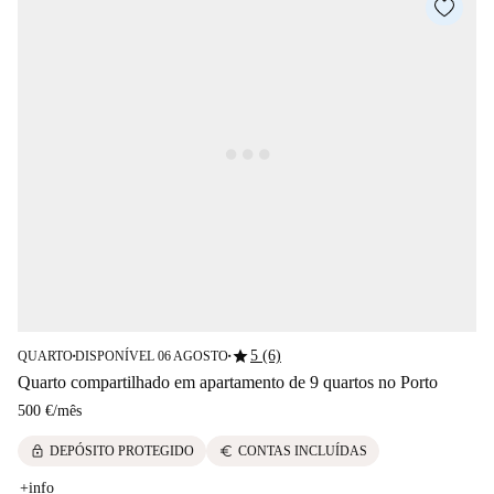
star
5 (6)
QUARTO
DISPONÍVEL 06 AGOSTO
■
■
Quarto compartilhado em apartamento de 9 quartos no Porto
500 €
/
mês
lock
euro
DEPÓSITO PROTEGIDO
CONTAS INCLUÍDAS
+info