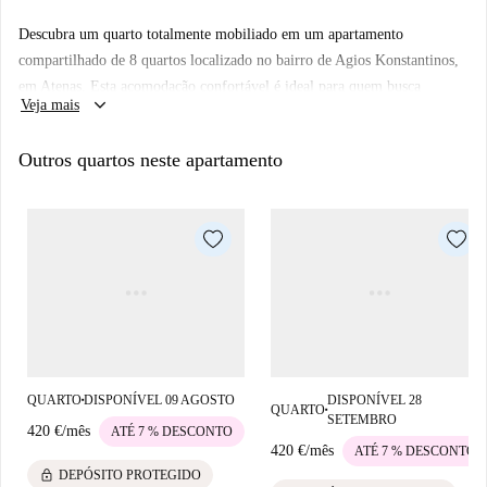
Descubra um quarto totalmente mobiliado em um apartamento
compartilhado de 8 quartos localizado no bairro de Agios Konstantinos,
em Atenas. Esta acomodação confortável é ideal para quem busca
keyboard_arrow_down
Veja mais
praticidade e um senso de comunidade, equipada com móveis essenciais
para que você se sinta em casa. Embora este anúncio não tenha sido
Outros quartos neste apartamento
verificado pela Spotahome, todos os proprietários passam por um
rigoroso processo de seleção para garantir confiabilidade e segurança.
QUARTO
DISPONÍVEL 09 AGOSTO
DISPONÍVEL 28
■
QUARTO
■
SETEMBRO
420 €
/
mês
ATÉ 7 % DESCONTO
420 €
/
mês
ATÉ 7 % DESCONTO
lock
DEPÓSITO PROTEGIDO