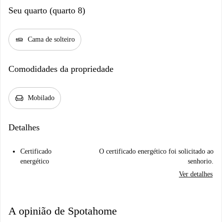
Seu quarto (quarto 8)
airline_seat_flat
Cama de solteiro
Comodidades da propriedade
chair
Mobilado
Detalhes
Certificado
O certificado energético foi solicitado ao
energético
senhorio.
Ver detalhes
A opinião de Spotahome