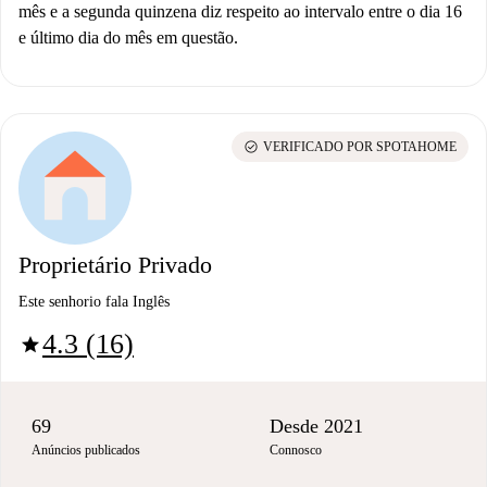
mês e a segunda quinzena diz respeito ao intervalo entre o dia 16
e último dia do mês em questão.
check_circle
VERIFICADO POR SPOTAHOME
Proprietário Privado
Este senhorio fala Inglês
4.3 (16)
star
69
Desde 2021
Anúncios publicados
Connosco