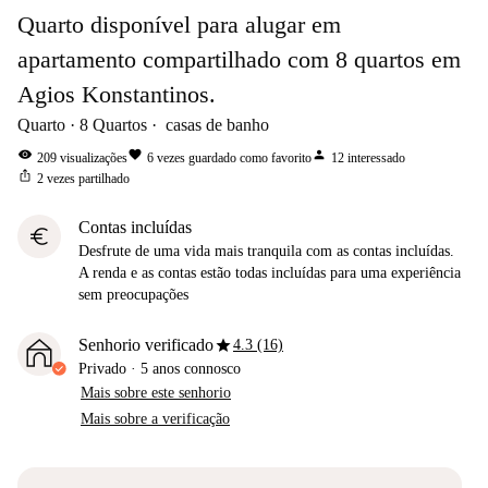
Quarto disponível para alugar em
apartamento compartilhado com 8 quartos em
Agios Konstantinos.
Quarto
8
Quartos
casas de banho
visibility
favorite
person
209
visualizações
6
vezes guardado como favorito
12
interessado
ios_share
2
vezes partilhado
Contas incluídas
euro
Desfrute de uma vida mais tranquila com as contas incluídas.
A renda e as contas estão todas incluídas para uma experiência
sem preocupações
star
Senhorio verificado
4.3 (16)
Privado
·
5 anos
connosco
Mais sobre este senhorio
Mais sobre a verificação