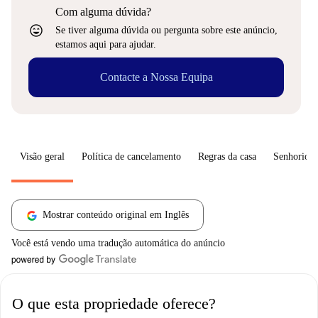
Com alguma dúvida?
sentiment_very_satisfied
Se tiver alguma dúvida ou pergunta sobre este anúncio,
estamos aqui para ajudar.
Contacte a Nossa Equipa
Visão geral
Política de cancelamento
Regras da casa
Senhorio
Mostrar conteúdo original em Inglês
Você está vendo uma tradução automática do anúncio
O que esta propriedade oferece?