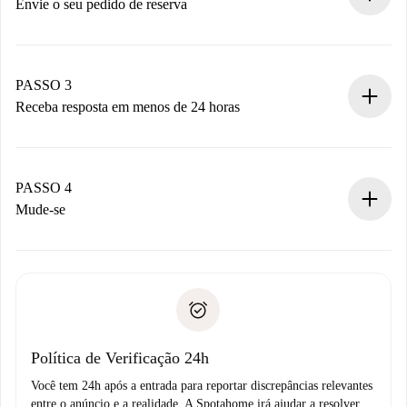
antecipadamente.
Envie o seu pedido de reserva
Envie detalhes básicos do seu perfil e método de
pagamento.
Não cobramos nada até que o proprietário confirme.
PASSO 3
Receba resposta em menos de 24 horas
O proprietário tem até 24 horas para confirmar.
Se aceita, faremos a cobrança e conectaremos você ao
proprietário.
PASSO 4
Se recusada: não cobraremos nada e ofereceremos
Mude-se
alternativas.
Combine os detalhes da chegada com o proprietário,
Documentos necessários para “
Spotahome plus
”.
entrega das chaves, etc.
Documento de identidade ou Passaporte
A Spotahome só transferirá o primeiro pagamento se você
Comprovante de solvência
não comunicar nenhum problema.
Débito direto bancário
Política de Verificação 24h
Você tem 24h após a entrada para reportar discrepâncias relevantes
entre o anúncio e a realidade. A Spotahome irá ajudar a resolver.