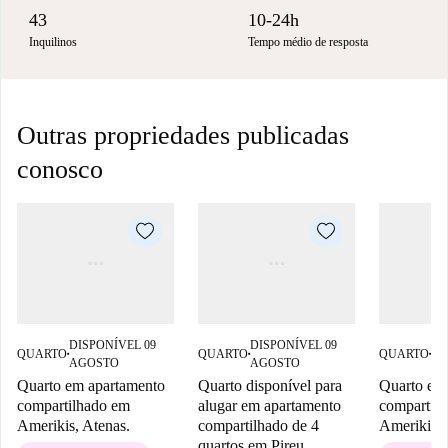
43
10-24h
Inquilinos
Tempo médio de resposta
Outras propriedades publicadas
conosco
DISPONÍVEL 09
DISPONÍVEL 09
DI
QUARTO
QUARTO
QUARTO
■
■
■
AGOSTO
AGOSTO
OU
Quarto em apartamento
Quarto disponível para
Quarto em
compartilhado em
alugar em apartamento
compartil
Amerikis, Atenas.
compartilhado de 4
Amerikis, 
quartos em Pireu.