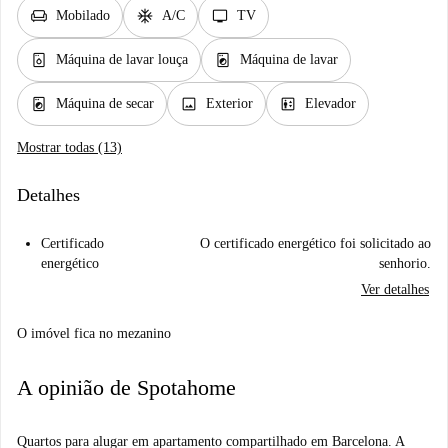
chair
ac_unit
tv
Mobilado
A/C
TV
dishwasher_gen
local_laundry_service
Máquina de lavar louça
Máquina de lavar
local_laundry_service
image
elevator
Máquina de secar
Exterior
Elevador
Mostrar todas (13)
Detalhes
Certificado
O certificado energético foi solicitado ao
energético
senhorio.
Ver detalhes
O imóvel fica no mezanino
A opinião de Spotahome
Quartos para alugar em apartamento compartilhado em Barcelona. A