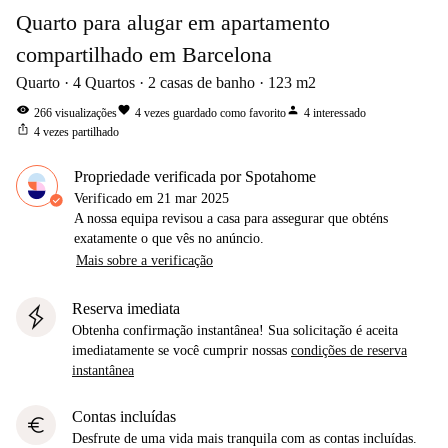
Quarto para alugar em apartamento
compartilhado em Barcelona
Quarto
4
Quartos
2
casas de banho
123
m2
visibility
favorite
person
266
visualizações
4
vezes guardado como favorito
4
interessado
ios_share
4
vezes partilhado
Propriedade verificada por Spotahome
Verificado em
21 mar 2025
A nossa equipa revisou a casa para assegurar que obténs
exatamente o que vês no anúncio.
Mais sobre a verificação
Reserva imediata
Obtenha confirmação instantânea! Sua solicitação é aceita
imediatamente se você cumprir nossas
condições de reserva
instantânea
Contas incluídas
euro
Desfrute de uma vida mais tranquila com as contas incluídas.