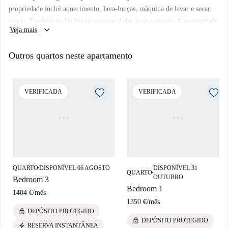
propriedade inclui aquecimento, lava-louças, máquina de lavar e secar
roupa. Também inclui limpeza semanal das áreas comuns. A propriedade
keyboard_arrow_down
Veja mais
também tem ferro de passar e aspirador de pó. Lençóis e toalhas são
fornecidos.
Outros quartos neste apartamento
VERIFICADA
VERIFICADA
QUARTO
DISPONÍVEL 06 AGOSTO
DISPONÍVEL 31
■
QUARTO
■
OUTUBRO
Bedroom 3
Bedroom 1
1404 €
/
mês
1350 €
/
mês
lock
DEPÓSITO PROTEGIDO
lock
DEPÓSITO PROTEGIDO
electric_bolt
RESERVA INSTANTÂNEA