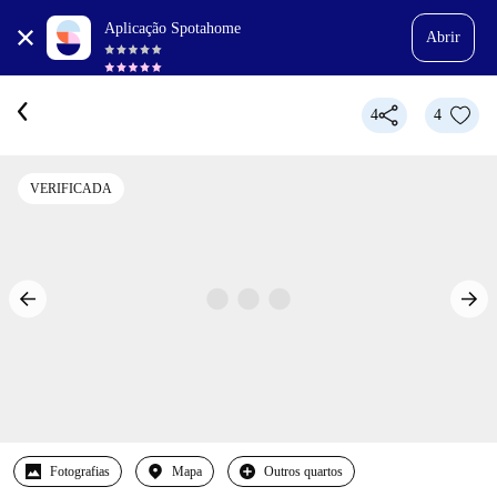
Aplicação Spotahome
Abrir
4
4
VERIFICADA
Fotografias
Mapa
Outros quartos