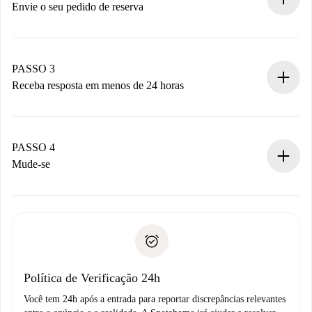
antecipadamente.
Envie o seu pedido de reserva
Envie detalhes básicos do seu perfil e método de
pagamento.
Não cobramos nada até que o proprietário confirme.
PASSO 3
Receba resposta em menos de 24 horas
O proprietário tem até 24 horas para confirmar.
Se aceita, faremos a cobrança e conectaremos você ao
proprietário.
PASSO 4
Se recusada: não cobraremos nada e ofereceremos
Mude-se
alternativas.
Combine os detalhes da chegada com o proprietário,
Documentos necessários para “
Spotahome plus
”.
entrega das chaves, etc.
Documento de identidade ou Passaporte
A Spotahome só transferirá o primeiro pagamento se você
Comprovante de solvência
não comunicar nenhum problema.
Débito direto bancário
Política de Verificação 24h
Você tem 24h após a entrada para reportar discrepâncias relevantes