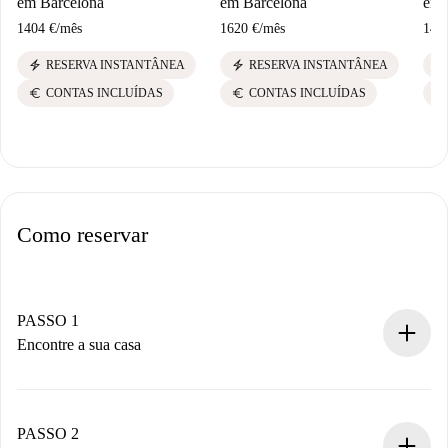
em Barcelona
em Barcelona
em 
1404 €
/
mês
1620 €
/
mês
140
electric_bolt
electric_bolt
electric_bolt
RESERVA INSTANTÂNEA
RESERVA INSTANTÂNEA
euro
euro
euro
CONTAS INCLUÍDAS
CONTAS INCLUÍDAS
Como reservar
PASSO 1
Encontre a sua casa
Processo de reserva 100% online.
Casas e Proprietários verificados.
Você tem todas as informações necessárias
PASSO 2