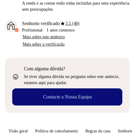
A renda e as contas estão todas incluídas para uma experiência
sem preocupações
star
Senhorio verificado
3.5 (40)
Profissional
·
1 anos
connosco
Mais sobre este senhorio
Mais sobre a verificação
Com alguma dúvida?
sentiment_very_satisfied
Se tiver alguma dúvida ou pergunta sobre este anúncio,
estamos aqui para ajudar.
Contacte a Nossa Equipa
Visão geral
Política de cancelamento
Regras da casa
Senhorio