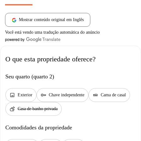
Mostrar conteúdo original em Inglês
Você está vendo uma tradução automática do anúncio
O que esta propriedade oferece?
Seu quarto (quarto 2)
image
key
airline_seat_flat
Exterior
Chave independente
Cama de casal
soap
Casa de banho privada
Comodidades da propriedade