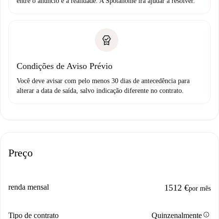
entre o anúncio e a realidade. A Spotahome irá ajudar a resolver.
Condições de Aviso Prévio
Você deve avisar com pelo menos 30 dias de antecedência para
alterar a data de saída, salvo indicação diferente no contrato.
Preço
renda mensal
1512 €
por mês
info
Tipo de contrato
Quinzenalmente