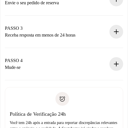
antecipadamente.
Envie o seu pedido de reserva
Envie detalhes básicos do seu perfil e método de
pagamento.
Não cobramos nada até que o proprietário confirme.
PASSO 3
Receba resposta em menos de 24 horas
O proprietário tem até 24 horas para confirmar.
Se aceita, faremos a cobrança e conectaremos você ao
proprietário.
PASSO 4
Se recusada: não cobraremos nada e ofereceremos
Mude-se
alternativas.
Combine os detalhes da chegada com o proprietário,
Documentos necessários para “
Spotahome plus
”.
entrega das chaves, etc.
Documento de identidade ou Passaporte
A Spotahome só transferirá o primeiro pagamento se você
Comprovante de solvência
não comunicar nenhum problema.
Débito direto bancário
Política de Verificação 24h
Você tem 24h após a entrada para reportar discrepâncias relevantes