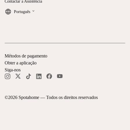
Contactar a Assistência
keyboard_arrow_down
Português
Métodos de pagamento
Obter a aplicação
Siga-nos
©
2026
Spotahome —
Todos os direitos reservados