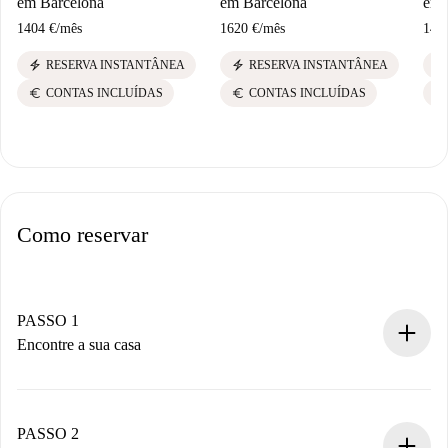
em Barcelona
em Barcelona
em 
1404 €
/
mês
1620 €
/
mês
140
electric_bolt
electric_bolt
electric_bolt
RESERVA INSTANTÂNEA
RESERVA INSTANTÂNEA
euro
euro
euro
CONTAS INCLUÍDAS
CONTAS INCLUÍDAS
Como reservar
PASSO 1
Encontre a sua casa
Processo de reserva 100% online.
Casas e Proprietários verificados.
Você tem todas as informações necessárias
PASSO 2