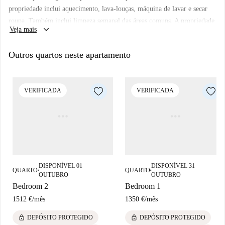
propriedade inclui aquecimento, lava-louças, máquina de lavar e secar
roupa. Também inclui limpeza semanal das áreas comuns. A propriedade
keyboard_arrow_down
Veja mais
também tem ferro de passar e aspirador de pó. Lençóis e toalhas são
fornecidos.
Outros quartos neste apartamento
VERIFICADA
VERIFICADA
DISPONÍVEL 01
DISPONÍVEL 31
QUARTO
QUARTO
■
■
OUTUBRO
OUTUBRO
Bedroom 2
Bedroom 1
1512 €
/
mês
1350 €
/
mês
lock
lock
DEPÓSITO PROTEGIDO
DEPÓSITO PROTEGIDO