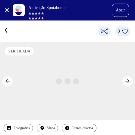
Aplicação Spotahome
Abrir
2
3
VERIFICADA
Fotografias
Mapa
Outros quartos