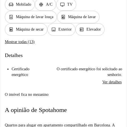
chair
ac_unit
tv
Mobilado
A/C
TV
dishwasher_gen
local_laundry_service
Máquina de lavar louça
Máquina de lavar
local_laundry_service
image
elevator
Máquina de secar
Exterior
Elevador
Mostrar todas (13)
Detalhes
Certificado
O certificado energético foi solicitado ao
energético
senhorio.
Ver detalhes
O imóvel fica no mezanino
A opinião de Spotahome
Quartos para alugar em apartamento compartilhado em Barcelona. A