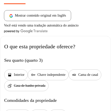
Mostrar conteúdo original em Inglês
Você está vendo uma tradução automática do anúncio
O que esta propriedade oferece?
Seu quarto (quarto 3)
window_open
key
airline_seat_flat
Interior
Chave independente
Cama de casal
soap
Casa de banho privada
Comodidades da propriedade