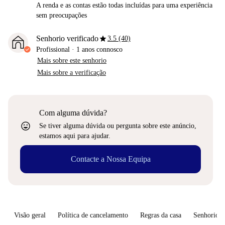
A renda e as contas estão todas incluídas para uma experiência
sem preocupações
star
Senhorio verificado
3.5 (40)
Profissional
·
1 anos
connosco
Mais sobre este senhorio
Mais sobre a verificação
Com alguma dúvida?
sentiment_very_satisfied
Se tiver alguma dúvida ou pergunta sobre este anúncio,
estamos aqui para ajudar.
Contacte a Nossa Equipa
Visão geral
Política de cancelamento
Regras da casa
Senhorio