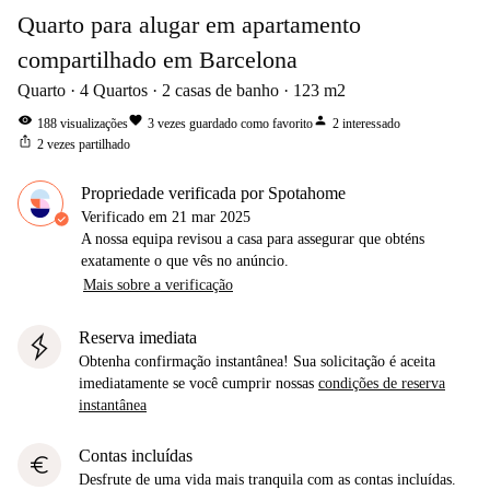
Quarto para alugar em apartamento
compartilhado em Barcelona
Quarto
4
Quartos
2
casas de banho
123
m2
visibility
favorite
person
188
visualizações
3
vezes guardado como favorito
2
interessado
ios_share
2
vezes partilhado
Propriedade verificada por Spotahome
Verificado em
21 mar 2025
A nossa equipa revisou a casa para assegurar que obténs
exatamente o que vês no anúncio.
Mais sobre a verificação
Reserva imediata
Obtenha confirmação instantânea! Sua solicitação é aceita
imediatamente se você cumprir nossas
condições de reserva
instantânea
Contas incluídas
euro
Desfrute de uma vida mais tranquila com as contas incluídas.