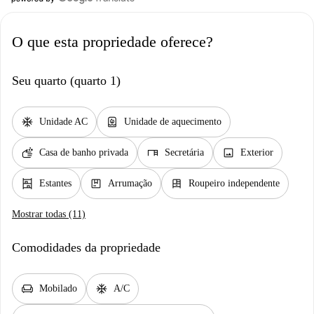
O que esta propriedade oferece?
Seu quarto (quarto 1)
ac_unit
water_heater
Unidade AC
Unidade de aquecimento
soap
desk
image
Casa de banho privada
Secretária
Exterior
shelves
package
dresser
Estantes
Arrumação
Roupeiro independente
Mostrar todas (11)
Comodidades da propriedade
chair
ac_unit
Mobilado
A/C