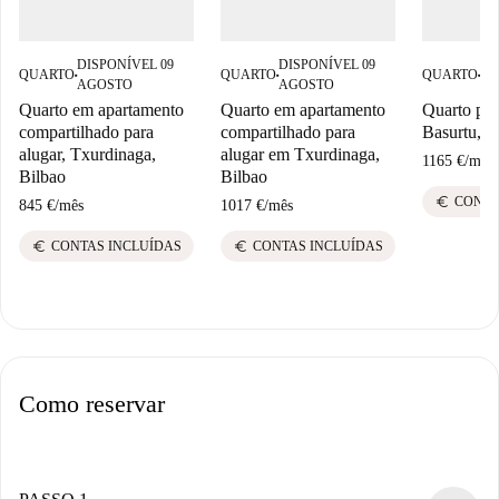
DISPONÍVEL 09
DISPONÍVEL 09
DI
QUARTO
QUARTO
QUARTO
■
■
■
AGOSTO
AGOSTO
AG
Quarto em apartamento
Quarto em apartamento
Quarto par
compartilhado para
compartilhado para
Basurtu, B
alugar, Txurdinaga,
alugar em Txurdinaga,
1165 €
/
mês
Bilbao
Bilbao
euro
CONTA
845 €
/
mês
1017 €
/
mês
euro
euro
CONTAS INCLUÍDAS
CONTAS INCLUÍDAS
Como reservar