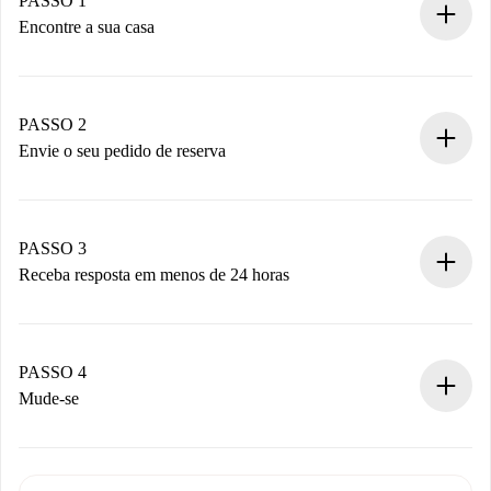
PASSO 1
Encontre a sua casa
Processo de reserva 100% online.
Casas e Proprietários verificados.
Você tem todas as informações necessárias
PASSO 2
antecipadamente.
Envie o seu pedido de reserva
Envie detalhes básicos do seu perfil e método de
pagamento.
Não cobramos nada até que o proprietário confirme.
PASSO 3
Receba resposta em menos de 24 horas
O proprietário tem até 24 horas para confirmar.
Se aceita, faremos a cobrança e conectaremos você ao
proprietário.
PASSO 4
Se recusada: não cobraremos nada e ofereceremos
Mude-se
alternativas.
Combine os detalhes da chegada com o proprietário,
Documentos necessários para “
Spotahome plus
”.
entrega das chaves, etc.
Documento de identidade ou Passaporte