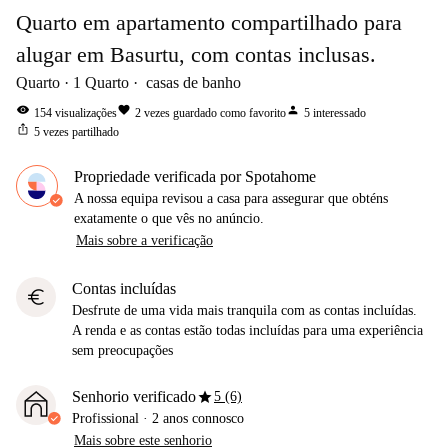
Quarto em apartamento compartilhado para
alugar em Basurtu, com contas inclusas.
Quarto
1
Quarto
casas de banho
visibility
favorite
person
154
visualizações
2
vezes guardado como favorito
5
interessado
ios_share
5
vezes partilhado
Propriedade verificada por Spotahome
A nossa equipa revisou a casa para assegurar que obténs
exatamente o que vês no anúncio.
Mais sobre a verificação
Contas incluídas
euro
Desfrute de uma vida mais tranquila com as contas incluídas.
A renda e as contas estão todas incluídas para uma experiência
sem preocupações
star
Senhorio verificado
5 (6)
Profissional
·
2 anos
connosco
Mais sobre este senhorio