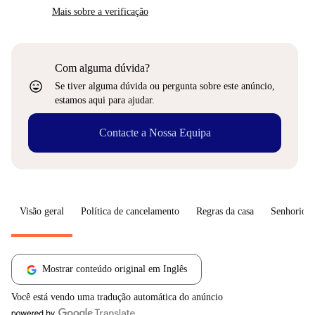
Mais sobre a verificação
Com alguma dúvida?
sentiment_very_satisfied
Se tiver alguma dúvida ou pergunta sobre este anúncio,
estamos aqui para ajudar.
Contacte a Nossa Equipa
Visão geral
Política de cancelamento
Regras da casa
Senhorio
Mostrar conteúdo original em Inglês
Você está vendo uma tradução automática do anúncio