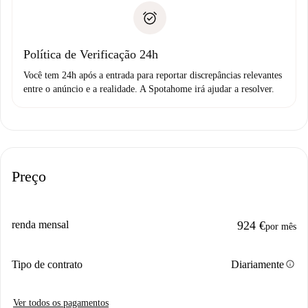
A Spotahome só transferirá o primeiro pagamento se você
Comprovante de solvência
não comunicar nenhum problema.
Débito direto bancário
Política de Verificação 24h
Você tem 24h após a entrada para reportar discrepâncias relevantes
entre o anúncio e a realidade. A Spotahome irá ajudar a resolver.
Preço
renda mensal
924 €
por mês
info
Tipo de contrato
Diariamente
Ver todos os pagamentos