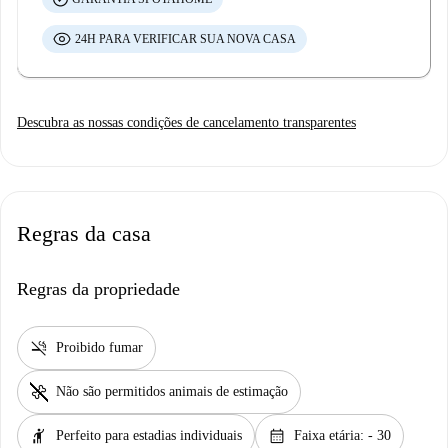
24H PARA VERIFICAR SUA NOVA CASA
Descubra as nossas condições de cancelamento transparentes
Regras da casa
Regras da propriedade
smoke_free
Proibido fumar
pet_supplies
Não são permitidos animais de estimação
hail
calendar_month
Perfeito para estadias individuais
Faixa etária: - 30