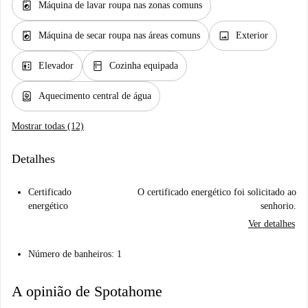
local_laundry_service
Máquina de lavar roupa nas zonas comuns
local_laundry_service
image
Máquina de secar roupa nas áreas comuns
Exterior
elevator
kitchen
Elevador
Cozinha equipada
water_heater
Aquecimento central de água
Mostrar todas (12)
Detalhes
Certificado
O certificado energético foi solicitado ao
energético
senhorio.
Ver detalhes
Número de banheiros: 1
A opinião de Spotahome