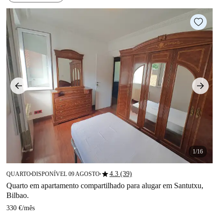
1/16
star
4.3 (39)
QUARTO
DISPONÍVEL 09 AGOSTO
■
■
Quarto em apartamento compartilhado para alugar em Santutxu,
Bilbao.
330 €
/
mês