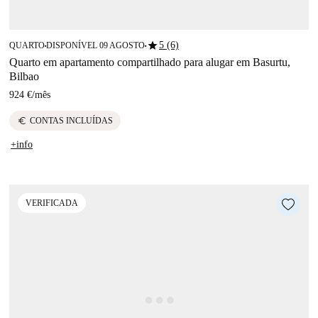
star
5 (6)
QUARTO
DISPONÍVEL 09 AGOSTO
■
■
Quarto em apartamento compartilhado para alugar em Basurtu,
Bilbao
924 €
/
mês
euro
CONTAS INCLUÍDAS
+info
VERIFICADA