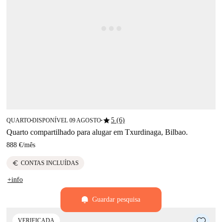
star
5 (6)
QUARTO
DISPONÍVEL 09 AGOSTO
■
■
Quarto compartilhado para alugar em Txurdinaga, Bilbao.
888 €
/
mês
euro
CONTAS INCLUÍDAS
+info
Guardar pesquisa
VERIFICADA