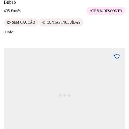
Bilbao
495 €
/
mês
ATÉ 5 % DESCONTO
savings
euro
SEM CAUÇÃO
CONTAS INCLUÍDAS
+info