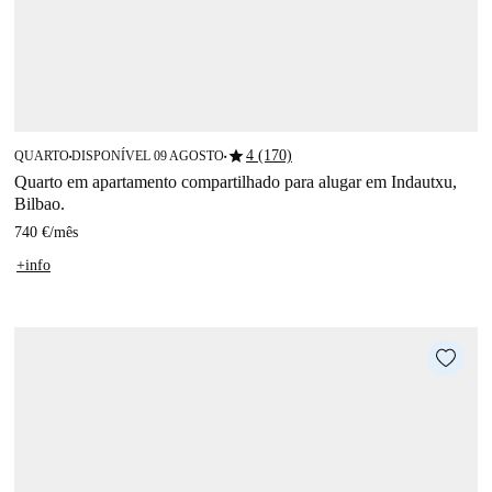
star
4 (170)
QUARTO
DISPONÍVEL 09 AGOSTO
■
■
Quarto em apartamento compartilhado para alugar em Indautxu,
Bilbao.
740 €
/
mês
+info