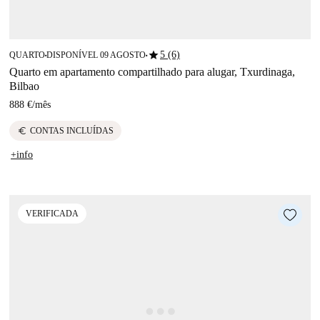
star
5 (6)
QUARTO
DISPONÍVEL 09 AGOSTO
■
■
Quarto em apartamento compartilhado para alugar, Txurdinaga,
Bilbao
888 €
/
mês
euro
CONTAS INCLUÍDAS
+info
VERIFICADA