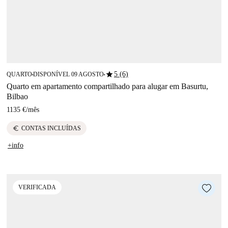
star
5 (6)
QUARTO
DISPONÍVEL 09 AGOSTO
■
■
Quarto em apartamento compartilhado para alugar em Basurtu,
Bilbao
1135 €
/
mês
euro
CONTAS INCLUÍDAS
+info
VERIFICADA