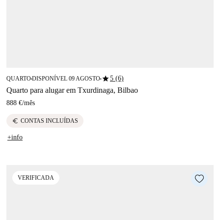
star
5 (6)
QUARTO
DISPONÍVEL 09 AGOSTO
■
■
Quarto para alugar em Txurdinaga, Bilbao
888 €
/
mês
euro
CONTAS INCLUÍDAS
+info
VERIFICADA