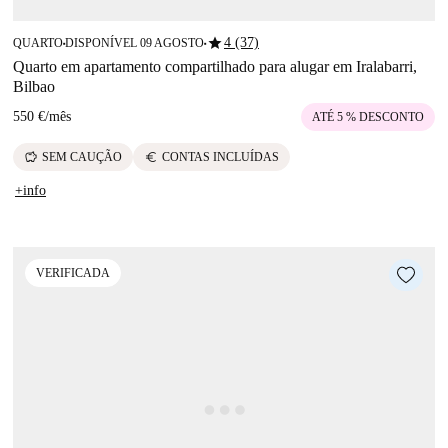
star
4 (37)
QUARTO
DISPONÍVEL 09 AGOSTO
■
■
Quarto em apartamento compartilhado para alugar em Iralabarri,
Bilbao
550 €
/
mês
ATÉ 5 % DESCONTO
savings
euro
SEM CAUÇÃO
CONTAS INCLUÍDAS
+info
VERIFICADA