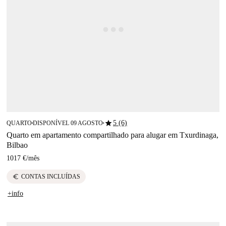
star
5 (6)
QUARTO
DISPONÍVEL 09 AGOSTO
■
■
Quarto em apartamento compartilhado para alugar em Txurdinaga,
Bilbao
1017 €
/
mês
euro
CONTAS INCLUÍDAS
+info