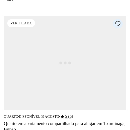
VERIFICADA
star
5 (6)
QUARTO
DISPONÍVEL 09 AGOSTO
■
■
Quarto em apartamento compartilhado para alugar em Txurdinaga,
Bilbao