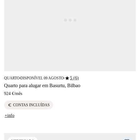
star
5 (6)
QUARTO
DISPONÍVEL 09 AGOSTO
■
■
Quarto para alugar em Basurtu, Bilbao
924 €
/
mês
euro
CONTAS INCLUÍDAS
+info