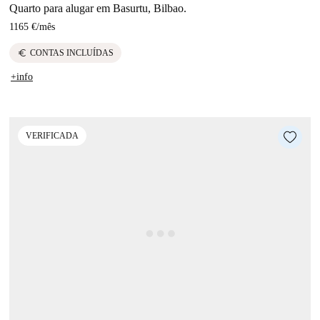
Quarto para alugar em Basurtu, Bilbao.
1165 €
/
mês
euro
CONTAS INCLUÍDAS
+info
VERIFICADA