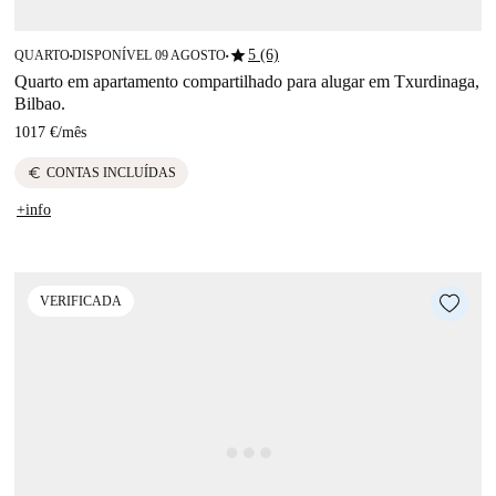
star
5 (6)
QUARTO
DISPONÍVEL 09 AGOSTO
■
■
Quarto em apartamento compartilhado para alugar em Txurdinaga,
Bilbao.
1017 €
/
mês
euro
CONTAS INCLUÍDAS
+info
VERIFICADA