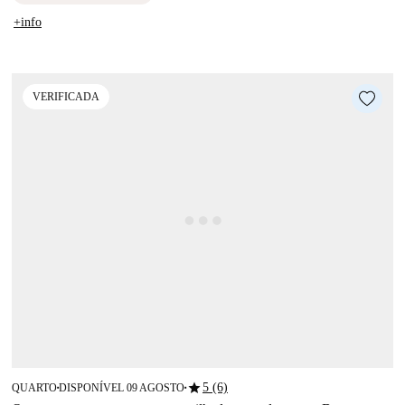
+info
VERIFICADA
star
5 (6)
QUARTO
DISPONÍVEL 09 AGOSTO
■
■