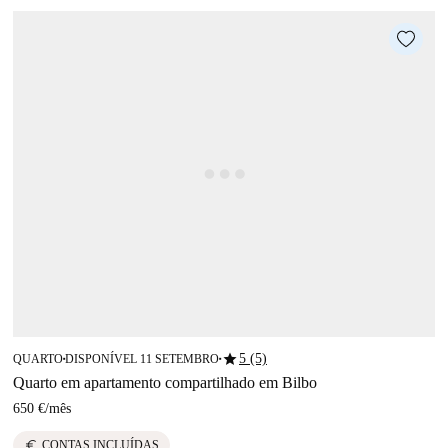
star
5 (5)
QUARTO
DISPONÍVEL 11 SETEMBRO
■
■
Quarto em apartamento compartilhado em Bilbo
650 €
/
mês
euro
CONTAS INCLUÍDAS