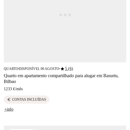
star
5 (6)
QUARTO
DISPONÍVEL 09 AGOSTO
■
■
Quarto em apartamento compartilhado para alugar em Basurtu,
Bilbao
1233 €
/
mês
euro
CONTAS INCLUÍDAS
+info