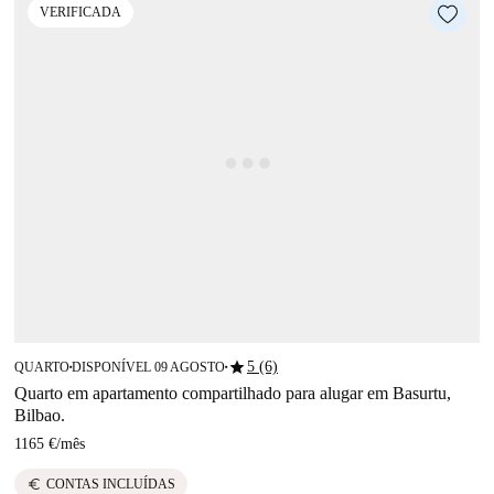
VERIFICADA
star
5 (6)
QUARTO
DISPONÍVEL 09 AGOSTO
■
■
Quarto em apartamento compartilhado para alugar em Basurtu,
Bilbao.
1165 €
/
mês
euro
CONTAS INCLUÍDAS