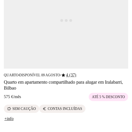
star
4 (37)
QUARTO
DISPONÍVEL 09 AGOSTO
■
■
Quarto em apartamento compartilhado para alugar em Iralabarri,
Bilbao
575 €
/
mês
ATÉ 5 % DESCONTO
savings
euro
SEM CAUÇÃO
CONTAS INCLUÍDAS
+info