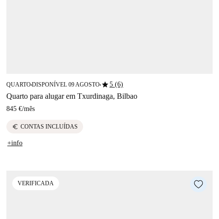
star
5 (6)
QUARTO
DISPONÍVEL 09 AGOSTO
■
■
Quarto para alugar em Txurdinaga, Bilbao
845 €
/
mês
euro
CONTAS INCLUÍDAS
+info
VERIFICADA