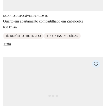
QUARTO
DISPONÍVEL 10 AGOSTO
■
Quarto em apartamento compartilhado em Zabaloetxe
600 €
/
mês
lock
euro
DEPÓSITO PROTEGIDO
CONTAS INCLUÍDAS
+info