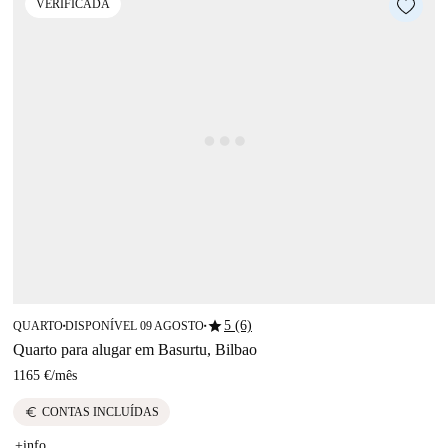
VERIFICADA
star
5 (6)
QUARTO
DISPONÍVEL 09 AGOSTO
■
■
Quarto para alugar em Basurtu, Bilbao
1165 €
/
mês
euro
CONTAS INCLUÍDAS
+info