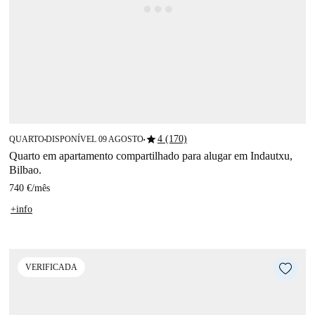
star
4 (170)
QUARTO
DISPONÍVEL 09 AGOSTO
■
■
Quarto em apartamento compartilhado para alugar em Indautxu,
Bilbao.
740 €
/
mês
+info
VERIFICADA