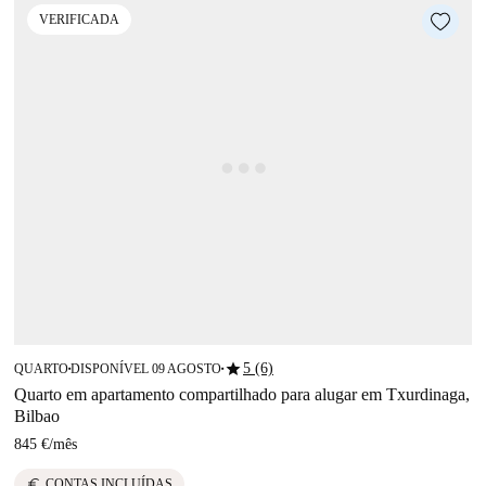
VERIFICADA
star
5 (6)
QUARTO
DISPONÍVEL 09 AGOSTO
■
■
Quarto em apartamento compartilhado para alugar em Txurdinaga,
Bilbao
845 €
/
mês
euro
CONTAS INCLUÍDAS