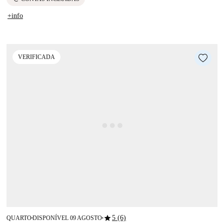
+info
VERIFICADA
star
5 (6)
QUARTO
DISPONÍVEL 09 AGOSTO
■
■