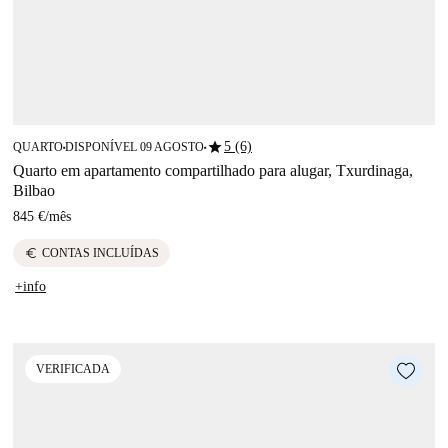
star
5 (6)
QUARTO
DISPONÍVEL 09 AGOSTO
■
■
Quarto em apartamento compartilhado para alugar, Txurdinaga,
Bilbao
845 €
/
mês
euro
CONTAS INCLUÍDAS
+info
VERIFICADA