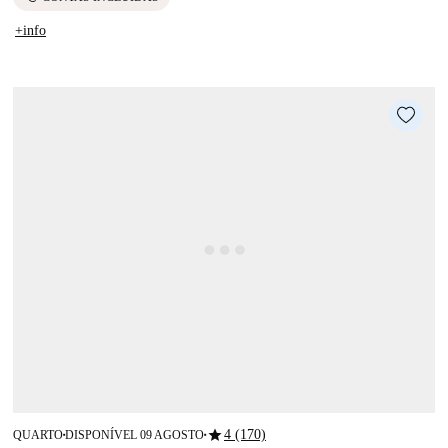
+info
star
4 (170)
QUARTO
DISPONÍVEL 09 AGOSTO
■
■