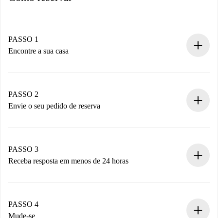
PASSO 1
Encontre a sua casa
Processo de reserva 100% online.
Casas e Proprietários verificados.
Você tem todas as informações necessárias
PASSO 2
antecipadamente.
Envie o seu pedido de reserva
Envie detalhes básicos do seu perfil e método de
pagamento.
Não cobramos nada até que o proprietário confirme.
PASSO 3
Receba resposta em menos de 24 horas
O proprietário tem até 24 horas para confirmar.
Se aceita, faremos a cobrança e conectaremos você ao
proprietário.
PASSO 4
Se recusada: não cobraremos nada e ofereceremos
Mude-se