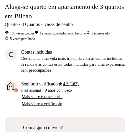
Aluga-se quarto em apartamento de 3 quartos
em Bilbao
Quarto
3
Quartos
casas de banho
visibility
favorite
person
180
visualizações
12
vezes guardado como favorito
5
interessado
ios_share
5
vezes partilhado
Contas incluídas
euro
Desfrute de uma vida mais tranquila com as contas incluídas.
A renda e as contas estão todas incluídas para uma experiência
sem preocupações
star
Senhorio verificado
4.3 (162)
Profissional
·
9 anos
connosco
Mais sobre este senhorio
Mais sobre a verificação
Com alguma dúvida?