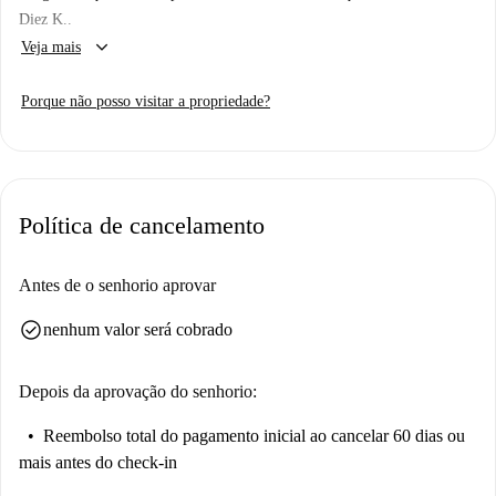
Diez K..
keyboard_arrow_down
Veja mais
Porque não posso visitar a propriedade?
Política de cancelamento
Antes de o senhorio aprovar
check_circle
nenhum valor será cobrado
Depois da aprovação do senhorio:
Reembolso total do pagamento inicial
ao cancelar 60 dias ou
mais antes do check-in