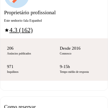
Proprietário profissional
Este senhorio fala Espanhol
4.3 (162)
star
206
Desde 2016
Anúncios publicados
Connosco
971
9-15h
Inquilinos
Tempo médio de resposta
Como reservar