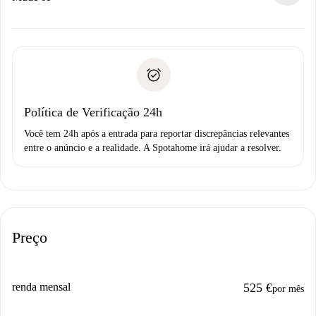
alternativas.
Combine os detalhes da chegada com o proprietário,
Documentos necessários para “
Spotahome plus
”.
entrega das chaves, etc.
Documento de identidade ou Passaporte
A Spotahome só transferirá o primeiro pagamento se você
Comprovante de solvência
não comunicar nenhum problema.
Débito direto bancário
Política de Verificação 24h
Você tem 24h após a entrada para reportar discrepâncias relevantes
entre o anúncio e a realidade. A Spotahome irá ajudar a resolver.
Preço
renda mensal
525 €
por mês