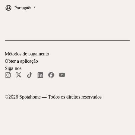
keyboard_arrow_down
Português
Métodos de pagamento
Obter a aplicação
Siga-nos
©
2026
Spotahome —
Todos os direitos reservados