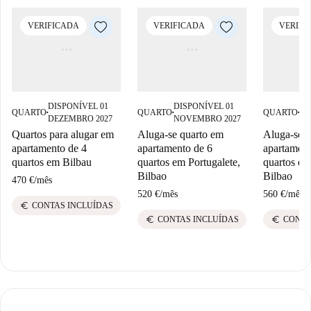
VERIFICADA
VERIFICADA
VERIFI
DISPONÍVEL 01
DISPONÍVEL 01
DI
QUARTO
QUARTO
QUARTO
■
■
■
DEZEMBRO 2027
NOVEMBRO 2027
OU
Quartos para alugar em
Aluga-se quarto em
Aluga-se q
apartamento de 4
apartamento de 6
apartament
quartos em Bilbau
quartos em Portugalete,
quartos em
Bilbao
Bilbao
470 €
/
mês
520 €
/
mês
560 €
/
mês
euro
CONTAS INCLUÍDAS
euro
euro
CONTAS INCLUÍDAS
CONTA