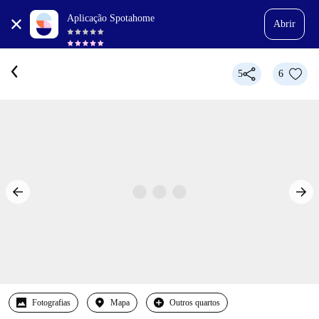
Aplicação Spotahome
Abrir
5
6
Fotografias
Mapa
Outros quartos