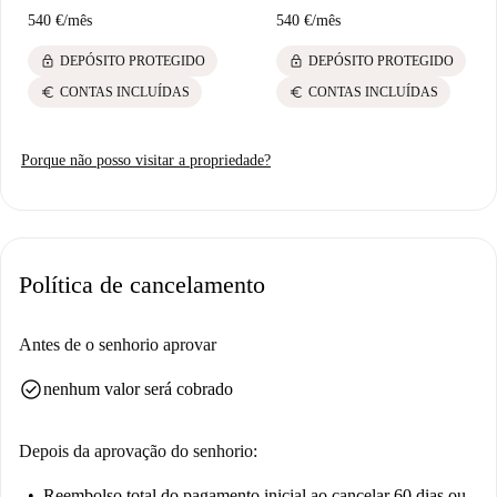
540 €
/
mês
540 €
/
mês
lock
lock
DEPÓSITO PROTEGIDO
DEPÓSITO PROTEGIDO
euro
euro
CONTAS INCLUÍDAS
CONTAS INCLUÍDAS
Porque não posso visitar a propriedade?
Política de cancelamento
Antes de o senhorio aprovar
check_circle
nenhum valor será cobrado
Depois da aprovação do senhorio:
Reembolso total do pagamento inicial
ao cancelar 60 dias ou