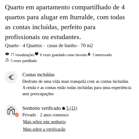
Quarto em apartamento compartilhado de 4
quartos para alugar em Iturralde, com todas
as contas incluídas, perfeito para
profissionais ou estudantes.
Quarto
4
Quartos
casas de banho
70
m2
visibility
favorite
person
77
visualizações
6
vezes guardado como favorito
5
interessado
ios_share
5
vezes partilhado
Contas incluídas
euro
Desfrute de uma vida mais tranquila com as contas incluídas.
A renda e as contas estão todas incluídas para uma experiência
sem preocupações
star
Senhorio verificado
5 (21)
Privado
·
2 anos
connosco
Mais sobre este senhorio
Mais sobre a verificação