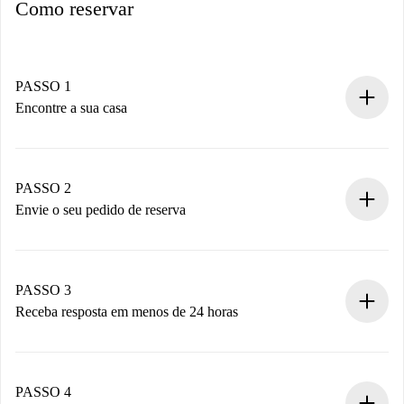
Como reservar
PASSO 1
Encontre a sua casa
Processo de reserva 100% online.
Casas e Proprietários verificados.
Você tem todas as informações necessárias
PASSO 2
antecipadamente.
Envie o seu pedido de reserva
Envie detalhes básicos do seu perfil e método de
pagamento.
Não cobramos nada até que o proprietário confirme.
PASSO 3
Receba resposta em menos de 24 horas
O proprietário tem até 24 horas para confirmar.
Se aceita, faremos a cobrança e conectaremos você ao
proprietário.
PASSO 4