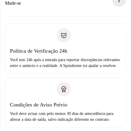
Se recusada: não cobraremos nada e ofereceremos
Mude-se
alternativas.
Combine os detalhes da chegada com o proprietário,
Documentos necessários para “
Spotahome plus
”.
entrega das chaves, etc.
Documento de identidade ou Passaporte
A Spotahome só transferirá o primeiro pagamento se você
Comprovante de solvência
não comunicar nenhum problema.
Débito direto bancário
Política de Verificação 24h
Você tem 24h após a entrada para reportar discrepâncias relevantes
entre o anúncio e a realidade. A Spotahome irá ajudar a resolver.
Condições de Aviso Prévio
Você deve avisar com pelo menos 30 dias de antecedência para
alterar a data de saída, salvo indicação diferente no contrato.