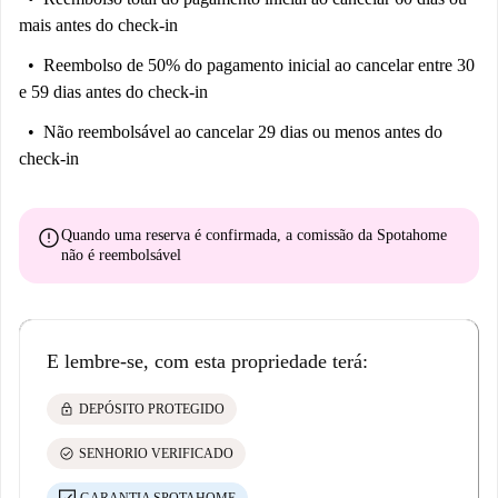
mais antes do check-in
Reembolso de 50% do pagamento inicial
ao cancelar entre 30
e 59 dias antes do check-in
Não reembolsável
ao cancelar 29 dias ou menos antes do
check-in
error
Quando uma reserva é confirmada, a comissão da Spotahome
não é reembolsável
E lembre-se, com esta propriedade terá:
lock
DEPÓSITO PROTEGIDO
check_circle
SENHORIO VERIFICADO
GARANTIA SPOTAHOME