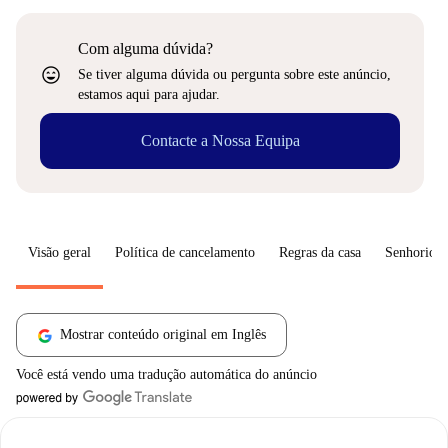
Com alguma dúvida?
sentiment_very_satisfied
Se tiver alguma dúvida ou pergunta sobre este anúncio,
estamos aqui para ajudar.
Contacte a Nossa Equipa
Visão geral
Política de cancelamento
Regras da casa
Senhorio
Mostrar conteúdo original em Inglês
Você está vendo uma tradução automática do anúncio