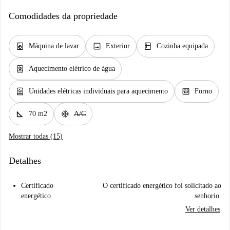
Comodidades da propriedade
local_laundry_service
image
kitchen
Máquina de lavar
Exterior
Cozinha equipada
water_heater
Aquecimento elétrico de água
water_heater
oven_gen
Unidades elétricas individuais para aquecimento
Forno
square_foot
ac_unit
70 m2
A/C
Mostrar todas (15)
Detalhes
Certificado
O certificado energético foi solicitado ao
energético
senhorio.
Ver detalhes