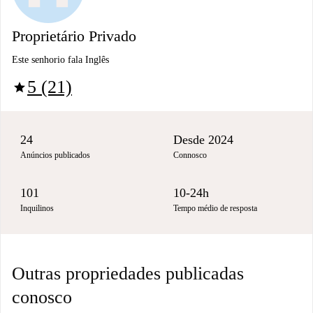
Proprietário Privado
Este senhorio fala Inglês
5 (21)
star
24
Desde 2024
Anúncios publicados
Connosco
101
10-24h
Inquilinos
Tempo médio de resposta
Outras propriedades publicadas
conosco