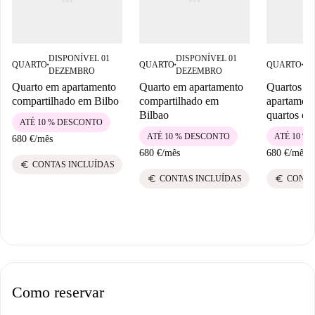
DISPONÍVEL 01
DISPONÍVEL 01
DI
QUARTO
QUARTO
QUARTO
■
■
■
DEZEMBRO
DEZEMBRO
DE
Quarto em apartamento
Quarto em apartamento
Quartos pa
compartilhado em Bilbo
compartilhado em
apartament
Bilbao
quartos em
ATÉ 10 % DESCONTO
ATÉ 10 % DESCONTO
ATÉ 10 %
680 €
/
mês
680 €
/
mês
680 €
/
mês
euro
CONTAS INCLUÍDAS
euro
euro
CONTAS INCLUÍDAS
CONTA
Como reservar