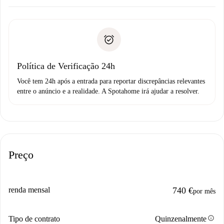
Combine os detalhes da chegada com o proprietário,
Documentos necessários para “
Spotahome plus
”.
entrega das chaves, etc.
Documento de identidade ou Passaporte
A Spotahome só transferirá o primeiro pagamento se você
Comprovante de solvência
não comunicar nenhum problema.
Débito direto bancário
Política de Verificação 24h
Você tem 24h após a entrada para reportar discrepâncias relevantes
entre o anúncio e a realidade. A Spotahome irá ajudar a resolver.
Preço
renda mensal
740 €
por mês
info
Tipo de contrato
Quinzenalmente