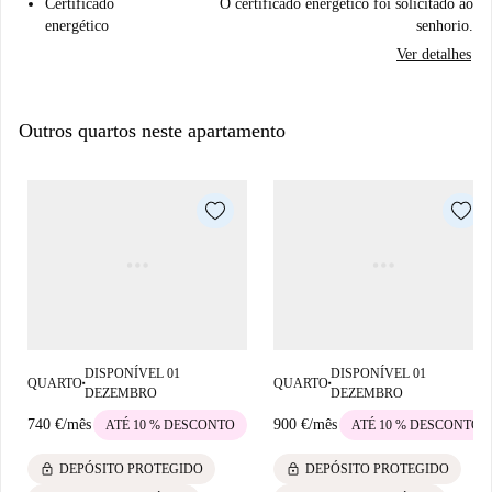
Certificado
O certificado energético foi solicitado ao
energético
senhorio.
Ver detalhes
Outros quartos neste apartamento
DISPONÍVEL 01
DISPONÍVEL 01
QUARTO
QUARTO
■
■
DEZEMBRO
DEZEMBRO
740 €
/
mês
900 €
/
mês
ATÉ 10 % DESCONTO
ATÉ 10 % DESCONTO
lock
lock
DEPÓSITO PROTEGIDO
DEPÓSITO PROTEGIDO