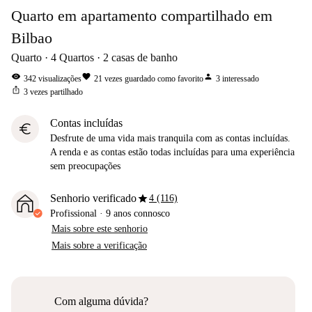
Quarto em apartamento compartilhado em
Bilbao
Quarto
4
Quartos
2
casas de banho
visibility
favorite
person
342
visualizações
21
vezes guardado como favorito
3
interessado
ios_share
3
vezes partilhado
Contas incluídas
euro
Desfrute de uma vida mais tranquila com as contas incluídas.
A renda e as contas estão todas incluídas para uma experiência
sem preocupações
star
Senhorio verificado
4 (116)
Profissional
·
9 anos
connosco
Mais sobre este senhorio
Mais sobre a verificação
Com alguma dúvida?