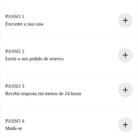
PASSO 1
Encontre a sua casa
Processo de reserva 100% online.
Casas e Proprietários verificados.
Você tem todas as informações necessárias
PASSO 2
antecipadamente.
Envie o seu pedido de reserva
Envie detalhes básicos do seu perfil e método de
pagamento.
Não cobramos nada até que o proprietário confirme.
PASSO 3
Receba resposta em menos de 24 horas
O proprietário tem até 24 horas para confirmar.
Se aceita, faremos a cobrança e conectaremos você ao
proprietário.
PASSO 4
Se recusada: não cobraremos nada e ofereceremos
Mude-se
alternativas.