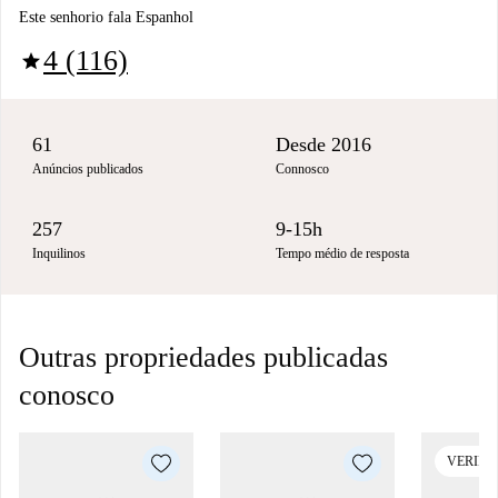
Este senhorio fala Espanhol
4 (116)
star
61
Desde 2016
Anúncios publicados
Connosco
257
9-15h
Inquilinos
Tempo médio de resposta
Outras propriedades publicadas
conosco
VERIFI