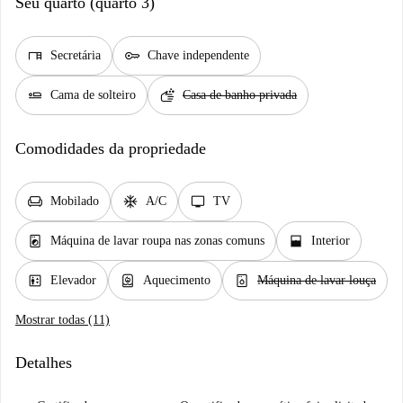
Seu quarto (quarto 3)
desk
key
Secretária
Chave independente
airline_seat_flat
soap
Cama de solteiro
Casa de banho privada
Comodidades da propriedade
chair
ac_unit
tv
Mobilado
A/C
TV
local_laundry_service
window_open
Máquina de lavar roupa nas zonas comuns
Interior
elevator
water_heater
dishwasher_gen
Elevador
Aquecimento
Máquina de lavar louça
Mostrar todas (11)
Detalhes