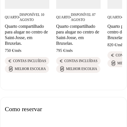
DISPONÍVEL 10
DISPONÍVEL 07
DI
QUARTO
QUARTO
QUARTO
■
■
■
AGOSTO
AGOSTO
AG
Quarto compartilhado
Quarto compartilhado
Quarto par
para alugar no centro de
para alugar no centro de
centro de S
Saint-Josse, em
Saint-Josse, em
Bruxelas
Bruxelas.
Bruxelas.
820 €
/
mês
750 €
/
mês
795 €
/
mês
euro
CONTA
euro
euro
CONTAS INCLUÍDAS
CONTAS INCLUÍDAS
MELH
MELHOR ESCOLHA
MELHOR ESCOLHA
Como reservar