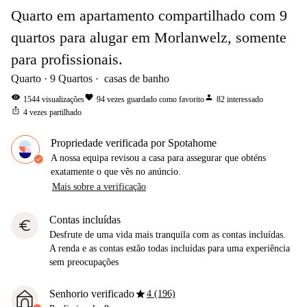
Quarto em apartamento compartilhado com 9
quartos para alugar em Morlanwelz, somente
para profissionais.
Quarto
9
Quartos
casas de banho
visibility
favorite
person
1544
visualizações
94
vezes guardado como favorito
82
interessado
ios_share
4
vezes partilhado
Propriedade verificada por Spotahome
A nossa equipa revisou a casa para assegurar que obténs
exatamente o que vês no anúncio.
Mais sobre a verificação
Contas incluídas
euro
Desfrute de uma vida mais tranquila com as contas incluídas.
A renda e as contas estão todas incluídas para uma experiência
sem preocupações
star
Senhorio verificado
4 (196)