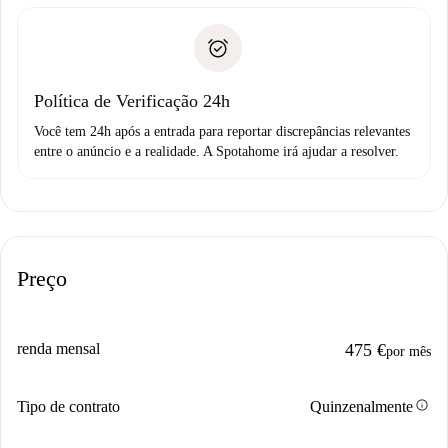
entrega das chaves, etc.
Documento de identidade ou Passaporte
A Spotahome só transferirá o primeiro pagamento se você
Comprovante de solvência
não comunicar nenhum problema.
Débito direto bancário
Política de Verificação 24h
Você tem 24h após a entrada para reportar discrepâncias relevantes
entre o anúncio e a realidade. A Spotahome irá ajudar a resolver.
Preço
renda mensal
475 €
por mês
info
Tipo de contrato
Quinzenalmente