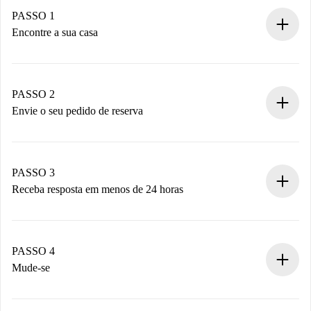
PASSO 1
Encontre a sua casa
Processo de reserva 100% online.
Casas e Proprietários verificados.
Você tem todas as informações necessárias
PASSO 2
antecipadamente.
Envie o seu pedido de reserva
Envie detalhes básicos do seu perfil e método de
pagamento.
Não cobramos nada até que o proprietário confirme.
PASSO 3
Receba resposta em menos de 24 horas
O proprietário tem até 24 horas para confirmar.
Se aceita, faremos a cobrança e conectaremos você ao
proprietário.
PASSO 4
Se recusada: não cobraremos nada e ofereceremos
Mude-se
alternativas.
Combine os detalhes da chegada com o proprietário,
Documentos necessários para “
Spotahome plus
”.