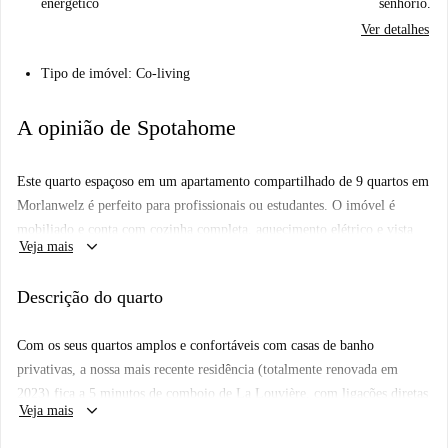
energético
senhorio.
Ver detalhes
Tipo de imóvel: Co-living
A opinião de Spotahome
Este quarto espaçoso em um apartamento compartilhado de 9 quartos em
Morlanwelz é perfeito para profissionais ou estudantes. O imóvel é
mobiliado e conta com cozinha completa, aquecimento elétrico e vista
keyboard_arrow_down
Veja mais
para o exterior. É permitido fumar, mas animais de estimação não são
permitidos. O apartamento foi verificado pela Spotahome, garantindo
Descrição do quarto
qualidade e confiabilidade. É permitido residir no local.
Morlanwelz é uma área charmosa com diversas opções gastronômicas nas
Com os seus quartos amplos e confortáveis com casas de banho
proximidades. Desfrute da culinária italiana no Bella Napoli ou de pratos
privativas, a nossa mais recente residência (totalmente renovada em
típicos belgas no Au Bistrot. Visite a atração turística Le Cœur, um
2023) fica a 5 minutos de comboio de La Louvière, com ligações diretas
destaque da região. Outros restaurantes, como La Vecchia Signora e Le
keyboard_arrow_down
Veja mais
a Bruxelas em 45 minutos.
Beau Séjour, ficam a uma curta caminhada.