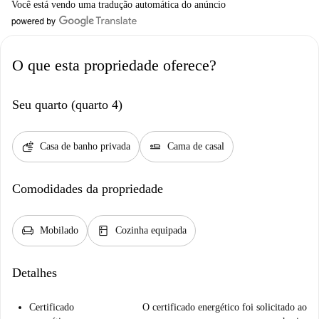
Você está vendo uma tradução automática do anúncio
O que esta propriedade oferece?
Seu quarto (quarto 4)
soap
airline_seat_flat
Casa de banho privada
Cama de casal
Comodidades da propriedade
chair
kitchen
Mobilado
Cozinha equipada
Detalhes
Certificado
O certificado energético foi solicitado ao