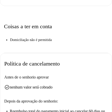
Coisas a ter em conta
Domiciliação não é permitida
Política de cancelamento
Antes de o senhorio aprovar
check_circle
nenhum valor será cobrado
Depois da aprovação do senhorio:
Reembolso total do pagamento inicial
ao cancelar 60 dias ou