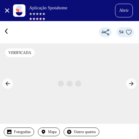
Aplicação Spotahome
Abrir
4
94
VERIFICADA
Fotografias
Mapa
Outros quartos