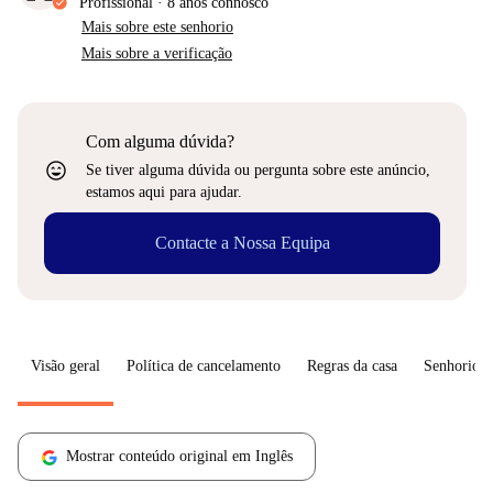
Profissional
·
8 anos
connosco
Mais sobre este senhorio
Mais sobre a verificação
Com alguma dúvida?
sentiment_very_satisfied
Se tiver alguma dúvida ou pergunta sobre este anúncio,
estamos aqui para ajudar.
Contacte a Nossa Equipa
Visão geral
Política de cancelamento
Regras da casa
Senhorio
Mostrar conteúdo original em Inglês