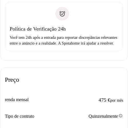
entrega das chaves, etc.
Documento de identidade ou Passaporte
A Spotahome só transferirá o primeiro pagamento se você
Comprovante de solvência
não comunicar nenhum problema.
Débito direto bancário
Política de Verificação 24h
Você tem 24h após a entrada para reportar discrepâncias relevantes
entre o anúncio e a realidade. A Spotahome irá ajudar a resolver.
Preço
renda mensal
475 €
por mês
info
Tipo de contrato
Quinzenalmente