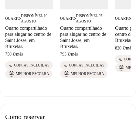
DISPONÍVEL 10
DISPONÍVEL 07
DI
QUARTO
QUARTO
QUARTO
■
■
■
AGOSTO
AGOSTO
AG
Quarto compartilhado
Quarto compartilhado
Quarto par
para alugar no centro de
para alugar no centro de
centro de S
Saint-Josse, em
Saint-Josse, em
Bruxelas
Bruxelas.
Bruxelas.
820 €
/
mês
750 €
/
mês
795 €
/
mês
euro
CONTA
euro
euro
CONTAS INCLUÍDAS
CONTAS INCLUÍDAS
MELH
MELHOR ESCOLHA
MELHOR ESCOLHA
Como reservar