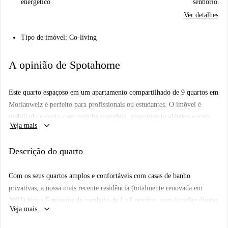
energético
senhorio.
Ver detalhes
Tipo de imóvel: Co-living
A opinião de Spotahome
Este quarto espaçoso em um apartamento compartilhado de 9 quartos em
Morlanwelz é perfeito para profissionais ou estudantes. O imóvel é
mobiliado e conta com cozinha completa, aquecimento elétrico e vista
keyboard_arrow_down
Veja mais
para o exterior. É permitido fumar, mas animais de estimação não são
permitidos. O apartamento foi verificado pela Spotahome, garantindo
Descrição do quarto
qualidade e confiabilidade. É permitido residir no local.
Morlanwelz é uma área charmosa com diversas opções gastronômicas nas
Com os seus quartos amplos e confortáveis com casas de banho
proximidades. Desfrute da culinária italiana no Bella Napoli ou de pratos
privativas, a nossa mais recente residência (totalmente renovada em
típicos belgas no Au Bistrot. Visite a atração turística Le Cœur, um
2023) fica a 5 minutos de comboio de La Louvière, com ligações diretas
destaque da região. Outros restaurantes, como La Vecchia Signora e Le
keyboard_arrow_down
Veja mais
a Bruxelas em 45 minutos.
Beau Séjour, ficam a uma curta caminhada.