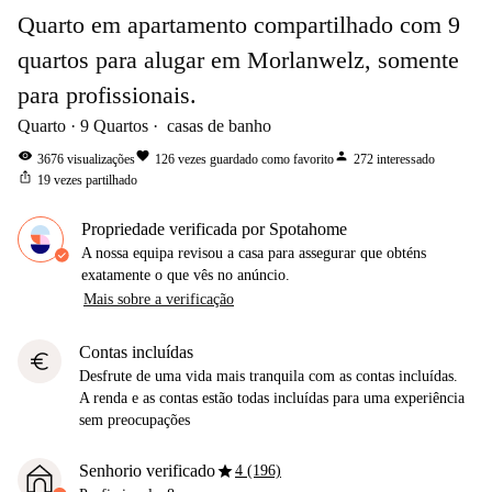
Quarto em apartamento compartilhado com 9
quartos para alugar em Morlanwelz, somente
para profissionais.
Quarto
9
Quartos
casas de banho
visibility
favorite
person
3676
visualizações
126
vezes guardado como favorito
272
interessado
ios_share
19
vezes partilhado
Propriedade verificada por Spotahome
A nossa equipa revisou a casa para assegurar que obténs
exatamente o que vês no anúncio.
Mais sobre a verificação
Contas incluídas
euro
Desfrute de uma vida mais tranquila com as contas incluídas.
A renda e as contas estão todas incluídas para uma experiência
sem preocupações
star
Senhorio verificado
4 (196)