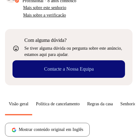
Profissional
·
8 anos
connosco
Mais sobre este senhorio
Mais sobre a verificação
Com alguma dúvida?
sentiment_very_satisfied
Se tiver alguma dúvida ou pergunta sobre este anúncio,
estamos aqui para ajudar.
Contacte a Nossa Equipa
Visão geral
Política de cancelamento
Regras da casa
Senhorio
Mostrar conteúdo original em Inglês