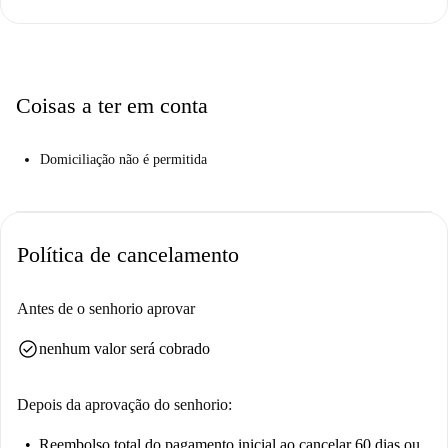
Coisas a ter em conta
Domiciliação não é permitida
Política de cancelamento
Antes de o senhorio aprovar
check_circle
nenhum valor será cobrado
Depois da aprovação do senhorio:
Reembolso total do pagamento inicial
ao cancelar 60 dias ou