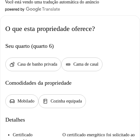
Você está vendo uma tradução automática do anúncio
O que esta propriedade oferece?
Seu quarto (quarto 6)
soap
airline_seat_flat
Casa de banho privada
Cama de casal
Comodidades da propriedade
chair
kitchen
Mobilado
Cozinha equipada
Detalhes
Certificado
O certificado energético foi solicitado ao