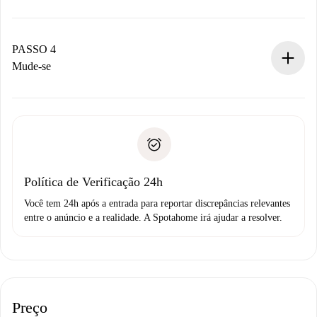
O proprietário tem até 24 horas para confirmar.
Se aceita, faremos a cobrança e conectaremos você ao
proprietário.
PASSO 4
Se recusada: não cobraremos nada e ofereceremos
Mude-se
alternativas.
Combine os detalhes da chegada com o proprietário,
Documentos necessários para “
Spotahome plus
”.
entrega das chaves, etc.
Documento de identidade ou Passaporte
A Spotahome só transferirá o primeiro pagamento se você
Comprovante de solvência
não comunicar nenhum problema.
Débito direto bancário
Política de Verificação 24h
Você tem 24h após a entrada para reportar discrepâncias relevantes
entre o anúncio e a realidade. A Spotahome irá ajudar a resolver.
Preço