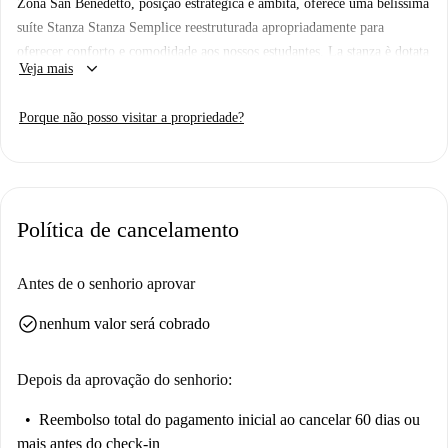
Zona San Benedetto, posição estratégica e ambita, oferece uma belíssima
suíte Stanza Stanza Semplice reestruturada apropriadamente para
oferecer conforto e comodidade aos nossos estudantes. La stanza è dotata
keyboard_arrow_down
Veja mais
letto piazza e mezza, armadio 3 ante, scrivania, comodino, tendaggi,
specchio e libreria. Eu colori delle pareti favoriscono il buon umore e
Porque não posso visitar a propriedade?
aiutano nello studio.
Política de cancelamento
Antes de o senhorio aprovar
check_circle
nenhum valor será cobrado
Depois da aprovação do senhorio:
Reembolso total do pagamento inicial
ao cancelar 60 dias ou
mais antes do check-in