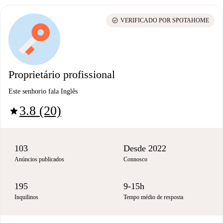
check_circle
VERIFICADO POR SPOTAHOME
Proprietário profissional
Este senhorio fala Inglês
3.8 (20)
star
103
Desde 2022
Anúncios publicados
Connosco
195
9-15h
Inquilinos
Tempo médio de resposta