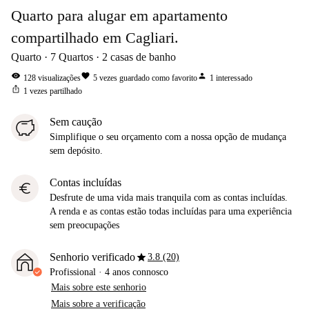
Quarto para alugar em apartamento
compartilhado em Cagliari.
Quarto
7
Quartos
2
casas de banho
visibility
favorite
person
128
visualizações
5
vezes guardado como favorito
1
interessado
ios_share
1
vezes partilhado
Sem caução
Simplifique o seu orçamento com a nossa opção de mudança
sem depósito.
Contas incluídas
euro
Desfrute de uma vida mais tranquila com as contas incluídas.
A renda e as contas estão todas incluídas para uma experiência
sem preocupações
star
Senhorio verificado
3.8 (20)
Profissional
·
4 anos
connosco
Mais sobre este senhorio
Mais sobre a verificação