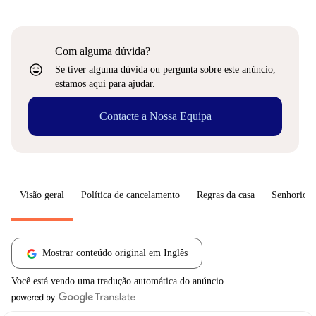
Com alguma dúvida?
sentiment_very_satisfied
Se tiver alguma dúvida ou pergunta sobre este anúncio,
estamos aqui para ajudar.
Contacte a Nossa Equipa
Visão geral
Política de cancelamento
Regras da casa
Senhorio
Mostrar conteúdo original em Inglês
Você está vendo uma tradução automática do anúncio