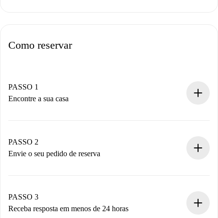
Como reservar
PASSO 1
Encontre a sua casa
Processo de reserva 100% online.
Casas e Proprietários verificados.
Você tem todas as informações necessárias
PASSO 2
antecipadamente.
Envie o seu pedido de reserva
Envie detalhes básicos do seu perfil e método de
pagamento.
Não cobramos nada até que o proprietário confirme.
PASSO 3
Receba resposta em menos de 24 horas