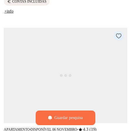
euro
CONTAS INCLUÍDAS
+info
Guardar pesquisa
star
4.3 (19)
APARTAMENTO
DISPONÍVEL 06 NOVEMBRO
■
■