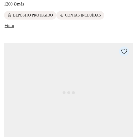
1200 €
/
mês
lock
euro
DEPÓSITO PROTEGIDO
CONTAS INCLUÍDAS
+info