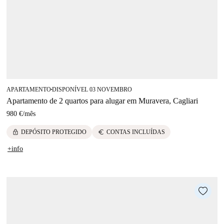
APARTAMENTO
DISPONÍVEL 03 NOVEMBRO
■
Apartamento de 2 quartos para alugar em Muravera, Cagliari
980 €
/
mês
lock
euro
DEPÓSITO PROTEGIDO
CONTAS INCLUÍDAS
+info