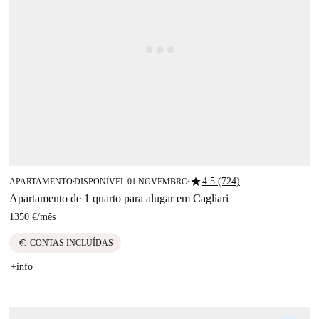
star
4.5 (724)
APARTAMENTO
DISPONÍVEL 01 NOVEMBRO
■
■
Apartamento de 1 quarto para alugar em Cagliari
1350 €
/
mês
euro
CONTAS INCLUÍDAS
+info