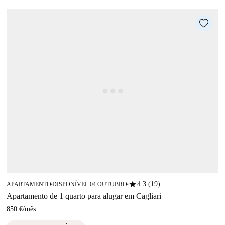
star
4.3 (19)
APARTAMENTO
DISPONÍVEL 04 OUTUBRO
■
■
Apartamento de 1 quarto para alugar em Cagliari
850 €
/
mês