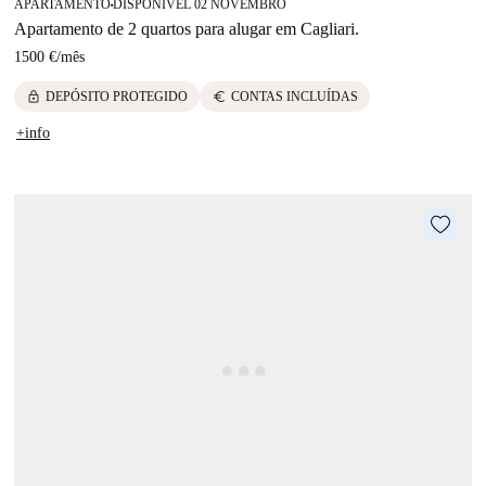
APARTAMENTO
DISPONÍVEL 02 NOVEMBRO
■
Apartamento de 2 quartos para alugar em Cagliari.
1500 €
/
mês
lock
euro
DEPÓSITO PROTEGIDO
CONTAS INCLUÍDAS
+info