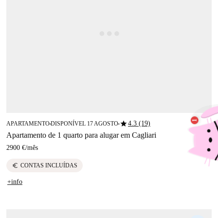
star
4.3 (19)
APARTAMENTO
DISPONÍVEL 17 AGOSTO
■
■
Apartamento de 1 quarto para alugar em Cagliari
2900 €
/
mês
euro
CONTAS INCLUÍDAS
+info