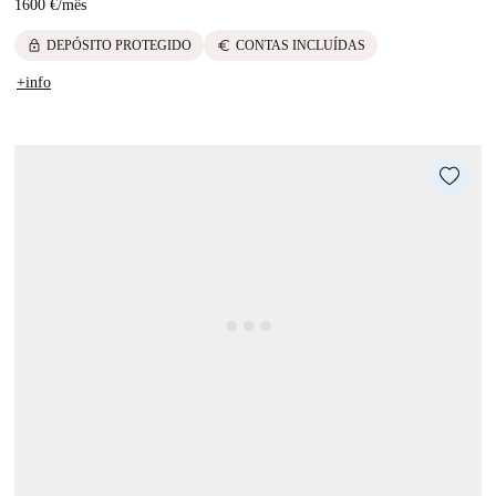
1600 €
/
mês
lock
euro
DEPÓSITO PROTEGIDO
CONTAS INCLUÍDAS
+info