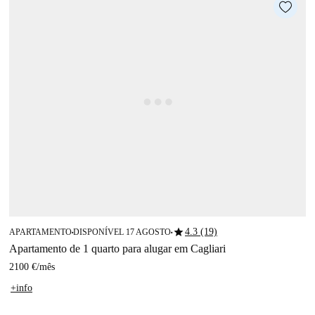
star
4.3 (19)
APARTAMENTO
DISPONÍVEL 17 AGOSTO
■
■
Apartamento de 1 quarto para alugar em Cagliari
2100 €
/
mês
+info