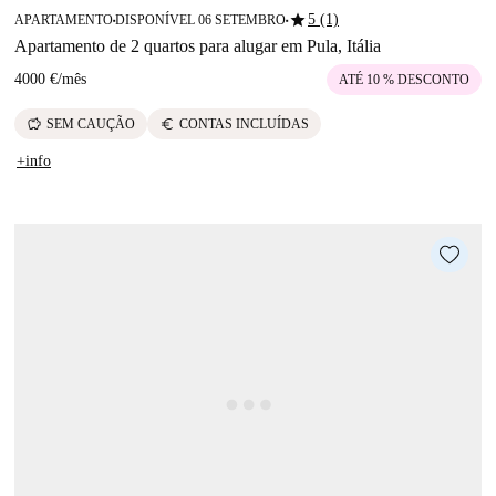
star
5 (1)
APARTAMENTO
DISPONÍVEL 06 SETEMBRO
■
■
Apartamento de 2 quartos para alugar em Pula, Itália
4000 €
/
mês
ATÉ 10 % DESCONTO
savings
euro
SEM CAUÇÃO
CONTAS INCLUÍDAS
+info