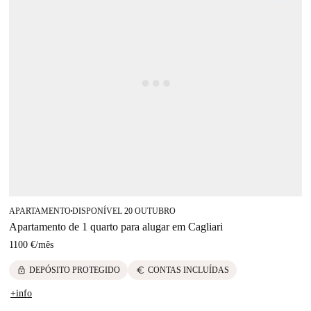
APARTAMENTO
DISPONÍVEL 20 OUTUBRO
■
Apartamento de 1 quarto para alugar em Cagliari
1100 €
/
mês
lock
euro
DEPÓSITO PROTEGIDO
CONTAS INCLUÍDAS
+info