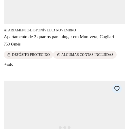
APARTAMENTO
DISPONÍVEL 03 NOVEMBRO
■
Apartamento de 2 quartos para alugar em Muravera, Cagliari.
750 €
/
mês
lock
euro
DEPÓSITO PROTEGIDO
ALGUMAS CONTAS INCLUÍDAS
+info