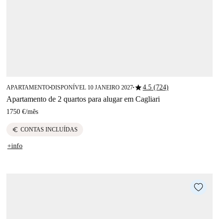
star
4.5 (724)
APARTAMENTO
DISPONÍVEL 10 JANEIRO 2027
■
■
Apartamento de 2 quartos para alugar em Cagliari
1750 €
/
mês
euro
CONTAS INCLUÍDAS
+info