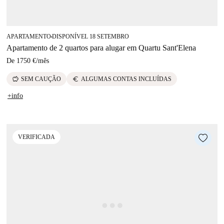
APARTAMENTO
DISPONÍVEL 18 SETEMBRO
■
Apartamento de 2 quartos para alugar em Quartu Sant'Elena
De
1750 €
/
mês
savings
euro
SEM CAUÇÃO
ALGUMAS CONTAS INCLUÍDAS
+info
VERIFICADA