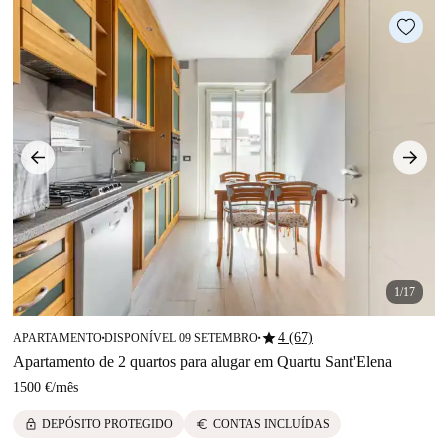
1/17
star
4 (67)
APARTAMENTO
DISPONÍVEL 09 SETEMBRO
■
■
Apartamento de 2 quartos para alugar em Quartu Sant'Elena
1500 €
/
mês
lock
euro
DEPÓSITO PROTEGIDO
CONTAS INCLUÍDAS