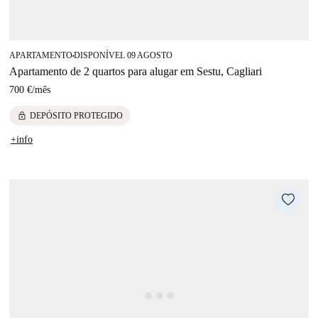
APARTAMENTO
DISPONÍVEL 09 AGOSTO
■
Apartamento de 2 quartos para alugar em Sestu, Cagliari
700 €
/
mês
lock
DEPÓSITO PROTEGIDO
+info