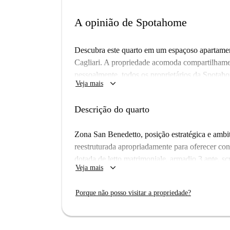
A opinião de Spotahome
Descubra este quarto em um espaçoso apartame
Cagliari. A propriedade acomoda compartilhame
pessoalmente, todos os proprietários da Spotah
keyboard_arrow_down
Veja mais
garantindo uma experiência de aluguel confiável.
A área oferece fácil acesso a comodidades locais
Descrição do quarto
lanchonete Greeny ficam nas proximidades. Além
Cafe e na pizzaria I Girasoli ou visitar os mer
Zona San Benedetto, posição estratégica e ambit
MD Cagliari. Explore a Praça Stuggio, uma impor
reestruturada apropriadamente para oferecer con
seu novo lar com a Spotahome!
dotada de letto matrimoniale, armadio 3 ante, sc
keyboard_arrow_down
Veja mais
colori delle pareti favoriscono il buon umore e a
Porque não posso visitar a propriedade?