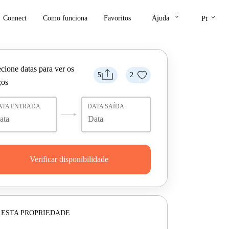
keyboard_arrow_down
keyboard_arrow_down
Connect
Como funciona
Favoritos
Ajuda
Pt
cione datas para ver os
5
2
ços
ATA ENTRADA
DATA SAÍDA
Verificar disponibilidade
 ESTA PROPRIEDADE