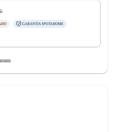
á:
CADO
GARANTIA SPOTAHOME
arentes