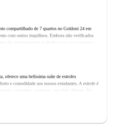
nto compartilhado de 7 quartos no Goldoni 24 em
nto com outros inquilinos. Embora não verificados
ome são rigorosamente avaliados para sua segurança,
 O preço inclui eletricidade, água, gás e Wi-Fi.
: o salão de beleza Sister's Nails And Beauty e a
 disso, você pode desfrutar de refeições no Jungle
cados próximos, como o China Shopping e o Affiliato
a, oferece uma belíssima suíte de estrofes
tante atração turística próxima. Faça deste espaço o
forto e comodidade aos nossos estudantes. A estrofe é
rivania, comodino, tendaggi, specchio, libreria. Eu
iutano nello studio.