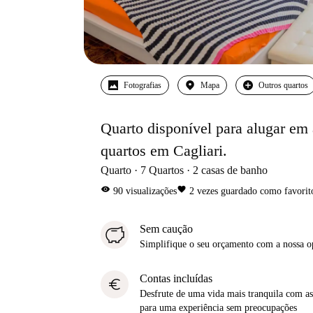
Fotografias
Mapa
Outros quartos
Quarto disponível para alugar em
quartos em Cagliari.
Quarto
7
Quartos
2
casas de banho
visibility
favorite
90
visualizações
2
vezes guardado como favorit
Sem caução
Simplifique o seu orçamento com a nossa 
Contas incluídas
euro
Desfrute de uma vida mais tranquila com as 
para uma experiência sem preocupações