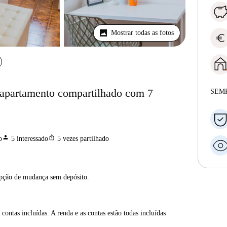
Mostrar todas as fotos
euro
 apartamento compartilhado com 7
SEM
person
ios_share
o
5
interessado
5
vezes partilhado
opção de mudança sem depósito.
contas incluídas. A renda e as contas estão todas incluídas