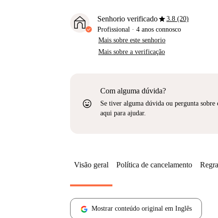
star
Senhorio verificado
3.8 (20)
Profissional
·
4 anos
connosco
Mais sobre este senhorio
Mais sobre a verificação
Com alguma dúvida?
sentiment_very_satisfied
Se tiver alguma dúvida ou pergunta sobre 
aqui para ajudar.
Visão geral
Política de cancelamento
Regra
Mostrar conteúdo original em Inglês