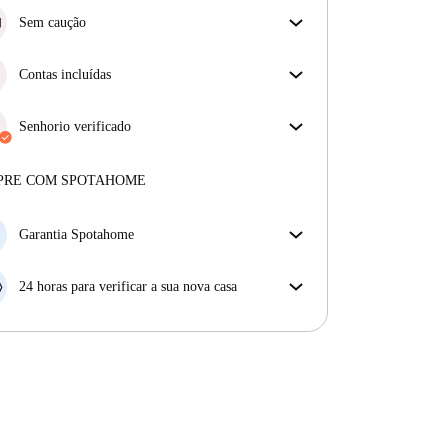
Sem caução
Simplifique o seu orçamento com a nossa opção de
mudança sem depósito.
Contas incluídas
Desfrute de uma vida mais tranquila com as contas
incluídas. A renda e as contas estão todas incluídas
Senhorio verificado
para uma experiência sem preocupações
Profissional
·
4 anos
connosco
Mais sobre este senhorio
PRE COM SPOTAHOME
Mais sobre a verificação
Garantia Spotahome
Se o proprietário cancelar a sua reserva com pouca
antecedência, nós iremos A) pagar um hotel e ajudá-
24 horas para verificar a sua nova casa
lo a encontrar novo alojamento, ou B) reembolsar o
Se a propriedade não corresponder ao prometido no
seu dinheiro na totalidade.
nosso anúncio, tem 24 horas depois de se mudar para
pedir para ser realojado.