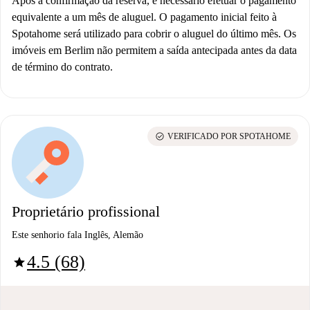
Após a confirmação da reserva, é necessário efetuar o pagamento
equivalente a um mês de aluguel. O pagamento inicial feito à
Spotahome será utilizado para cobrir o aluguel do último mês. Os
imóveis em Berlim não permitem a saída antecipada antes da data
de término do contrato.
check_circle
VERIFICADO POR SPOTAHOME
Proprietário profissional
Este senhorio fala Inglês, Alemão
4.5 (68)
star