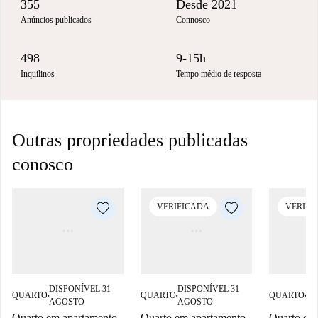
355
Desde 2021
Anúncios publicados
Connosco
498
9-15h
Inquilinos
Tempo médio de resposta
Outras propriedades publicadas
conosco
VERIFICADA
VERIFI
DISPONÍVEL 31
DISPONÍVEL 31
DI
QUARTO
QUARTO
QUARTO
■
■
■
AGOSTO
AGOSTO
SE
Quarto em apartamento
Quarto em apartamento
Quarto em