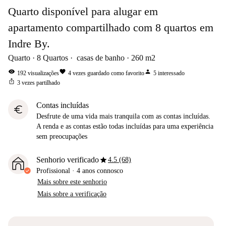
Quarto disponível para alugar em
apartamento compartilhado com 8 quartos em
Indre By.
Quarto
8
Quartos
casas de banho
260
m2
visibility
favorite
person
192
visualizações
4
vezes guardado como favorito
5
interessado
ios_share
3
vezes partilhado
Contas incluídas
euro
Desfrute de uma vida mais tranquila com as contas incluídas.
A renda e as contas estão todas incluídas para uma experiência
sem preocupações
star
Senhorio verificado
4.5 (68)
Profissional
·
4 anos
connosco
Mais sobre este senhorio
Mais sobre a verificação