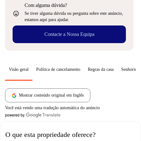
Com alguma dúvida?
sentiment_very_satisfied
Se tiver alguma dúvida ou pergunta sobre este anúncio,
estamos aqui para ajudar.
Contacte a Nossa Equipa
Visão geral
Política de cancelamento
Regras da casa
Senhorio
Mostrar conteúdo original em Inglês
Você está vendo uma tradução automática do anúncio
O que esta propriedade oferece?