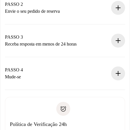
Você tem todas as informações necessárias
PASSO 2
antecipadamente.
Envie o seu pedido de reserva
Envie detalhes básicos do seu perfil e método de
pagamento.
Não cobramos nada até que o proprietário confirme.
PASSO 3
Receba resposta em menos de 24 horas
O proprietário tem até 24 horas para confirmar.
Se aceita, faremos a cobrança e conectaremos você ao
proprietário.
PASSO 4
Se recusada: não cobraremos nada e ofereceremos
Mude-se
alternativas.
Combine os detalhes da chegada com o proprietário,
Documentos necessários para “
Spotahome plus
”.
entrega das chaves, etc.
Documento de identidade ou Passaporte
A Spotahome só transferirá o primeiro pagamento se você
Comprovante de solvência
não comunicar nenhum problema.
Débito direto bancário
Política de Verificação 24h