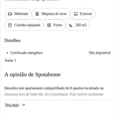
chair
local_laundry_service
image
Mobilado
Máquina de lavar
Exterior
kitchen
oven_gen
square_foot
Cozinha equipada
Forno
260 m2
Detalhes
Certificado energético
Não disponível
Andar 1
A opinião de Spotahome
Descubra este apartamento compartilhado de 8 quartos localizado na
charmosa área de Indre By, em Copenhague. Este imóvel totalmente
mobiliado está equipado com forno e outras comodidades essenciais para
keyboard_arrow_down
Veja mais
o seu conforto. O apartamento foi cuidadosamente inspecionado para
garantir um processo de locação tranquilo, proporcionando total