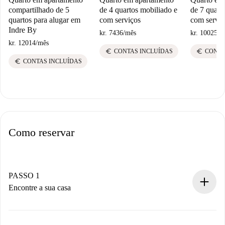
compartilhado de 5
de 4 quartos mobiliado e
de 7 quart
quartos para alugar em
com serviços
com serviç
Indre By
kr. 7436
/
mês
kr. 10025
/
m
kr. 12014
/
mês
euro
euro
CONTAS INCLUÍDAS
CONTA
euro
CONTAS INCLUÍDAS
Como reservar
PASSO 1
Encontre a sua casa
Processo de reserva 100% online.
Casas e Proprietários verificados.