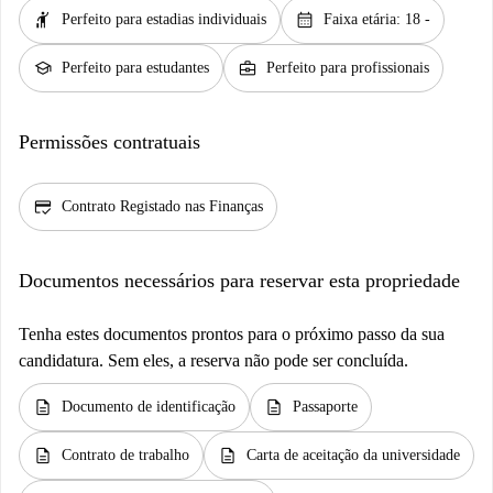
hail
calendar_month
Perfeito para estadias individuais
Faixa etária: 18 -
school
business_center
Perfeito para estudantes
Perfeito para profissionais
Permissões contratuais
credit_score
Contrato Registado nas Finanças
Documentos necessários para reservar esta propriedade
Tenha estes documentos prontos para o próximo passo da sua
candidatura. Sem eles, a reserva não pode ser concluída.
description
description
Documento de identificação
Passaporte
description
description
Contrato de trabalho
Carta de aceitação da universidade