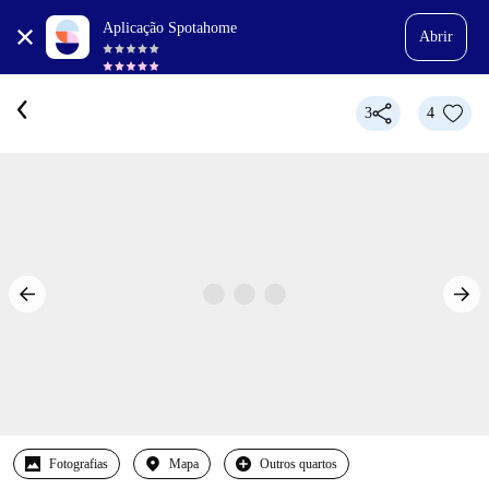
Aplicação Spotahome
Abrir
3
4
Fotografias
Mapa
Outros quartos