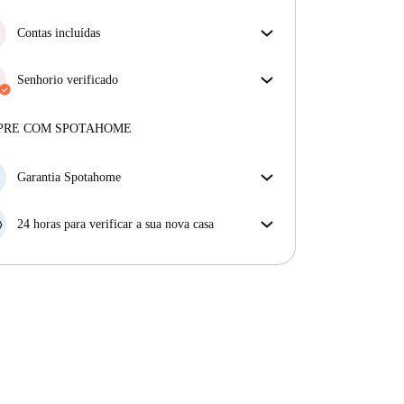
Mais sobre a verificação
Ótimas notícias, o seu pedido de reserva será aceite
imediatamente se cumprir as
Contas incluídas
condições de Reserva
Instantânea.
Desfrute de uma vida mais tranquila com as contas
incluídas. A renda e as contas estão todas incluídas
Senhorio verificado
para uma experiência sem preocupações
Profissional
·
7 anos
connosco
Mais sobre este senhorio
PRE COM SPOTAHOME
Mais sobre a verificação
Garantia Spotahome
Se o proprietário cancelar a sua reserva com pouca
antecedência, nós iremos A) pagar um hotel e ajudá-
24 horas para verificar a sua nova casa
lo a encontrar novo alojamento, ou B) reembolsar o
Se a propriedade não corresponder ao prometido no
seu dinheiro na totalidade.
nosso anúncio, tem 24 horas depois de se mudar para
pedir para ser realojado.