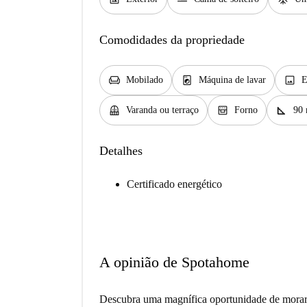
Comodidades da propriedade
chair
local_laundry_service
image
Mobilado
Máquina de lavar
E
balcony
oven_gen
square_foot
Varanda ou terraço
Forno
90
Detalhes
Certificado energético
A opinião de Spotahome
Descubra uma magnífica oportunidade de morar