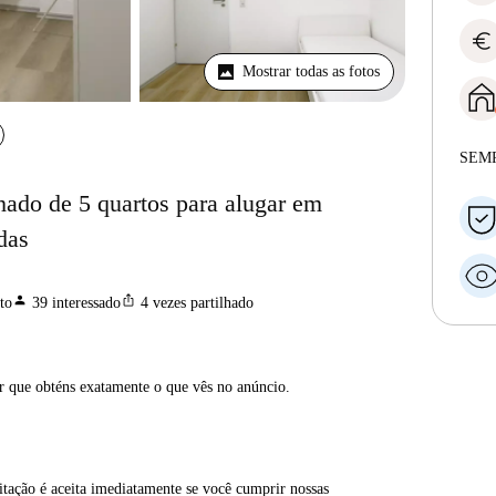
euro
Mostrar todas as fotos
SEM
ado de 5 quartos para alugar em
das
person
ios_share
to
39
interessado
4
vezes partilhado
ar que obténs exatamente o que vês no anúncio.
itação é aceita imediatamente se você cumprir nossas