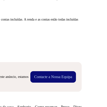
contas incluídas. A renda e as contas estão todas incluídas
Contacte a Nossa Equipa
este anúncio, estamos
s da casa
Senhorio
Como reservar
Preço
Disponibilidades