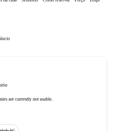
núncio
orio
ies are currently not usable.
idade AC