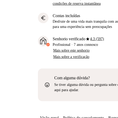
condições de reserva instantânea
Contas incluídas
euro
Desfrute de uma vida mais tranquila com as 
para uma experiência sem preocupações
star
Senhorio verificado
4.3 (597)
Profissional
·
7 anos
connosco
Mais sobre este senhorio
Mais sobre a verificação
Com alguma dúvida?
sentiment_very_satisfied
Se tiver alguma dúvida ou pergunta sobre 
aqui para ajudar.
Visão geral
Política de cancelamento
Regra