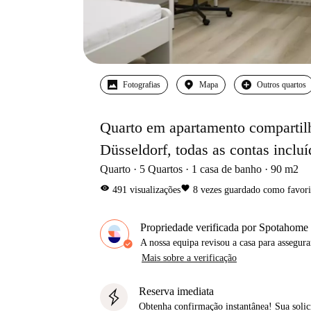
Fotografias
Mapa
Outros quartos
Quarto em apartamento compartilh
Düsseldorf, todas as contas incluí
Quarto
5
Quartos
1
casa de banho
90
m2
visibility
favorite
491
visualizações
8
vezes guardado como favori
Propriedade verificada por Spotahome
A nossa equipa revisou a casa para assegur
Mais sobre a verificação
Reserva imediata
Obtenha confirmação instantânea! Sua solic