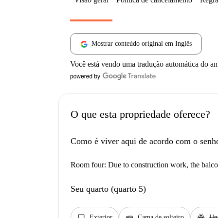
Mostrar conteúdo original em Inglês
Você está vendo uma tradução automática do a
O que esta propriedade oferece?
Como é viver aqui de acordo com o senh
Room four: Due to construction work, the balcon
Seu quarto (quarto 5)
image
airline_seat_flat
ac_unit
Exterior
Cama de solteiro
Un