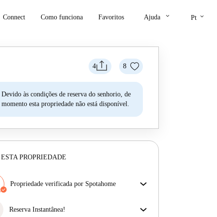
keyboard_arrow_down
keyboard_arrow_down
Connect
Como funciona
Favoritos
Ajuda
Pt
4
8
Devido às condições de reserva do senhorio, de
momento esta propriedade não está disponível.
 ESTA PROPRIEDADE
Propriedade verificada por Spotahome
A nossa equipa revisou a casa para assegurar que
obténs exatamente o que vês no anúncio.
Reserva Instantânea!